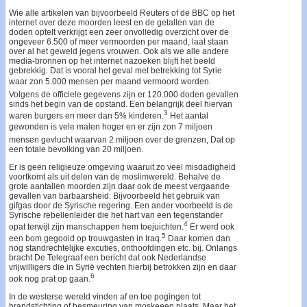
Wie alle artikelen van bijvoorbeeld Reuters of de BBC op het
internet over deze moorden leest en de getallen van de
doden optelt verkrijgt een zeer onvolledig overzicht over de
ongeveer 6.500 of meer vermoorden per maand, laat staan
over al het geweld jegens vrouwen. Ook als we alle andere
media-bronnen op het internet nazoeken blijft het beeld
gebrekkig. Dat is vooral het geval met betrekking tot Syrie
waar zon 5.000 mensen per maand vermoord worden.
Volgens de officiele gegevens zijn er 120.000 doden gevallen
sinds het begin van de opstand. Een belangrijk deel hiervan
3
waren burgers en meer dan 5% kinderen.
Het aantal
gewonden is vele malen hoger en er zijn zon 7 miljoen
mensen gevlucht waarvan 2 miljoen over de grenzen, Dat op
een totale bevolking van 20 miljoen.
Er is geen religieuze omgeving waaruit zo veel misdadigheid
voortkomt als uit delen van de moslimwereld. Behalve de
grote aantallen moorden zijn daar ook de meest vergaande
gevallen van barbaarsheid. Bijvoorbeeld het gebruik van
gifgas door de Syrische regering. Een ander voorbeeld is de
Syrische rebellenleider die het hart van een tegenstander
4
opat terwijl zijn manschappen hem toejuichten.
Er werd ook
5
een bom gegooid op trouwgasten in Iraq.
Daar komen dan
nog standrechtelijke excuties, onthoofdingen etc. bij. Onlangs
bracht De Telegraaf een bericht dat ook Nederlandse
vrijwilligers die in Syrië vechten hierbij betrokken zijn en daar
6
ook nog prat op gaan.
In de westerse wereld vinden af en toe pogingen tot
brandstichting of besmeuring van moskeeen plaats. Maar het