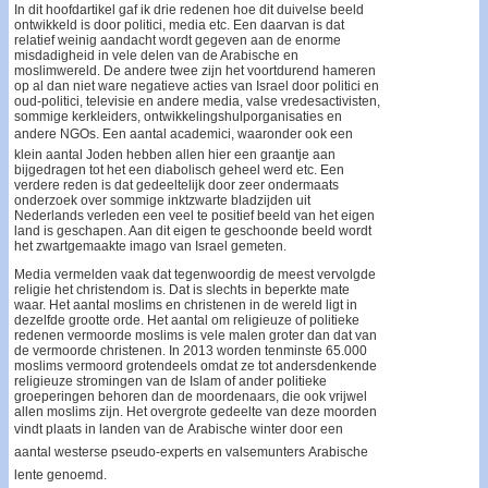
In dit hoofdartikel gaf ik drie redenen hoe dit duivelse beeld
ontwikkeld is door politici, media etc. Een daarvan is dat
relatief weinig aandacht wordt gegeven aan de enorme
misdadigheid in vele delen van de Arabische en
moslimwereld. De andere twee zijn het voortdurend hameren
op al dan niet ware negatieve acties van Israel door politici en
oud-politici, televisie en andere media, valse vredesactivisten,
sommige kerkleiders, ontwikkelingshulporganisaties en
andere NGOs. Een aantal academici, waaronder ook een
klein aantal Joden hebben allen hier een graantje aan
bijgedragen tot het een diabolisch geheel werd etc. Een
verdere reden is dat gedeeltelijk door zeer ondermaats
onderzoek over sommige inktzwarte bladzijden uit
Nederlands verleden een veel te positief beeld van het eigen
land is geschapen. Aan dit eigen te geschoonde beeld wordt
het zwartgemaakte imago van Israel gemeten.
Media vermelden vaak dat tegenwoordig de meest vervolgde
religie het christendom is. Dat is slechts in beperkte mate
waar. Het aantal moslims en christenen in de wereld ligt in
dezelfde grootte orde. Het aantal om religieuze of politieke
redenen vermoorde moslims is vele malen groter dan dat van
de vermoorde christenen. In 2013 worden tenminste 65.000
moslims vermoord grotendeels omdat ze tot andersdenkende
religieuze stromingen van de Islam of ander politieke
groeperingen behoren dan de moordenaars, die ook vrijwel
allen moslims zijn. Het overgrote gedeelte van deze moorden
vindt plaats in landen van de Arabische winter door een
aantal westerse pseudo-experts en valsemunters Arabische
lente genoemd.