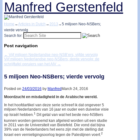
Manfred Gerstenfeld
Home
→
Articles in Dutch
→
2013
→
5 miljoen Neo-NSBers;
vierde vervolg
Search for:
Post navigation
←
Vijf miljoen Nederlandse neo-NSB’ers, vijfde vervolg
Vijf miljoen Nederlandse neo-NSBers; derde vervolg: de
schrijftafel opruiers van het AIV
→
5 miljoen Neo-NSBers; vierde vervolg
Posted on
24/03/2016
by
Manfred
March 24, 2016
Moordzucht en misdadigheid in de Arabische wereld.
In het hoofdartikel van deze serie schreef ik dat ongeveer 5
miljoen Nederlanders van 16 jaar en ouder een duivelse visie
1
op Israël hebben.
Dit getal van wat het beste neo-NSBers
kunnen worden genoemd kan afgeleid worden uit een studie
in 2011 van de Universiteit van Bielefeld. Die vond dat bijna
39% van de Nederlanders het eens zijn met de stelling dat
2
Israel een vernietigingsoorlog tegen de Palestijnen voert.