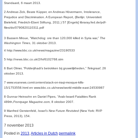
Standaard, 6 maart 2013.
2 Andreas Zick, Beate Küpper, en Andreas Hövermann, Intolerance,
Prejudice and Discrimination. A European Report, (Berlijn: Universiteit
Bielefeld, Friedrich-Ebert Stiftung, 2011.) 57 [Engels] libraray.fed.de/pdf-
files/do/0790820110311.pdf
3 Bassem Mroue, “Watchdog: ore than 120,000 killed in Syria war,”
The
Washington Times
, 31 oktober 2013.
4 http://www.bbc.co.uk/news/magazine/23190533
5 http://news.bbc.co.uk/2/hi/6102768.stm
6 Bart Olmer, “Polderjihadi’s betrokken bij gruwelijkheden,”
Telegraaf
, 26
oktober 2013.
7 www.voanews.com/content/atack-on-iraqi-mosque-kills-
15/1753558.html en www.bbc.co.uk/news/world-middle-east-24530987
8 Gunnar Heinsohn en Daniel Pipes, “Arab-Israeli Fatalities Rank
489th,
Frontpage Magazine.com
, 8 oktober 2007.
9 Manfred Gerstenfeld,
Israel’s New Future Revisited
(New York: RVP
Press, 2013), 154.
7 november 2013
Posted in
2013
,
Articles in Dutch
permalink