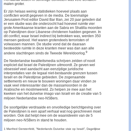
malen groter.
Er zijn helaas weinig statistieken hoeveel plaats aan
conflicten wordt gegeven in de media. De toenmalige
Jerusalem Post editor David Bar Illan, zei 20 jaar geleden dat
er een studie was die onderzocht had hoeveel ruimte vier
grote Amerikaanse kranten aan de Sabra en Shatilla moorden
op Palestijnen door Libanese christenen hadden gegeven. In
dit conflict, waar Israel indirect bij betrokken was, werden 350
mensen gedood. Het waren grotendeels terroristen of
volwassen mannen. De studie vond dat de daaraan
besteedde ruimte in deze kranten meer was dan aan alle
9
andere slachtingen sinds de Tweede Wereldoorlog.
De Nederlandse kwaliteitsmedia schrijven zelden of nooit
expliciet dat Israel de Palestijnen uitmoordt. Ze geven wel
obsessief veel aandacht aan eenzijdige juridische
interpretaties van de legaal niet-bestaande grenzen tussen
Israël en de Palestijnse gebieden. De zogenaamde
settlements en nieuw te bouwen woningen daar vinden ze
vaak veel interessanter dan de massamoorden in de
Arabische en moslimwereld. Zo helpen ze mee aan het
kweken van het duivelse imago van Israël en de creatie van 5
miljoen Nederlandse neo-NSBers.
De soortgelijke verdraaide en onvolledige berichtgeving over
de Palestijnen is een apart verhaal wat nog geschreven moet
worden. Ook dat helpt mee om de waanideeën van de 5
miljoen neo-NSBers in stand te houden.
1 Manfred Gerstenfeld, “Nederlands Duivelse visie op Israël”, Dagelijkse