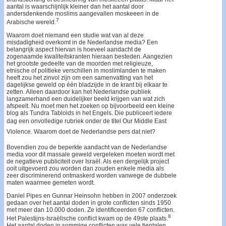
aantal is waarschijnlijk kleiner dan het aantal door
andersdenkende moslims aangevallen moskeeen in de
7
Arabische wereld.
Waarom doet niemand een studie wat van al deze
misdadigheid overkomt in de Nederlandse media? Een
belangrijk aspect hiervan is hoeveel aandacht de
zogenaamde kwaliteitskranten hieraan besteden. Aangezien
het grootste gedeelte van de moorden met religieuze,
etnische of politieke verschillen in moslimlanden te maken
heeft zou het zinvol zijn om een samenvatting van het
dagelijkse geweld op één bladzijde in de krant bij elkaar te
zetten. Alleen daardoor kan het Nederlandse publiek
langzamerhand een duidelijker beeld krijgen van wat zich
afspeelt. Nu moet men het zoeken op bijvoorbeeld een kleine
blog als Tundra Tabloids in het Engels. Die publiceert iedere
dag een onvolledige rubriek onder de titel Our Middle East
Violence. Waarom doet de Nederlandse pers dat niet?
Bovendien zou de beperkte aandacht van de Nederlandse
media voor dit massale geweld vergeleken moeten wordt met
de negatieve publiciteit over Israël. Als een dergelijk project
ooit uitgevoerd zou worden dan zouden enkele media als
zeer discriminerend ontmaskerd worden vanwege de dubbele
maten waarmee gemeten wordt.
Daniel Pipes en Gunnar Heinsohn hebben in 2007 onderzoek
gedaan over het aantal doden in grote conflicten sinds 1950
met meer dan 10.000 doden. Ze identificeerden 67 conflicten.
8
Het Palestijns-Israëlische conflict kwam op de 49ste plaats.
Het aantal doden in sommige conflicten was vele tientalen