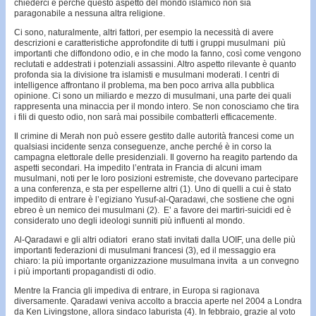
chiederci è perché questo aspetto del mondo islamico non sia
paragonabile a nessuna altra religione.
Ci sono, naturalmente, altri fattori, per esempio la necessità di avere
descrizioni e caratteristiche approfondite di tutti i gruppi musulmani più
importanti che diffondono odio, e in che modo la fanno, così come vengono
reclutati e addestrati i potenziali assassini. Altro aspetto rilevante è quanto
profonda sia la divisione tra islamisti e musulmani moderati. I centri di
intelligence affrontano il problema, ma ben poco arriva alla pubblica
opinione. Ci sono un miliardo e mezzo di musulmani, una parte dei quali
rappresenta una minaccia per il mondo intero. Se non conosciamo che tira
i fili di questo odio, non sarà mai possibile combatterli efficacemente.
Il crimine di Merah non può essere gestito dalle autorità francesi come un
qualsiasi incidente senza conseguenze, anche perché è in corso la
campagna elettorale delle presidenziali. Il governo ha reagito partendo da
aspetti secondari. Ha impedito l’entrata in Francia di alcuni imam
musulmani, noti per le loro posizioni estremiste, che dovevano partecipare
a una conferenza, e sta per espellerne altri (1). Uno di quelli a cui è stato
impedito di entrare è l’egiziano Yusuf-al-Qaradawi, che sostiene che ogni
ebreo è un nemico dei musulmani (2). E’ a favore dei martiri-suicidi ed è
considerato uno degli ideologi sunniti più influenti al mondo.
Al-Qaradawi e gli altri odiatori erano stati invitati dalla UOIF, una delle più
importanti federazioni di musulmani francesi (3), ed il messaggio era
chiaro: la più importante organizzazione musulmana invita a un convegno
i più importanti propagandisti di odio.
Mentre la Francia gli impediva di entrare, in Europa si ragionava
diversamente. Qaradawi veniva accolto a braccia aperte nel 2004 a Londra
da Ken Livingstone, allora sindaco laburista (4). In febbraio, grazie al voto