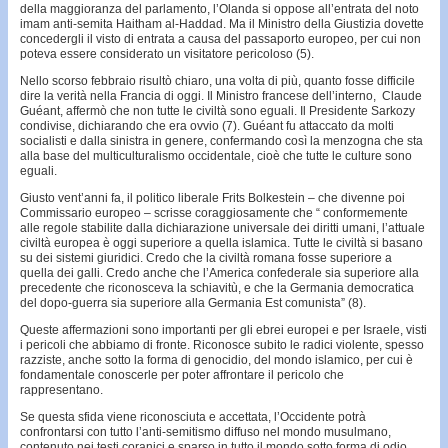
della maggioranza del parlamento, l’Olanda si oppose all’entrata del noto
imam anti-semita Haitham al-Haddad. Ma il Ministro della Giustizia dovette
concedergli il visto di entrata a causa del passaporto europeo, per cui non
poteva essere considerato un visitatore pericoloso (5).
Nello scorso febbraio risultò chiaro, una volta di più, quanto fosse difficile
dire la verità nella Francia di oggi. Il Ministro francese dell’interno, Claude
Guéant, affermò che non tutte le civiltà sono eguali. Il Presidente Sarkozy
condivise, dichiarando che era ovvio (7). Guéant fu attaccato da molti
socialisti e dalla sinistra in genere, confermando così la menzogna che sta
alla base del multiculturalismo occidentale, cioè che tutte le culture sono
eguali.
Giusto vent’anni fa, il politico liberale Frits Bolkestein – che divenne poi
Commissario europeo – scrisse coraggiosamente che “ conformemente
alle regole stabilite dalla dichiarazione universale dei diritti umani, l’attuale
civiltà europea è oggi superiore a quella islamica. Tutte le civiltà si basano
su dei sistemi giuridici. Credo che la civiltà romana fosse superiore a
quella dei galli. Credo anche che l’America confederale sia superiore alla
precedente che riconosceva la schiavitù, e che la Germania democratica
del dopo-guerra sia superiore alla Germania Est comunista” (8).
Queste affermazioni sono importanti per gli ebrei europei e per Israele, visti
i pericoli che abbiamo di fronte. Riconosce subito le radici violente, spesso
razziste, anche sotto la forma di genocidio, del mondo islamico, per cui è
fondamentale conoscerle per poter affrontare il pericolo che
rappresentano.
Se questa sfida viene riconosciuta e accettata, l’Occidente potrà
confrontarsi con tutto l’anti-semitismo diffuso nel mondo musulmano,
contenuto nei testi coranici e sparso in tutto il mondo sotto forma di odio