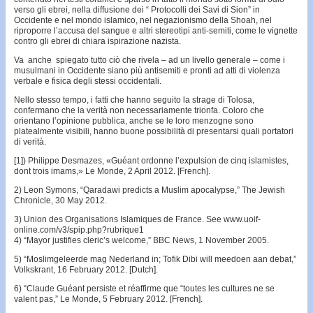
verso gli ebrei, nella diffusione dei “ Protocolli dei Savi di Sion” in
Occidente e nel mondo islamico, nel negazionismo della Shoah, nel
riproporre l’accusa del sangue e altri stereotipi anti-semiti, come le vignette
contro gli ebrei di chiara ispirazione nazista.
Va anche spiegato tutto ciò che rivela – ad un livello generale – come i
musulmani in Occidente siano più antisemiti e pronti ad atti di violenza
verbale e fisica degli stessi occidentali.
Nello stesso tempo, i fatti che hanno seguito la strage di Tolosa,
confermano che la verità non necessariamente trionfa. Coloro che
orientano l’opinione pubblica, anche se le loro menzogne sono
platealmente visibili, hanno buone possibilità di presentarsi quali portatori
di verità.
[1]) Philippe Desmazes, «Guéant ordonne l’expulsion de cinq islamistes,
dont trois imams,» Le Monde, 2 April 2012. [French].
2) Leon Symons, “Qaradawi predicts a Muslim apocalypse,” The Jewish
Chronicle, 30 May 2012.
3) Union des Organisations Islamiques de France. See www.uoif-
online.com/v3/spip.php?rubrique1
4) “Mayor justifies cleric’s welcome,” BBC News, 1 November 2005.
5) “Moslimgeleerde mag Nederland in; Tofik Dibi will meedoen aan debat,”
Volkskrant, 16 February 2012. [Dutch].
6) “Claude Guéant persiste et réaffirme que “toutes les cultures ne se
valent pas,” Le Monde, 5 February 2012. [French].