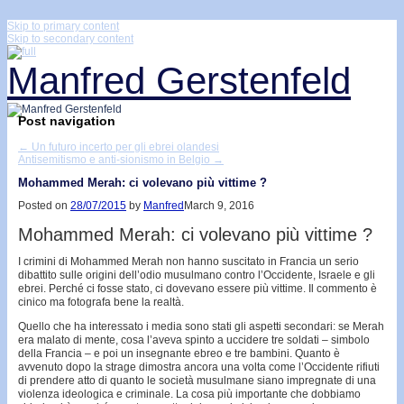
↓
Skip to primary content
Skip to secondary content
Manfred Gerstenfeld
Post navigation
←
Un futuro incerto per gli ebrei olandesi
Antisemitismo e anti-sionismo in Belgio
→
Mohammed Merah: ci volevano più vittime ?
Posted on
28/07/2015
by
Manfred
March 9, 2016
Mohammed Merah: ci volevano più vittime ?
I crimini di Mohammed Merah non hanno suscitato in Francia un serio
dibattito sulle origini dell’odio musulmano contro l’Occidente, Israele e gli
ebrei. Perché ci fosse stato, ci dovevano essere più vittime. Il commento è
cinico ma fotografa bene la realtà.
Quello che ha interessato i media sono stati gli aspetti secondari: se Merah
era malato di mente, cosa l’aveva spinto a uccidere tre soldati – simbolo
della Francia – e poi un insegnante ebreo e tre bambini. Quanto è
avvenuto dopo la strage dimostra ancora una volta come l’Occidente rifiuti
di prendere atto di quanto le società musulmane siano impregnate di una
violenza ideologica e criminale. La cosa più importante che dobbiamo