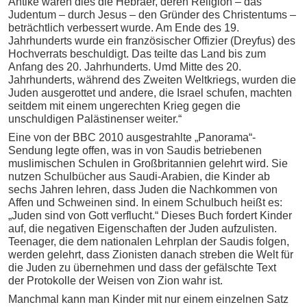
Antike waren dies die Hebräer, deren Religion – das
Judentum – durch Jesus – den Gründer des Christentums –
beträchtlich verbessert wurde. Am Ende des 19.
Jahrhunderts wurde ein französischer Offizier (Dreyfus) des
Hochverrats beschuldigt. Das teilte das Land bis zum
Anfang des 20. Jahrhunderts. Umd Mitte des 20.
Jahrhunderts, während des Zweiten Weltkriegs, wurden die
Juden ausgerottet und andere, die Israel schufen, machten
seitdem mit einem ungerechten Krieg gegen die
unschuldigen Palästinenser weiter.“
Eine von der BBC 2010 ausgestrahlte „Panorama“-
Sendung legte offen, was in von Saudis betriebenen
muslimischen Schulen in Großbritannien gelehrt wird. Sie
nutzen Schulbücher aus Saudi-Arabien, die Kinder ab
sechs Jahren lehren, dass Juden die Nachkommen von
Affen und Schweinen sind. In einem Schulbuch heißt es:
„Juden sind von Gott verflucht.“ Dieses Buch fordert Kinder
auf, die negativen Eigenschaften der Juden aufzulisten.
Teenager, die dem nationalen Lehrplan der Saudis folgen,
werden gelehrt, dass Zionisten danach streben die Welt für
die Juden zu übernehmen und dass der gefälschte Text
der Protokolle der Weisen von Zion wahr ist.
Manchmal kann man Kinder mit nur einem einzelnen Satz