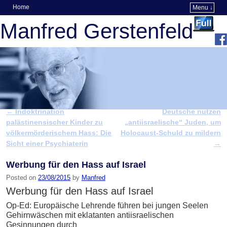
Home
Menu ↓
Skip to primary content
Skip to secondary content
Manfred Gerstenfeld
←
Indoktrination
Deutsche nutzen
Post navigation
palästinensischer Kinder zu
„antiisraelische“ Juden, um
völkermörderischem Hass: Die
Holocaust-Schuld zu mildern
Sicht einer Psychiaterin
→
Werbung für den Hass auf Israel
Posted on
23/08/2015
by
Manfred
Werbung für den Hass auf Israel
Op-Ed: Europäische Lehrende führen bei jungen Seelen
Gehirnwäschen mit eklatanten antiisraelischen
Gesinnungen durch