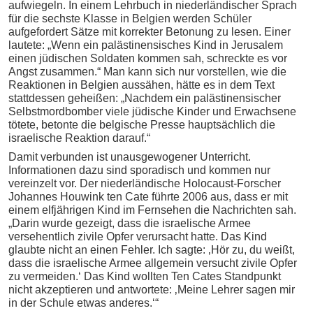
aufwiegeln. In einem Lehrbuch in niederländischer Sprach
für die sechste Klasse in Belgien werden Schüler
aufgefordert Sätze mit korrekter Betonung zu lesen. Einer
lautete: „Wenn ein palästinensisches Kind in Jerusalem
einen jüdischen Soldaten kommen sah, schreckte es vor
Angst zusammen.“ Man kann sich nur vorstellen, wie die
Reaktionen in Belgien aussähen, hätte es in dem Text
stattdessen geheißen: „Nachdem ein palästinensischer
Selbstmordbomber viele jüdische Kinder und Erwachsene
tötete, betonte die belgische Presse hauptsächlich die
israelische Reaktion darauf.“
Damit verbunden ist unausgewogener Unterricht.
Informationen dazu sind sporadisch und kommen nur
vereinzelt vor. Der niederländische Holocaust-Forscher
Johannes Houwink ten Cate führte 2006 aus, dass er mit
einem elfjährigen Kind im Fernsehen die Nachrichten sah.
„Darin wurde gezeigt, dass die israelische Armee
versehentlich zivile Opfer verursacht hatte. Das Kind
glaubte nicht an einen Fehler. Ich sagte: ‚Hör zu, du weißt,
dass die israelische Armee allgemein versucht zivile Opfer
zu vermeiden.‘ Das Kind wollten Ten Cates Standpunkt
nicht akzeptieren und antwortete: ‚Meine Lehrer sagen mir
in der Schule etwas anderes.‘“