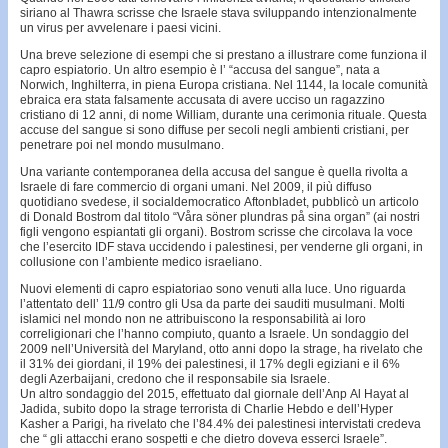
siriano al Thawra scrisse che Israele stava sviluppando intenzionalmente
un virus per avvelenare i paesi vicini.
Una breve selezione di esempi che si prestano a illustrare come funziona il
capro espiatorio. Un altro esempio è l’ “accusa del sangue”, nata a
Norwich, Inghilterra, in piena Europa cristiana. Nel 1144, la locale comunità
ebraica era stata falsamente accusata di avere ucciso un ragazzino
cristiano di 12 anni, di nome William, durante una cerimonia rituale. Questa
accuse del sangue si sono diffuse per secoli negli ambienti cristiani, per
penetrare poi nel mondo musulmano.
Una variante contemporanea della accusa del sangue è quella rivolta a
Israele di fare commercio di organi umani. Nel 2009, il più diffuso
quotidiano svedese, il socialdemocratico Aftonbladet, pubblicò un articolo
di Donald Bostrom dal titolo “Våra söner plundras på sina organ” (ai nostri
figli vengono espiantati gli organi). Bostrom scrisse che circolava la voce
che l’esercito IDF stava uccidendo i palestinesi, per venderne gli organi, in
collusione con l’ambiente medico israeliano.
Nuovi elementi di capro espiatoriao sono venuti alla luce. Uno riguarda
l’attentato dell’ 11/9 contro gli Usa da parte dei sauditi musulmani. Molti
islamici nel mondo non ne attribuiscono la responsabilità ai loro
correligionari che l’hanno compiuto, quanto a Israele. Un sondaggio del
2009 nell’Università del Maryland, otto anni dopo la strage, ha rivelato che
il 31% dei giordani, il 19% dei palestinesi, il 17% degli egiziani e il 6%
degli Azerbaijani, credono che il responsabile sia Israele.
Un altro sondaggio del 2015, effettuato dal giornale dell’Anp Al Hayat al
Jadida, subito dopo la strage terrorista di Charlie Hebdo e dell’Hyper
Kasher a Parigi, ha rivelato che l’84.4% dei palestinesi intervistati credeva
che “ gli attacchi erano sospetti e che dietro doveva esserci Israele”.