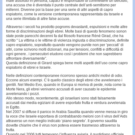
male assoluto in persona, capaci e responsabili di commettere un deicidio,
una accusa che è diventata il punto centrale dell’anti-semitismo per
millenni. Divenne poi la base per una serie di altri aspetti di capro
espiatorio, come la versione contemporanea rappresentata da Israele e
una serie illimitata di altre false accuse.
Attraverso i secoli ha prodotto pogroms devastanti, espulsioni e molte altre
forme di discriminazioni degli ebrei. Molte basi di questo fenomeno sonon
state poste parecchi decenni fa dal filosofo francese Réné Girad, che ha
scritto “ La vittima o le vittime di violenza ingiusta o discriminazione, definite
capro espiatorio, soprattutto quando vengono punite non per ‘peccati’ di
altri, come scrivono molti dizionari, ma per tensioni, conflitti e difficoltà di
ogni genere.. i persecutori eludono così i problemi che non saprebbero
affrontare diversamente”.
Questa definizione di Girard spiega bene molti aspetti dell’uso come capro
espiatorio di ebrei e Israele.
Nelle definizioni contemporanee ricorrono spesso antichi motivi di odio.
Eccone alcuni esempi. C’è quello classico degli ebrei che avvelenano i
gentili. Nel Medio Evo, quando in Europa si moriva di peste, nota come la
Morte Nera, gli ebrei venivano accusati di aver causato le epidemie
avvelenando i pozzi.
Allo stesso modo, recentemente, gli israeliani sono stati falsamente
accusati dai media egiziani di avere esportato frutta e verdura avvelenata
in Egitto.
Nel 2007 si diffuse il panico in Arabia Saudita quando venne messa in giro
la voce che Israele esportava di contrabbando meloni con il virus dell’Aids
attraverso un non meglio indicato ‘piano segreto’. Il governo saudita
dovette chiarire che il virus non poteva essere trasmesso attraverso la
frutta.
Quando nel 2006 tutti temevano l’influenza aviaria, il quotidiano ufficiale