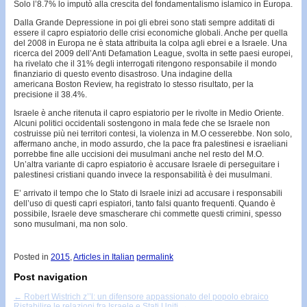
Solo l’8.7% lo imputò alla crescita del fondamentalismo islamico in Europa.
Dalla Grande Depressione in poi gli ebrei sono stati sempre additati di
essere il capro espiatorio delle crisi economiche globali. Anche per quella
del 2008 in Europa ne è stata attribuita la colpa agli ebrei e a Israele. Una
ricerca del 2009 dell’Anti Defamation League, svolta in sette paesi europei,
ha rivelato che il 31% degli interrogati ritengono responsabile il mondo
finanziario di questo evento disastroso. Una indagine della
americana Boston Review, ha registrato lo stesso risultato, per la
precisione il 38.4%.
Israele è anche ritenuta il capro espiatorio per le rivolte in Medio Oriente.
Alcuni politici occidentali sostengono in mala fede che se Israele non
costruisse più nei territori contesi, la violenza in M.O cesserebbe. Non solo,
affermano anche, in modo assurdo, che la pace fra palestinesi e israeliani
porrebbe fine alle uccisioni dei musulmani anche nel resto del M.O.
Un’altra variante di capro espiatorio è accusare Israele di perseguitare i
palestinesi cristiani quando invece la responsabilità è dei musulmani.
E’ arrivato il tempo che lo Stato di Israele inizi ad accusare i responsabili
dell’uso di questi capri espiatori, tanto falsi quanto frequenti. Quando è
possibile, Israele deve smascherare chi commette questi crimini, spesso
sono musulmani, ma non solo.
Posted in
2015
,
Articles in Italian
permalink
Post navigation
←
Robert Wistrich z’’l: un difensore appassionato del popolo ebraico
Ristabilire le relazioni fra Israele e Stati Uniti
→