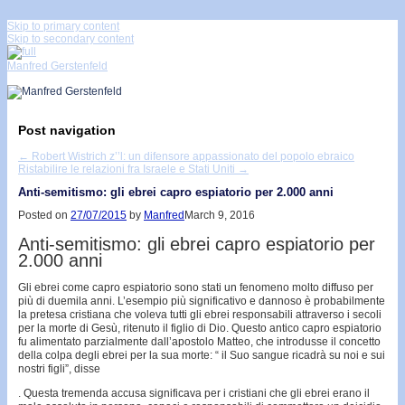
↓
Skip to primary content
Skip to secondary content
Manfred Gerstenfeld
Post navigation
←
Robert Wistrich z’’l: un difensore appassionato del popolo ebraico
Ristabilire le relazioni fra Israele e Stati Uniti
→
Anti-semitismo: gli ebrei capro espiatorio per 2.000 anni
Posted on
27/07/2015
by
Manfred
March 9, 2016
Anti-semitismo: gli ebrei capro espiatorio per
2.000 anni
Gli ebrei come capro espiatorio sono stati un fenomeno molto diffuso per
più di duemila anni. L’esempio più significativo e dannoso è probabilmente
la pretesa cristiana che voleva tutti gli ebrei responsabili attraverso i secoli
per la morte di Gesù, ritenuto il figlio di Dio. Questo antico capro espiatorio
fu alimentato parzialmente dall’apostolo Matteo, che introdusse il concetto
della colpa degli ebrei per la sua morte: “ il Suo sangue ricadrà su noi e sui
nostri figli”, disse
. Questa tremenda accusa significava per i cristiani che gli ebrei erano il