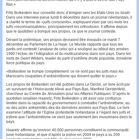
Bas.»
Frits Bolkestein leur conseille donc d’émigrer vers les Etats-Unis ou Israël.
Dans une interview parue lundi 6 décembre dans un journal néerlandais, il
a clarifié le terme de «juifs conscients», expliquant viser par ces mots les
juifs «reconnaissables», principalement les orthodoxes. Il affirme depuis
que le quotidien a tronqué ses propos, ce que le journal conteste.
Devant la polémique, ses propos devraient être évoqués ce mardi 7
décembre au Parlement de La Haye. Le Monde rapporte que tous les
partis ont contesté l’analyse de celui qui a souligné au début des années
1990 l’échec de l’intégration et du multicuralisme dans son pays. Dans les
mots de Geert Wilders, leader du parti d’extrême droite populiste, troisième
force politique du pays:
«Bolkestein se trompe complètement: ce ne sont pas les juifs mais les
Marocains coupables d’antisémitisme qui doivent quitter le pays.»
Les propos de Bolkestein ont été publiés dans Le Déclin, un livre écrit par
un survivant de l’Holocauste élevé aux Pays-Bas, Manfred Gerstenfeld,
chercheur au Centre de Jérusalem pour les Affaires Publiques. D’après le
quotidien israélien Haaretz, Frits Bolkestein y dit avoir une confiance
limitée dans la capacité du gouvernement à combattre l’antisémitisme, au
vu des actes antisémites des dix dernières années aux Pays-Bas. Le livre
examine l’attitude de l’Eglise protestante hollandaise à l’égard des juifs et
estime que l’antisémitisme ne vient pas seulement des musulmans dans le
pays.
Haaretz affirme qu’environ 40.000 personnes constituent la communauté
juive hollandaise, et que d’après la police en 2009 le pays a vu 209