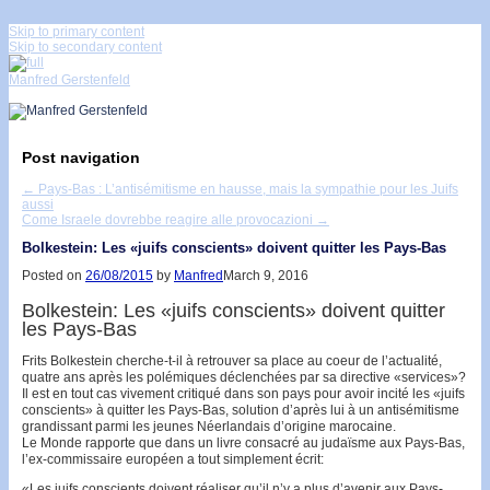
↓
Skip to primary content
Skip to secondary content
Manfred Gerstenfeld
Post navigation
←
Pays-Bas : L’antisémitisme en hausse, mais la sympathie pour les Juifs
aussi
Come Israele dovrebbe reagire alle provocazioni
→
Bolkestein: Les «juifs conscients» doivent quitter les Pays-Bas
Posted on
26/08/2015
by
Manfred
March 9, 2016
Bolkestein: Les «juifs conscients» doivent quitter
les Pays-Bas
Frits Bolkestein cherche-t-il à retrouver sa place au coeur de l’actualité,
quatre ans après les polémiques déclenchées par sa directive «services»?
Il est en tout cas vivement critiqué dans son pays pour avoir incité les «juifs
conscients» à quitter les Pays-Bas, solution d’après lui à un antisémitisme
grandissant parmi les jeunes Néerlandais d’origine marocaine.
Le Monde rapporte que dans un livre consacré au judaïsme aux Pays-Bas,
l’ex-commissaire européen a tout simplement écrit:
«Les juifs conscients doivent réaliser qu’il n’y a plus d’avenir aux Pays-