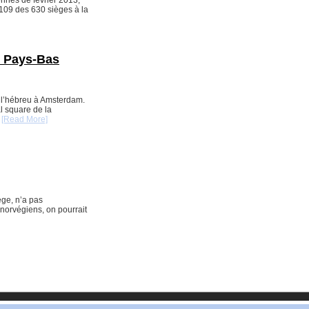
 109 des 630 sièges à la
ux Pays-Bas
s l’hébreu à Amsterdam.
l square de la
…
[Read More]
ège, n’a pas
 norvégiens, on pourrait