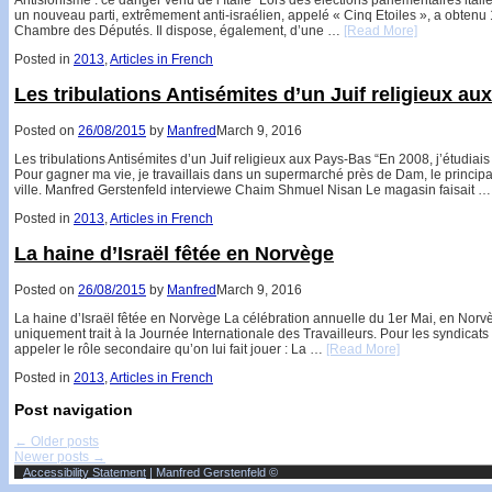
un nouveau parti, extrêmement anti-israélien, appelé « Cinq Etoiles », a obtenu
Chambre des Députés. Il dispose, également, d’une …
[Read More]
Posted in
2013
,
Articles in French
Les tribulations Antisémites d’un Juif religieux a
Posted on
26/08/2015
by
Manfred
March 9, 2016
Les tribulations Antisémites d’un Juif religieux aux Pays-Bas “En 2008, j’étudiai
Pour gagner ma vie, je travaillais dans un supermarché près de Dam, le principa
ville. Manfred Gerstenfeld interviewe Chaim Shmuel Nisan Le magasin faisait 
Posted in
2013
,
Articles in French
La haine d’Israël fêtée en Norvège
Posted on
26/08/2015
by
Manfred
March 9, 2016
La haine d’Israël fêtée en Norvège La célébration annuelle du 1er Mai, en Norv
uniquement trait à la Journée Internationale des Travailleurs. Pour les syndicats
appeler le rôle secondaire qu’on lui fait jouer : La …
[Read More]
Posted in
2013
,
Articles in French
Post navigation
←
Older posts
Newer posts
→
Accessibility Statement
| Manfred Gerstenfeld ©
↑