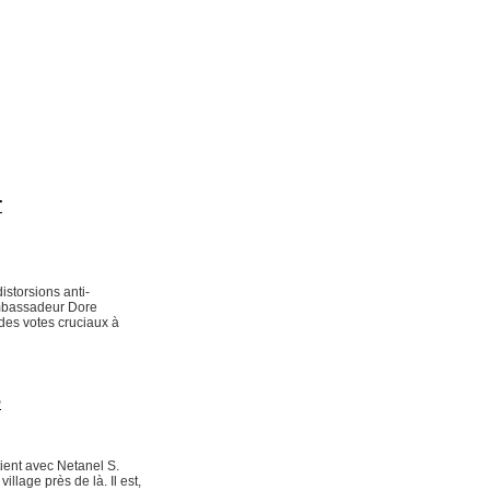
r
istorsions anti-
Ambassadeur Dore
 des votes cruciaux à
e
ient avec Netanel S.
llage près de là. Il est,