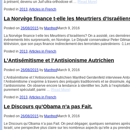
à présent, devenu un Juif ultra-orthodoxe et …
[Read More]
Posted in
2013
,
Articles in French
La Norvège finance t-elle les Meurtriers d’Israélien
Posted on
26/08/2015
by
Manfred
March 9, 2016
La Norvège finance t-elle les Meurtriers d’Israéliens? On a assisté, ces dernièr
évènements très surprenants, en Norvège. Le Député conservateur Peter Gitmark
télévision, que son pays finance indirectement des terroristes palestiniens -1.Le
Posted in
2013
,
Articles in French
L’Antisémitisme et l’Antisionisme Autrichien
Posted on
26/08/2015
by
Manfred
March 9, 2016
L’Antisémitisme et l’Antisionisme Autrichien Manfred Gerstenfeld interviewe Anto
l’Antisémitisme s’exprime à travers des préjugés traditionnels et se dissimule, é
l’antisionisme. On observe encore la tendance à identifier les Juifs à l’exploitati
purement spéculatif, parmi …
[Read More]
Posted in
2013
,
Articles in French
Le Discours qu’Obama n’a pas Fait.
Posted on
26/08/2015
by
Manfred
March 9, 2016
Le Discours qu’Obama n’a pas Fait. On peut dégager, quelques semaines après 
Israël, une perspective plus claire sur les nombreux aspects qu’elle a pu prendr