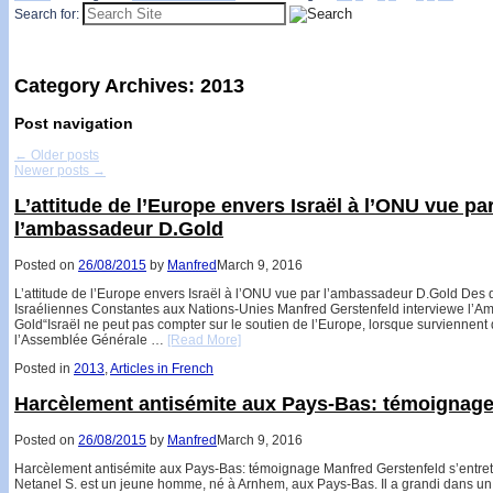
Search for:
Category Archives:
2013
Post navigation
←
Older posts
Newer posts
→
L’attitude de l’Europe envers Israël à l’ONU vue pa
l’ambassadeur D.Gold
Posted on
26/08/2015
by
Manfred
March 9, 2016
L’attitude de l’Europe envers Israël à l’ONU vue par l’ambassadeur D.Gold Des d
Israéliennes Constantes aux Nations-Unies Manfred Gerstenfeld interviewe l’
Gold“Israël ne peut pas compter sur le soutien de l’Europe, lorsque surviennent
l’Assemblée Générale …
[Read More]
Posted in
2013
,
Articles in French
Harcèlement antisémite aux Pays-Bas: témoignag
Posted on
26/08/2015
by
Manfred
March 9, 2016
Harcèlement antisémite aux Pays-Bas: témoignage Manfred Gerstenfeld s’entret
Netanel S. est un jeune homme, né à Arnhem, aux Pays-Bas. Il a grandi dans un vi