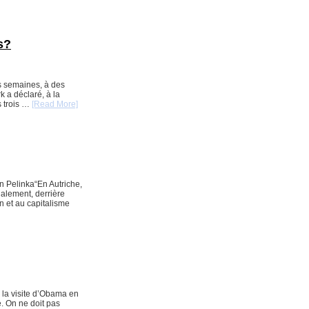
s?
es semaines, à des
 a déclaré, à la
s trois …
[Read More]
n Pelinka“En Autriche,
galement, derrière
on et au capitalisme
la visite d’Obama en
e. On ne doit pas