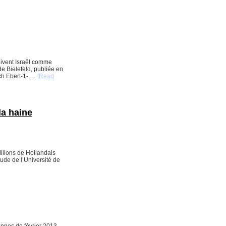
oivent Israël comme
de Bielefeld, publiée en
ich Ebert-1- …
[Read
la haine
illions de Hollandais
tude de l’Université de
ennes de février 2013,