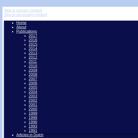
↓
Skip to primary content
Skip to secondary content
Home
About
Publications
2017
2016
2015
2014
2013
2012
2011
2010
2009
2008
2007
2006
2005
2004
2003
2002
2001
2000
1999
1998
1996
1993
1991
Articles in Dutch