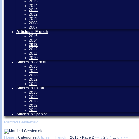
2015
2014
2013
2012
2011
2008
2007
Articles in French
2015
2014
2013
2012
2011
2010
Articles in German
2015
2014
2013
2012
2011
Articles in Italian
2015
2014
2013
2012
2011
Articles in Spanish
Manfred Gerstenfeld
Home
→Categories
Articles in French
→
2013
- Page 2
<<
1
2
3
4
…
6
7
>>