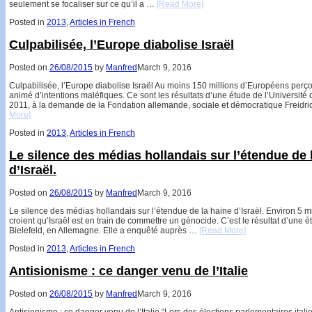
seulement se focaliser sur ce qu’il a …
[Read More]
Posted in
2013
,
Articles in French
Culpabilisée, l’Europe diabolise Israël
Posted on
26/08/2015
by
Manfred
March 9, 2016
Culpabilisée, l’Europe diabolise Israël Au moins 150 millions d’Européens perç
animé d’intentions maléfiques. Ce sont les résultats d’une étude de l’Université 
2011, à la demande de la Fondation allemande, sociale et démocratique Freidr
More]
Posted in
2013
,
Articles in French
Le silence des médias hollandais sur l’étendue de 
d’Israël.
Posted on
26/08/2015
by
Manfred
March 9, 2016
Le silence des médias hollandais sur l’étendue de la haine d’Israël. Environ 5 m
croient qu’Israël est en train de commettre un génocide. C’est le résultat d’une é
Bielefeld, en Allemagne. Elle a enquêté auprès …
[Read More]
Posted in
2013
,
Articles in French
Antisionisme : ce danger venu de l’Italie
Posted on
26/08/2015
by
Manfred
March 9, 2016
Antisionisme : ce danger venu de l’Italie “Lors des élections parlementaires itali