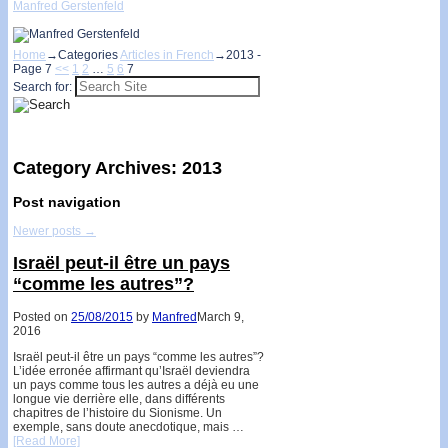
Manfred Gerstenfeld
Home
→Categories
Articles in French
→
2013
-
Page 7
<<
1
2
…
5
6
7
Search for:
Category Archives:
2013
Post navigation
Newer posts
→
Israël peut-il être un pays
“comme les autres”?
Posted on
25/08/2015
by
Manfred
March 9,
2016
Israël peut-il être un pays “comme les autres”?
L’idée erronée affirmant qu’Israël deviendra
un pays comme tous les autres a déjà eu une
longue vie derrière elle, dans différents
chapitres de l’histoire du Sionisme. Un
exemple, sans doute anecdotique, mais …
[Read More]