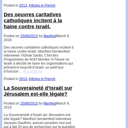
Posted in
2013
,
Articles in French
Des oeuvres caritatives
catholiques incitent à la
haine contre Israël.
Posted on
25/08/2015
by
Manfred
March 9,
2016
Des oeuvres caritatives catholiques incitent à
la haine contre Israël. Manfred Gerstenfeld
interviewe Yitzhak Santis, Chef des
Programmes de NGO Monitor. A l’heure où
Israël a décidé de taxer les organisations qui
prônent le boycott d’Israël, un petit tour
d’horizon …
[Read More]
Posted in
2013
,
Articles in French
La Souveraineté d’Israël sur
Jérusalem est-elle légale?
Posted on
25/08/2015
by
Manfred
March 9,
2016
La Souveraineté d’Israël sur Jérusalem est-
elle légale? Manfred Gerstenfeld interviewe
Jacques Gauthier, avocat canadien non-juif,
qui a fait 20 ans de recherches sur la question