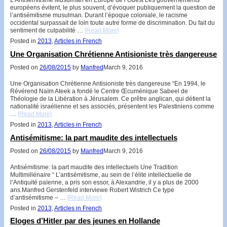
européens évitent, le plus souvent, d’évoquer publiquement la question de
l’antisémitisme musulman. Durant l’époque coloniale, le racisme
occidental surpassait de loin toute autre forme de discrimination. Du fait du
sentiment de culpabilité …
[Read More]
Posted in
2013
,
Articles in French
Une Organisation Chrétienne Antisioniste très dangereuse
Posted on
26/08/2015
by
Manfred
March 9, 2016
Une Organisation Chrétienne Antisioniste très dangereuse “En 1994, le
Révérend Naïm Ateek a fondé le Centre Œcuménique Sabeel de
Théologie de la Libération à Jérusalem. Ce prêtre anglican, qui détient la
nationalité israélienne et ses associés, présentent les Palestiniens comme
…
[Read More]
Posted in
2013
,
Articles in French
Antisémitisme: la part maudite des intellectuels
Posted on
26/08/2015
by
Manfred
March 9, 2016
Antisémitisme: la part maudite des intellectuels Une Tradition
Multimillénaire “ L’antisémitisme, au sein de l’élite intellectuelle de
l’Antiquité païenne, a pris son essor, à Alexandrie, il y a plus de 2000
ans.Manfred Gerstenfeld interviewe Robert Wistrich Ce type
d’antisémitisme – …
[Read More]
Posted in
2013
,
Articles in French
Eloges d’Hitler par des jeunes en Hollande