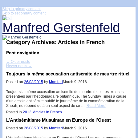
↓
Skip to primary content
Skip to secondary content
Manfred Gerstenfeld
Category Archives:
Articles in French
Post navigation
←
Older posts
Newer posts
→
Toujours la même accusation antisémite de meurtre rituel
Posted on
26/08/2015
by
Manfred
March 9, 2016
Toujours la même accusation antisémite de meurtre rituel Les excuses
présentées par l’hebdomadaire britannique, The Sunday Times à cause
d’un dessin antisémite publié le jour même de la commémoration de la
Shoah, ne répond qu’à un seul aspect de ce …
[Read More]
Posted in
2013
,
Articles in French
L’Antisémitisme Musulman en Europe de l’Ouest
Posted on
26/08/2015
by
Manfred
March 9, 2016
L’Antisémitisme Musulman en Europe de l’Ouest Les gouvernements