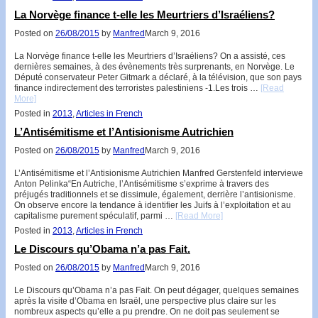
La Norvège finance t-elle les Meurtriers d’Israéliens?
Posted on
26/08/2015
by
Manfred
March 9, 2016
La Norvège finance t-elle les Meurtriers d’Israéliens? On a assisté, ces
dernières semaines, à des évènements très surprenants, en Norvège. Le
Député conservateur Peter Gitmark a déclaré, à la télévision, que son pays
finance indirectement des terroristes palestiniens -1.Les trois …
[Read
More]
Posted in
2013
,
Articles in French
L’Antisémitisme et l’Antisionisme Autrichien
Posted on
26/08/2015
by
Manfred
March 9, 2016
L’Antisémitisme et l’Antisionisme Autrichien Manfred Gerstenfeld interviewe
Anton Pelinka“En Autriche, l’Antisémitisme s’exprime à travers des
préjugés traditionnels et se dissimule, également, derrière l’antisionisme.
On observe encore la tendance à identifier les Juifs à l’exploitation et au
capitalisme purement spéculatif, parmi …
[Read More]
Posted in
2013
,
Articles in French
Le Discours qu’Obama n’a pas Fait.
Posted on
26/08/2015
by
Manfred
March 9, 2016
Le Discours qu’Obama n’a pas Fait. On peut dégager, quelques semaines
après la visite d’Obama en Israël, une perspective plus claire sur les
nombreux aspects qu’elle a pu prendre. On ne doit pas seulement se