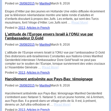
Posted on
26/08/2015
by
Manfred
March 9, 2016
Eloges d’Hitler par des jeunes en Hollande Une vidéo diffusée récemment
par la télévision néerlandaise montre une table ronde d’adultes et
d’enfants discutant à propos des Juifs. Les enfants, qui sont des Turcs
musulmans, font l’éloge d’Hitler. Les Juifs sont …
[Read More]
Posted in
2013
,
Articles in French
L’attitude de l’Europe envers Israël à l’ONU vue par
l’ambassadeur D.Gold
Posted on
26/08/2015
by
Manfred
March 9, 2016
L’attitude de l’Europe envers Israël à l’ONU vue par l’ambassadeur D.Gold
Des distorsions anti-Israéliennes Constantes aux Nations-Unies Manfred
Gerstenfeld interviewe l’Ambassadeur Dore Gold“Israël ne peut pas
compter sur le soutien de l’Europe, lorsque surviennent des votes cruciaux
à l’Assemblée Générale …
[Read More]
Posted in
2013
,
Articles in French
Harcèlement antisémite aux Pays-Bas: témoignage
Posted on
26/08/2015
by
Manfred
March 9, 2016
Harcèlement antisémite aux Pays-Bas: témoignage Manfred Gerstenfeld
s’entretient avec Netanel S. Netanel S. est un jeune homme, né à Arnhem,
aux Pays-Bas. Il a grandi dans un village près de là. Il est, à présent,
devenu un Juif ultra-orthodoxe et …
[Read More]
Posted in
2013
,
Articles in French