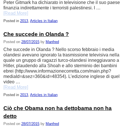
Peter Gitmark ha dichiarato in televisione che il suo paese
finanzia indirettamente i terroristi palestinesi. I …
[Read More]
Posted in
2013
,
Articles in Italian
Che succede in Olanda ?
Posted on
28/07/2015
by
Manfred
Che succede in Olanda ? Nello scorso febbraio i media
olandesi avevano ignorato la trasmissione televisiva nella
quale un gruppo di ragazzi turco-olandesi inneggiavano a
Hitler, plaudendo alla Shoah e allo sterminio dei bambini
ebrei (http://www.informazionecorretta.com/main.php?
mediaId=&sez=360&id=48354). L’edizione inglese di quel
video …
[Read More]
Posted in
2013
,
Articles in Italian
Ciò che Obama non ha dettobama non ha
detto
Posted on
28/07/2015
by
Manfred