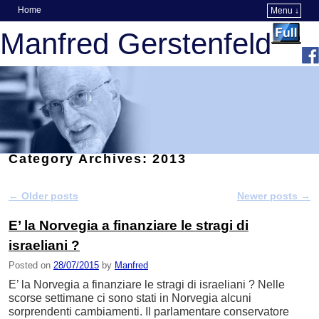
Home
Menu ↓
Skip to primary content
Skip to secondary content
Manfred Gerstenfeld
Category Archives:
2013
←
Older posts
Newer posts
→
Post navigation
E’ la Norvegia a finanziare le stragi di
israeliani ?
Posted on
28/07/2015
by
Manfred
E’ la Norvegia a finanziare le stragi di israeliani ? Nelle
scorse settimane ci sono stati in Norvegia alcuni
sorprendenti cambiamenti. Il parlamentare conservatore