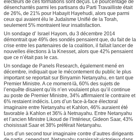
électeurs de ces formations sont déçus. Le pourcentage de
désenchantés parmi les partisans du Parti Travailliste était
de 26%, de 21% pour Habayit Hayehudi, alors que parmi
ceux qui avaient élu le Judaïsme Unifié de la Torah,
seulement 5% montraient leur insatisfaction.
Un sondage d’ Israel Hayom, du 3 décembre 2014
démontrait que 49% des sondés pensaient que, du fait de la
crise entre les partenaires de la coalition, il fallait lancer de
nouvelles élections à la Knesset, alors que 42% pensaient
que ce n’était pas le cas.
Un sondage de Panels Research, également mené en
décembre, indiquait que le mécontement du public le plus
important se reportait sur Binyamin Netanyahu, en tant que
Premier Ministre. A ce moment-là, 60% des sujets de
l’enquête disaient qu’ils n’en voulaient plus qu’il continue
au poste de Premier Ministre, 34% affirmaient le contraire et
6% restaient indécis. Lors d’un face-à-face électoral
imaginaire entre Netanyahu et Kahlon, 46% auraient été
favorable à Kahlon et 36% à Netnayahu. Entre Netanyahu
et l’ancien Ministre Likoud de l’Intérieur, Gideon Saar, 43%
choisissait Saar et 38% préférait Netanyahu.
Lors d’un second tour imaginaire contre d’autres dirigeants
de partis, cependant, Netanyahu paraissait victorieux dans