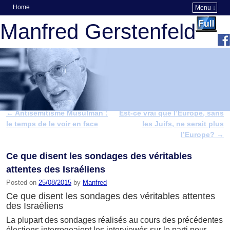
Home
Menu ↓
Skip to primary content
Skip to secondary content
Manfred Gerstenfeld
←
Antisémitisme Musulman :
Est-ce vrai que l’Europe, sans
Post navigation
le temps de le voir en face
les Juifs, ne serait plus
l’Europe?
→
Ce que disent les sondages des véritables
attentes des Israéliens
Posted on
25/08/2015
by
Manfred
Ce que disent les sondages des véritables attentes
des Israéliens
La plupart des sondages réalisés au cours des précédentes
élections interrogeaient les interviewés sur le parti pour