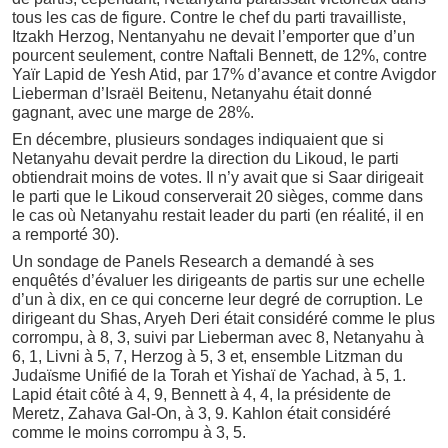
tous les cas de figure. Contre le chef du parti travailliste,
Itzakh Herzog, Nentanyahu ne devait l’emporter que d’un
pourcent seulement, contre Naftali Bennett, de 12%, contre
Yaïr Lapid de Yesh Atid, par 17% d’avance et contre Avigdor
Lieberman d’Israël Beitenu, Netanyahu était donné
gagnant, avec une marge de 28%.
En décembre, plusieurs sondages indiquaient que si
Netanyahu devait perdre la direction du Likoud, le parti
obtiendrait moins de votes. Il n’y avait que si Saar dirigeait
le parti que le Likoud conserverait 20 sièges, comme dans
le cas où Netanyahu restait leader du parti (en réalité, il en
a remporté 30).
Un sondage de Panels Research a demandé à ses
enquêtés d’évaluer les dirigeants de partis sur une echelle
d’un à dix, en ce qui concerne leur degré de corruption. Le
dirigeant du Shas, Aryeh Deri était considéré comme le plus
corrompu, à 8, 3, suivi par Lieberman avec 8, Netanyahu à
6, 1, Livni à 5, 7, Herzog à 5, 3 et, ensemble Litzman du
Judaïsme Unifié de la Torah et Yishaï de Yachad, à 5, 1.
Lapid était côté à 4, 9, Bennett à 4, 4, la présidente de
Meretz, Zahava Gal-On, à 3, 9. Kahlon était considéré
comme le moins corrompu à 3, 5.