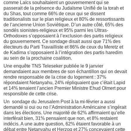
comme Laïcs souhaitaient un gouvernement qui se
passerait de la présence du Judaïsme Unifié de la torah et
du Shas, tout comme 66% de ceux qui se dissent
traditionalists sur le plan religieux et 80% de ressortissants
de l’ancienne Union Soviétique. D’un autre côté, 65% des
sondés sionistes-religieux et 95% parmi les Ultras-
Orthodoxes s’opposaient à l’exclusion des partis religieux
du gouvernement. Ce sondage disait aussi que 71% des
électeurs du Parti Travailliste et 86% de ceux du Meretz et
de Kadima s’opposaient à l’intégration des partis haredim
au sein de la prochaine coalition.
Une enquête TNS Teleseker publiée le 9 janvier
demandaient aux membres de son échantillon qui on devait
rendre responsable de la crise du logement : 37%
répondaient Netanyahu, 24% répliquaient que c’était Lapid
et 14% tenaient l’ancien Premier Ministre Ehud Olmert pour
responsible de cette crise.
Un sondage du Jerusalem Post à la mi-février a aussi
demandé si oui ou no l’Administration Américaine s’ingérait
dans les élections. Une majorité de 62% affirmaient qu’elle
interférait bien, 31% pensaient que non, et 8% restaient
indécis. A une autre question, 62% étaient favorable à un
débat entre Netanyahu et Herzog et 27% concevaient cette