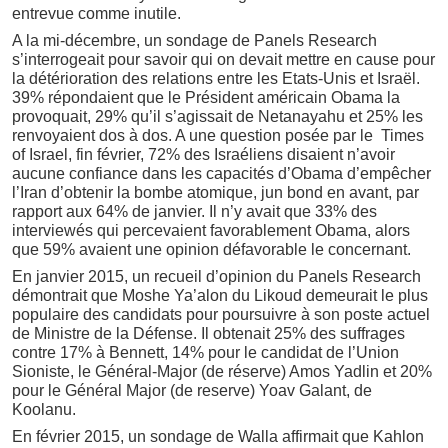
entrevue comme inutile.
A la mi-décembre, un sondage de Panels Research
s’interrogeait pour savoir qui on devait mettre en cause pour
la détérioration des relations entre les Etats-Unis et Israël.
39% répondaient que le Président américain Obama la
provoquait, 29% qu’il s’agissait de Netanayahu et 25% les
renvoyaient dos à dos. A une question posée par le Times
of Israel, fin février, 72% des Israéliens disaient n’avoir
aucune confiance dans les capacités d’Obama d’empêcher
l’Iran d’obtenir la bombe atomique, jun bond en avant, par
rapport aux 64% de janvier. Il n’y avait que 33% des
interviewés qui percevaient favorablement Obama, alors
que 59% avaient une opinion défavorable le concernant.
En janvier 2015, un recueil d’opinion du Panels Research
démontrait que Moshe Ya’alon du Likoud demeurait le plus
populaire des candidats pour poursuivre à son poste actuel
de Ministre de la Défense. Il obtenait 25% des suffrages
contre 17% à Bennett, 14% pour le candidat de l’Union
Sioniste, le Général-Major (de réserve) Amos Yadlin et 20%
pour le Général Major (de reserve) Yoav Galant, de
Koolanu.
En février 2015, un sondage de Walla affirmait que Kahlon