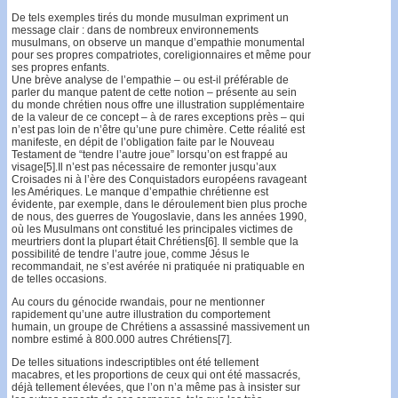
De tels exemples tirés du monde musulman expriment un
message clair : dans de nombreux environnements
musulmans, on observe un manque d’empathie monumental
pour ses propres compatriotes, coreligionnaires et même pour
ses propres enfants.
Une brève analyse de l’empathie – ou est-il préférable de
parler du manque patent de cette notion – présente au sein
du monde chrétien nous offre une illustration supplémentaire
de la valeur de ce concept – à de rares exceptions près – qui
n’est pas loin de n’être qu’une pure chimère. Cette réalité est
manifeste, en dépit de l’obligation faite par le Nouveau
Testament de “tendre l’autre joue” lorsqu’on est frappé au
visage[5].Il n’est pas nécessaire de remonter jusqu’aux
Croisades ni à l’ère des Conquistadors européens ravageant
les Amériques. Le manque d’empathie chrétienne est
évidente, par exemple, dans le déroulement bien plus proche
de nous, des guerres de Yougoslavie, dans les années 1990,
où les Musulmans ont constitué les principales victimes de
meurtriers dont la plupart était Chrétiens[6]. Il semble que la
possibilité de tendre l’autre joue, comme Jésus le
recommandait, ne s’est avérée ni pratiquée ni pratiquable en
de telles occasions.
Au cours du génocide rwandais, pour ne mentionner
rapidement qu’une autre illustration du comportement
humain, un groupe de Chrétiens a assassiné massivement un
nombre estimé à 800.000 autres Chrétiens[7].
De telles situations indescriptibles ont été tellement
macabres, et les proportions de ceux qui ont été massacrés,
déjà tellement élevées, que l’on n’a même pas à insister sur