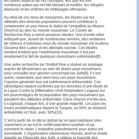
les autres aspects de ces carnages, tels que les très
nombreux autres qui ont été blessés et mutilés, les réfugiés
déplacés et les victimes de nettoyages ethniques.
Au-delà de ces lieux de massacres, les études sur les
attitudes des diverses populations peuvent contribuer à
comprendre un peu mieux le statut de l’empathie au Moyen-
Orient et au sein du monde musulman. Le Centre de
Recherche Pew a mené plusieurs études. Une d’entre elles
indiquait que, durant de nombreuses années, des centaines
de millions d’individus issus du monde musulman ont soutenu
Ousama Ben Laden et les attentats-suicide. Ces études
rendent évident que l’extrémisme musulman n’est pas
simplement le fait de quelques musulmans extrémistes[8] .
Une autre recherche de l’Institut Pew a réalisé un sondage
auprès de Musulmans au sein de divers pays musulmans,
pour connaître leur opinion concernant les Juifs[9]. Il s’est
avéré, cependant, que dans tous ces pays musulmans,
l’opinion générale leur est extrêmement défavorable. Ces
stéréotypes étaient confirmés par les données d’une étude de
la Ligue Contre la Diffamation (Anti-Defamation League) sur
les pourcentages de la population des pays musulmans qui
adoptent des attitudes antisémites. Dans chacun d’entre eux,
il s’agissait, chaque fois, d’une grande majorité. Les pays les
moins problématiques étaient la Turquie, où 69% se disaient
antisémites et l’Iran, avec 56%[10].
C’est à partir de ce décor global qu’on peut expliquer plus
clairement ce qu’est le conflit palestino-israélien et où,
comment le situer. L’empathie palestinienne pour autrui est
inexistante. L’organisation islamonazie Hamas, dont la charte
appelle au Génocide des Juifs, a obtenu la majorité des