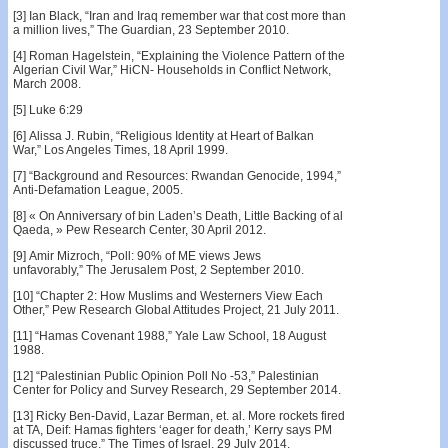
[3] Ian Black, “Iran and Iraq remember war that cost more than
a million lives,” The Guardian, 23 September 2010.
[4] Roman Hagelstein, “Explaining the Violence Pattern of the
Algerian Civil War,” HiCN- Households in Conflict Network,
March 2008.
[5] Luke 6:29
[6] Alissa J. Rubin, “Religious Identity at Heart of Balkan
War,” Los Angeles Times, 18 April 1999.
[7] “Background and Resources: Rwandan Genocide, 1994,”
Anti-Defamation League, 2005.
[8] « On Anniversary of bin Laden’s Death, Little Backing of al
Qaeda, » Pew Research Center, 30 April 2012.
[9] Amir Mizroch, “Poll: 90% of ME views Jews
unfavorably,” The Jerusalem Post, 2 September 2010.
[10] “Chapter 2: How Muslims and Westerners View Each
Other,” Pew Research Global Attitudes Project, 21 July 2011.
[11] “Hamas Covenant 1988,” Yale Law School, 18 August
1988.
[12] “Palestinian Public Opinion Poll No -53,” Palestinian
Center for Policy and Survey Research, 29 September 2014.
[13] Ricky Ben-David, Lazar Berman, et. al. More rockets fired
at TA, Deif: Hamas fighters ‘eager for death,’ Kerry says PM
discussed truce,” The Times of Israel, 29 July 2014.