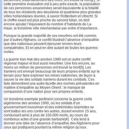
cette première évaluation est à peu près exacte, la population
de ces personnes assassinées serait équivalente à la totalité
de tous les résidents des deuxième et quatrième plus grandes
villes hollandaises réunies, à savoir Rotterdam et Utrecht. Si
le chiffre exact est plus proche du second bilan, on doit
encore ajouter l’équivalent du nombre d’habitants de La
Haye, la troisième ville néerlandaise par ordre d’importance.
Puisque la grande majorité de ces meurtres ont été commis
par d’autres Afghans, ce conflit illustrait l’absence d’empathie
que des nationaux peuvent éprouver envers leurs
compatriotes. Et on peut en dire autant de toutes les guerres
civiles.
La guerre Iran-Irak des années 1980 est un autre conflit
régional majeur et tout aussi meurtrier. Une fois encore, au
moins un million de personnes ont trouvé la mort[3]. Les
Iraniens ont envoyé beaucoup de leurs propres enfants sur le
terrain pour faire exploser les mines irakiennes, de façon à
sauver la vie des soldats iraniens durant les combats. Ces
faits démontrent une autre facette des normes prévalentes en
matière d’empathie au Moyen-Orient : le manque de
compassion d’une nation pour ses propres enfants.
Un troisième exemple pertinent concerne la guerre civile
algérienne des années 1990, où les soldats d’un
gouvernement musulman et des extrémistes islamistes se
sont battus les uns contre les autres, durant environ 15 ans,
conduisant ainsi à plus de 100.000 morts, au cours de
nombreux actes d’une grande barbarie[4]. Cela tend à
donner une idée de l’absence d’empathie des Algériens pour
ceux qui pratiquent pourtant la même religion qu’eux.