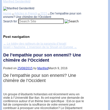
Manfred Gerstenfeld
Home
→
Articles in French
→
2015
→
De l’empathie pour son
ennemi? Une chimère de l’Occident
Search for:
Post navigation
←
Le lobby des railleurs de la paranoïa d’Israël
Israël = Nazisme. L’inversion de la Shoah en Europe
→
De l’empathie pour son ennemi? Une
chimère de l’Occident
Posted on
25/08/2015
by
Manfred
March 9, 2016
De l’empathie pour son ennemi? Une
chimère de l’Occident
Un groupe d’étudiants hollandais est récemment venu en
visite à l’Université Bar-Ilan. Ils ont exprimé une demande de
conférence autour d’un thème bien spécifique : Est-ce que le
fait de comprendre la souffrance de votre ennemi peut
contribuer à provoquer une réconciliation? Le Département