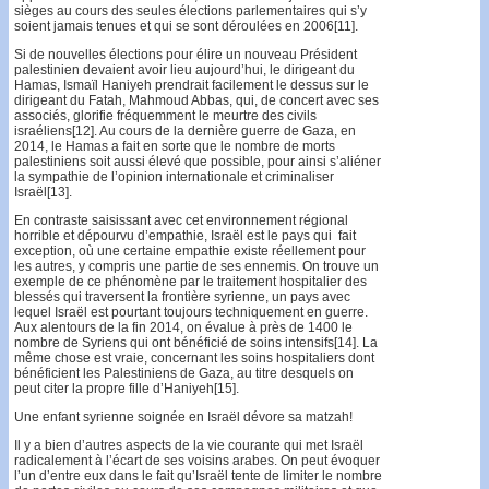
sièges au cours des seules élections parlementaires qui s’y
soient jamais tenues et qui se sont déroulées en 2006[11].
Si de nouvelles élections pour élire un nouveau Président
palestinien devaient avoir lieu aujourd’hui, le dirigeant du
Hamas, Ismaïl Haniyeh prendrait facilement le dessus sur le
dirigeant du Fatah, Mahmoud Abbas, qui, de concert avec ses
associés, glorifie fréquemment le meurtre des civils
israéliens[12]. Au cours de la dernière guerre de Gaza, en
2014, le Hamas a fait en sorte que le nombre de morts
palestiniens soit aussi élevé que possible, pour ainsi s’aliéner
la sympathie de l’opinion internationale et criminaliser
Israël[13].
En contraste saisissant avec cet environnement régional
horrible et dépourvu d’empathie, Israël est le pays qui fait
exception, où une certaine empathie existe réellement pour
les autres, y compris une partie de ses ennemis. On trouve un
exemple de ce phénomène par le traitement hospitalier des
blessés qui traversent la frontière syrienne, un pays avec
lequel Israël est pourtant toujours techniquement en guerre.
Aux alentours de la fin 2014, on évalue à près de 1400 le
nombre de Syriens qui ont bénéficié de soins intensifs[14]. La
même chose est vraie, concernant les soins hospitaliers dont
bénéficient les Palestiniens de Gaza, au titre desquels on
peut citer la propre fille d’Haniyeh[15].
Une enfant syrienne soignée en Israël dévore sa matzah!
Il y a bien d’autres aspects de la vie courante qui met Israël
radicalement à l’écart de ses voisins arabes. On peut évoquer
l’un d’entre eux dans le fait qu’Israël tente de limiter le nombre