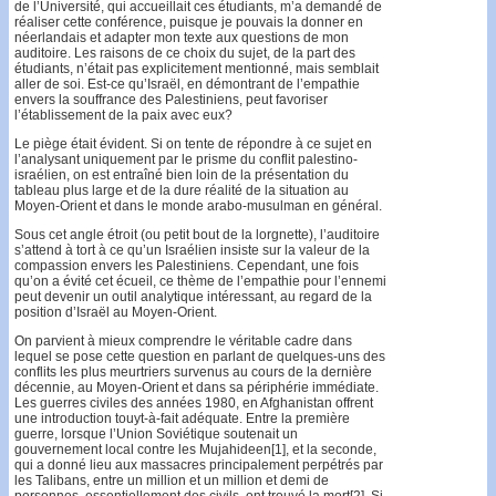
de l’Université, qui accueillait ces étudiants, m’a demandé de
réaliser cette conférence, puisque je pouvais la donner en
néerlandais et adapter mon texte aux questions de mon
auditoire. Les raisons de ce choix du sujet, de la part des
étudiants, n’était pas explicitement mentionné, mais semblait
aller de soi. Est-ce qu’Israël, en démontrant de l’empathie
envers la souffrance des Palestiniens, peut favoriser
l’établissement de la paix avec eux?
Le piège était évident. Si on tente de répondre à ce sujet en
l’analysant uniquement par le prisme du conflit palestino-
israélien, on est entraîné bien loin de la présentation du
tableau plus large et de la dure réalité de la situation au
Moyen-Orient et dans le monde arabo-musulman en général.
Sous cet angle étroit (ou petit bout de la lorgnette), l’auditoire
s’attend à tort à ce qu’un Israélien insiste sur la valeur de la
compassion envers les Palestiniens. Cependant, une fois
qu’on a évité cet écueil, ce thème de l’empathie pour l’ennemi
peut devenir un outil analytique intéressant, au regard de la
position d’Israël au Moyen-Orient.
On parvient à mieux comprendre le véritable cadre dans
lequel se pose cette question en parlant de quelques-uns des
conflits les plus meurtriers survenus au cours de la dernière
décennie, au Moyen-Orient et dans sa périphérie immédiate.
Les guerres civiles des années 1980, en Afghanistan offrent
une introduction touyt-à-fait adéquate. Entre la première
guerre, lorsque l’Union Soviétique soutenait un
gouvernement local contre les Mujahideen[1], et la seconde,
qui a donné lieu aux massacres principalement perpétrés par
les Talibans, entre un million et un million et demi de
personnes, essentiellement des civils, ont trouvé la mort[2]. Si