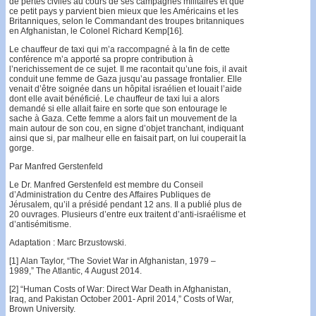
de pertes civiles au cours de ses campagnes militaires et que
ce petit pays y parvient bien mieux que les Américains et les
Britanniques, selon le Commandant des troupes britanniques
en Afghanistan, le Colonel Richard Kemp[16].
Le chauffeur de taxi qui m’a raccompagné à la fin de cette
conférence m’a apporté sa propre contribution à
l’nerichissement de ce sujet. Il me racontait qu’une fois, il avait
conduit une femme de Gaza jusqu’au passage frontalier. Elle
venait d’être soignée dans un hôpital israélien et louait l’aide
dont elle avait bénéficié. Le chauffeur de taxi lui a alors
demandé si elle allait faire en sorte que son entourage le
sache à Gaza. Cette femme a alors fait un mouvement de la
main autour de son cou, en signe d’objet tranchant, indiquant
ainsi que si, par malheur elle en faisait part, on lui couperait la
gorge.
Par Manfred Gerstenfeld
Le Dr. Manfred Gerstenfeld est membre du Conseil
d’Administration du Centre des Affaires Publiques de
Jérusalem, qu’il a présidé pendant 12 ans. Il a publié plus de
20 ouvrages. Plusieurs d’entre eux traitent d’anti-israélisme et
d’antisémitisme.
Adaptation : Marc Brzustowski.
[1] Alan Taylor, “The Soviet War in Afghanistan, 1979 –
1989,” The Atlantic, 4 August 2014.
[2] “Human Costs of War: Direct War Death in Afghanistan,
Iraq, and Pakistan October 2001- April 2014,” Costs of War,
Brown University.