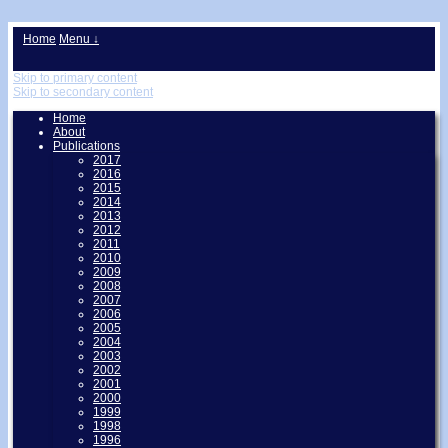
↓
Home
Menu ↓
Skip to primary content
Skip to secondary content
Home
About
Publications
2017
2016
2015
2014
2013
2012
2011
2010
2009
2008
2007
2006
2005
2004
2003
2002
2001
2000
1999
1998
1996