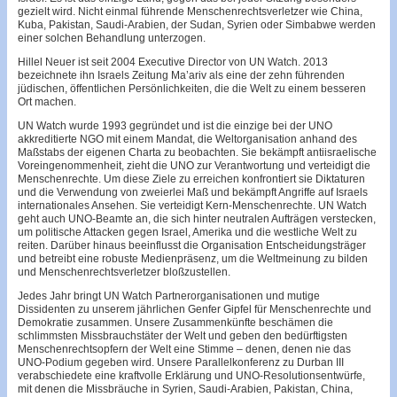
gezielt wird. Nicht einmal führende Menschenrechtsverletzer wie China,
Kuba, Pakistan, Saudi-Arabien, der Sudan, Syrien oder Simbabwe werden
einer solchen Behandlung unterzogen.
Hillel Neuer ist seit 2004 Executive Director von UN Watch. 2013
bezeichnete ihn Israels Zeitung Ma’ariv als eine der zehn führenden
jüdischen, öffentlichen Persönlichkeiten, die die Welt zu einem besseren
Ort machen.
UN Watch wurde 1993 gegründet und ist die einzige bei der UNO
akkreditierte NGO mit einem Mandat, die Weltorganisation anhand des
Maßstabs der eigenen Charta zu beobachten. Sie bekämpft antiisraelische
Voreingenommenheit, zieht die UNO zur Verantwortung und verteidigt die
Menschenrechte. Um diese Ziele zu erreichen konfrontiert sie Diktaturen
und die Verwendung von zweierlei Maß und bekämpft Angriffe auf Israels
internationales Ansehen. Sie verteidigt Kern-Menschenrechte. UN Watch
geht auch UNO-Beamte an, die sich hinter neutralen Aufträgen verstecken,
um politische Attacken gegen Israel, Amerika und die westliche Welt zu
reiten. Darüber hinaus beeinflusst die Organisation Entscheidungsträger
und betreibt eine robuste Medienpräsenz, um die Weltmeinung zu bilden
und Menschenrechtsverletzer bloßzustellen.
Jedes Jahr bringt UN Watch Partnerorganisationen und mutige
Dissidenten zu unserem jährlichen Genfer Gipfel für Menschenrechte und
Demokratie zusammen. Unsere Zusammenkünfte beschämen die
schlimmsten Missbrauchstäter der Welt und geben den bedürftigsten
Menschenrechtsopfern der Welt eine Stimme – denen, denen nie das
UNO-Podium gegeben wird. Unsere Parallelkonferenz zu Durban III
verabschiedete eine kraftvolle Erklärung und UNO-Resolutionsentwürfe,
mit denen die Missbräuche in Syrien, Saudi-Arabien, Pakistan, China,