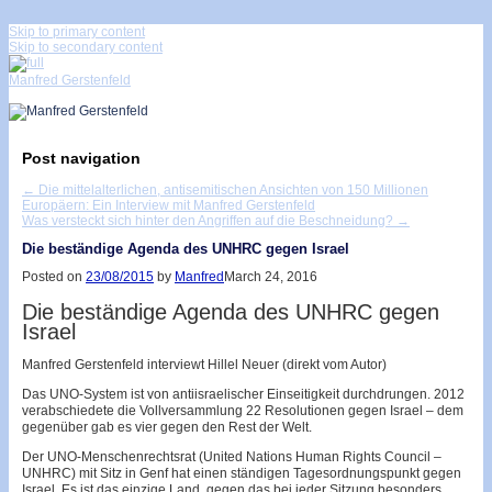
↓
Skip to primary content
Skip to secondary content
Manfred Gerstenfeld
Post navigation
←
Die mittelalterlichen, antisemitischen Ansichten von 150 Millionen
Europäern: Ein Interview mit Manfred Gerstenfeld
Was versteckt sich hinter den Angriffen auf die Beschneidung?
→
Die beständige Agenda des UNHRC gegen Israel
Posted on
23/08/2015
by
Manfred
March 24, 2016
Die beständige Agenda des UNHRC gegen
Israel
Manfred Gerstenfeld interviewt Hillel Neuer (direkt vom Autor)
Das UNO-System ist von antiisraelischer Einseitigkeit durchdrungen. 2012
verabschiedete die Vollversammlung 22 Resolutionen gegen Israel – dem
gegenüber gab es vier gegen den Rest der Welt.
Der UNO-Menschenrechtsrat (United Nations Human Rights Council –
UNHRC) mit Sitz in Genf hat einen ständigen Tagesordnungspunkt gegen
Israel. Es ist das einzige Land, gegen das bei jeder Sitzung besonders