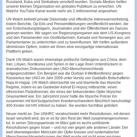
Russland, Kuba und Simbabwe verurteilt wurden. Soziale Medien helfen
unserer kleinen Organisation ein globales Publikum zu erreichen. UN
Watchs YouTube-Kanal wurde mehr als 2 millionenmal angesehen.
UN Watch betreibt private Diplomatie und öffentliche Interessenvertretung,
indem Berichte, Op-Eds und Pressemitteilungen veröffentlicht werden, die
von Entscheidungsträgern, Journalisten und der Öffentlichkeit als Ganzes
gelesen werden. Wir sagen vor Regierungsorganen wie dem US-Kongress
und den Parlamenten von Großbritannien, Kanada und Norwegen aus, um
Parlamentarier zu unterrichten und zu beeinflussen. Wir helfen außerdem
stimmlosen Opfern, indem wir ihnen eine einzigartige internationale
Plattform geben.
Dank UN Watch waren ehemalige politische Gefangene aus China, dem
Iran, Libyen, Nordkorea und Syrien in der Lage ihren Unterdrückern in
dramatischen Diskussionen des UNO-Menschenrechtsrats
entgegenzutreten. Ein Beispiel war die Durban II-Weltkonferenz gegen
Rassismus der UNO im Jahr 2009 unter Vorsitz von Gaddafis Botschafterin
Naja Al-Hajjaji. UN Watch überraschte sie und blamierte das libysche
Regime, indem es als Gastreder Ashraf El-Hojouj mitbrachte, einen
ethnischen Palästinenser, der eines der bekanntesten Opfer libyscher
Grausamkeit war. Ein Jahrzehnt zuvor hatte die libysche Polizei ihn
zusammen mit fünf bulgarischen Krankenschwestern fälschlich beschuldigt
400 Kinder mit HIV infiziert zu haben. Sie wurden furchtbar gefoltert.
Neuer merkt an: Der UNHRC verabschiedet mehr Resolutionen, mit denen
Israel verurteilt wird, als er es für den Rest der Welt zusammengenommen
tut. In seiner Sitzungsperiode im März gab es sechs politisierte
Resolutionen gegen Israel – und nur vier gegen alle anderen Länder. Der
weit überwiegenden Mehrzahl der Opfer krasser und systematischer
Menschenrechtsverletzungen der Welt wurde mit nicht einer einzigen