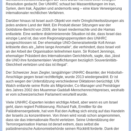
Resolution gedacht. Der UNHRC schaut bei Massentötungen im Iran,
Syrien, dem Irak, Ägypten und andernorts weg – eine klare Verweigerung
internationaler rechtlichen Verfahren.
Darüber hinaus ist Israel auch Objekt von mehr Dringlichkeitssitzungen als
jedes andere Land der Welt. Ein Produkt dieser Sitzungen war der
Goldstone-Bericht von 2009, der Israel niedermachte und die Hamas
entlastete. Eine weitere diskriminierende Situation ist die, dass Israel das
einzige Land ist, das vom Regionalgruppensystem des UNHRC
ausgeschlossen ist. Der ehemalige UNO-Generalsekretär Kofi Annan
kritisierte dies als „Jahre lange Anomalie“, die verhindert, dass Israel voll
an der Arbeit der Organisation teilnehmen kann. Sir Robert Jennings,
ehemaliger Präsident des Internationalen Gerichtshofs, sagte, das „lässt
die UNO ihre fundamentalen Verpflichtungen bezüglich Souveränitäts-
Gleichheit verletzen und das ist illegal“.
Der Schweizer Jean Ziegler, langjähriger UNHRC-Beamter, der Hisbollah-
Anschläge gegen Israel rechtfertigte, wurde 2013 wiedergewählt. Er ist
auch wegen der Unterstützung verschiedener Diktatoren berüchtigt. UN
Watch entlarvte seine Rolle als Mitgründer, Co-Manager und Preisträger
des Jahres 2002 des Muammar-Gaddafi-Menschenrechtspreises, weshalb
er vom schweizerischen Parlament verurteilt wurde.
Viele UNHRC-Experten leisten wichtige Arbeit, aber wenn es um Israel
geht, dann regiert Politisierung. Richard Falk, Ermittler für die
Palästinensergebiete, hat vom Rat den Auftrag sich einzig auf das Handeln
der Israelis zu konzentrieren. Von ihnen wird vorab schon angenommen,
dass sie das internationale Recht verletzen. Seine Unterstützung der
Terrororganisation Hamas ist derart extrem, dass selbst die
palästinensische Autonomiebehörde seinen Rücktritt forderte. Dank der