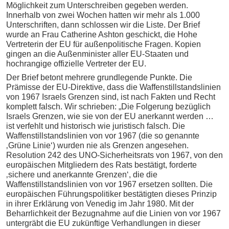
Möglichkeit zum Unterschreiben gegeben werden.
Innerhalb von zwei Wochen hatten wir mehr als 1.000
Unterschriften, dann schlossen wir die Liste. Der Brief
wurde an Frau Catherine Ashton geschickt, die Hohe
Vertreterin der EU für außenpolitische Fragen. Kopien
gingen an die Außenminister aller EU-Staaten und
hochrangige offizielle Vertreter der EU.
Der Brief betont mehrere grundlegende Punkte. Die
Prämisse der EU-Direktive, dass die Waffenstillstandslinien
von 1967 Israels Grenzen sind, ist nach Fakten und Recht
komplett falsch. Wir schrieben: „Die Folgerung bezüglich
Israels Grenzen, wie sie von der EU anerkannt werden …
ist verfehlt und historisch wie juristisch falsch. Die
Waffenstillstandslinien von vor 1967 (die so genannte
‚Grüne Linie‘) wurden nie als Grenzen angesehen.
Resolution 242 des UNO-Sicherheitsrats von 1967, von den
europäischen Mitgliedern des Rats bestätigt, forderte
‚sichere und anerkannte Grenzen‘, die die
Waffenstillstandslinien von vor 1967 ersetzen sollten. Die
europäischen Führungspolitiker bestätigten dieses Prinzip
in ihrer Erklärung von Venedig im Jahr 1980. Mit der
Beharrlichkeit der Bezugnahme auf die Linien von vor 1967
untergräbt die EU zukünftige Verhandlungen in dieser