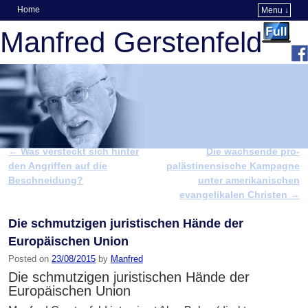
Home
Menu ↓
Skip to primary content
Skip to secondary content
Manfred Gerstenfeld
←
Was versteckt sich hinter
Die wachsende pro-
Post navigation
den Angriffen auf die
palästinensische Kampagne
Beschneidung?
unter amerikanischen
evangelikalen Christen
→
Die schmutzigen juristischen Hände der
Europäischen Union
Posted on
23/08/2015
by
Manfred
Die schmutzigen juristischen Hände der
Europäischen Union