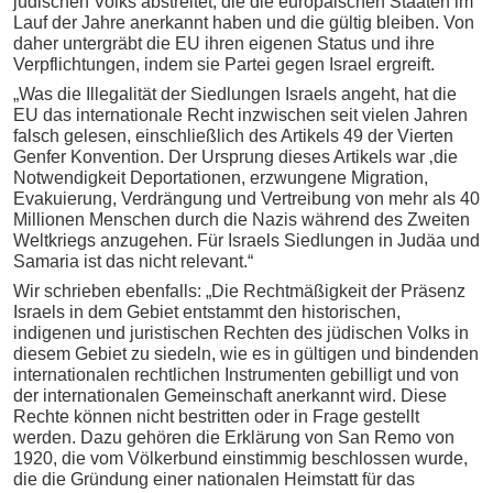
jüdischen Volks abstreitet, die die europäischen Staaten im
Lauf der Jahre anerkannt haben und die gültig bleiben. Von
daher untergräbt die EU ihren eigenen Status und ihre
Verpflichtungen, indem sie Partei gegen Israel ergreift.
„Was die Illegalität der Siedlungen Israels angeht, hat die
EU das internationale Recht inzwischen seit vielen Jahren
falsch gelesen, einschließlich des Artikels 49 der Vierten
Genfer Konvention. Der Ursprung dieses Artikels war ‚die
Notwendigkeit Deportationen, erzwungene Migration,
Evakuierung, Verdrängung und Vertreibung von mehr als 40
Millionen Menschen durch die Nazis während des Zweiten
Weltkriegs anzugehen. Für Israels Siedlungen in Judäa und
Samaria ist das nicht relevant.“
Wir schrieben ebenfalls: „Die Rechtmäßigkeit der Präsenz
Israels in dem Gebiet entstammt den historischen,
indigenen und juristischen Rechten des jüdischen Volks in
diesem Gebiet zu siedeln, wie es in gültigen und bindenden
internationalen rechtlichen Instrumenten gebilligt und von
der internationalen Gemeinschaft anerkannt wird. Diese
Rechte können nicht bestritten oder in Frage gestellt
werden. Dazu gehören die Erklärung von San Remo von
1920, die vom Völkerbund einstimmig beschlossen wurde,
die die Gründung einer nationalen Heimstatt für das