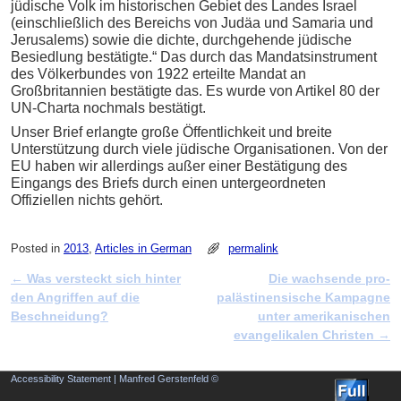
jüdische Volk im historischen Gebiet des Landes Israel
(einschließlich des Bereichs von Judäa und Samaria und
Jerusalems) sowie die dichte, durchgehende jüdische
Besiedlung bestätigte.“ Das durch das Mandatsinstrument
des Völkerbundes von 1922 erteilte Mandat an
Großbritannien bestätigte das. Es wurde von Artikel 80 der
UN-Charta nochmals bestätigt.
Unser Brief erlangte große Öffentlichkeit und breite
Unterstützung durch viele jüdische Organisationen. Von der
EU haben wir allerdings außer einer Bestätigung des
Eingangs des Briefs durch einen untergeordneten
Offiziellen nichts gehört.
Posted in
2013
,
Articles in German
permalink
←
Was versteckt sich hinter
Die wachsende pro-
Post navigation
den Angriffen auf die
palästinensische Kampagne
Beschneidung?
unter amerikanischen
evangelikalen Christen
→
Accessibility Statement
| Manfred Gerstenfeld ©