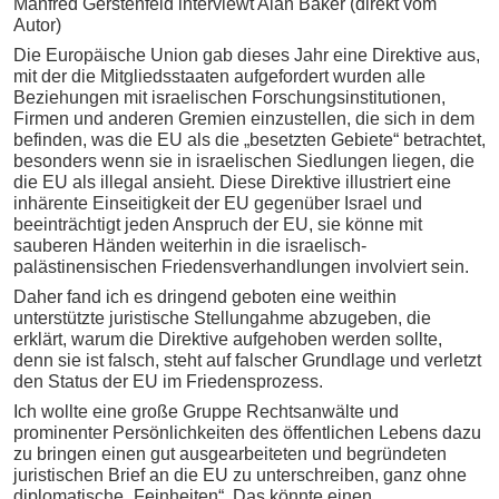
Manfred Gerstenfeld interviewt Alan Baker (direkt vom
Autor)
Die Europäische Union gab dieses Jahr eine Direktive aus,
mit der die Mitgliedsstaaten aufgefordert wurden alle
Beziehungen mit israelischen Forschungsinstitutionen,
Firmen und anderen Gremien einzustellen, die sich in dem
befinden, was die EU als die „besetzten Gebiete“ betrachtet,
besonders wenn sie in israelischen Siedlungen liegen, die
die EU als illegal ansieht. Diese Direktive illustriert eine
inhärente Einseitigkeit der EU gegenüber Israel und
beeinträchtigt jeden Anspruch der EU, sie könne mit
sauberen Händen weiterhin in die israelisch-
palästinensischen Friedensverhandlungen involviert sein.
Daher fand ich es dringend geboten eine weithin
unterstützte juristische Stellungahme abzugeben, die
erklärt, warum die Direktive aufgehoben werden sollte,
denn sie ist falsch, steht auf falscher Grundlage und verletzt
den Status der EU im Friedensprozess.
Ich wollte eine große Gruppe Rechtsanwälte und
prominenter Persönlichkeiten des öffentlichen Lebens dazu
zu bringen einen gut ausgearbeiteten und begründeten
juristischen Brief an die EU zu unterschreiben, ganz ohne
diplomatische „Feinheiten“. Das könnte einen