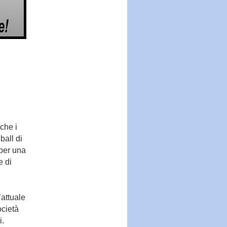
che i
ball di
 per una
e di
’attuale
ocietà
i.