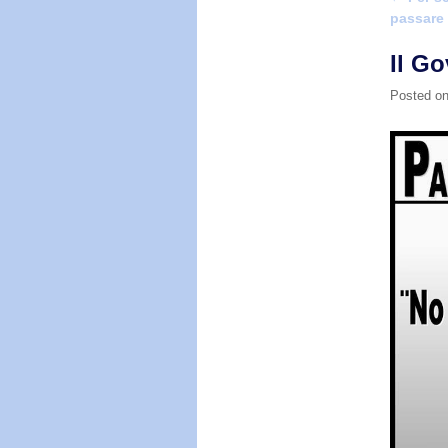
passare
Il Go
Posted o