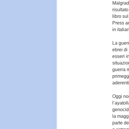
Malgrado
risultat
libro su
Press an
in italia
La guerr
ebrei di
esseri in
situazi
guerra m
primeggia
aderenti
Oggi non
l’ayatol
genocida
la maggi
parte de