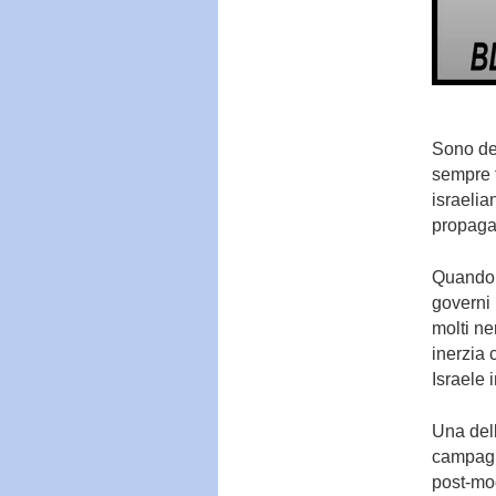
Sono de
sempre f
israelia
propagan
Quando s
governi 
molti ne
inerzia 
Israele i
Una dell
campagn
post-mod