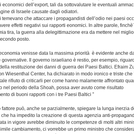
 economici dell’export, tali da sottovalutare le eventuali amma
gine di Israele causate dagli odiatori.
i temevano che attaccare i propagandisti dell’odio nei paesi occ
vere effetti negativi sui rapporti eonomici. In altre parole, finchè
ia tira, la guerra alla delegittimazione era da mettere nel miglio
secondo posto.
’economia venisse data la massima priorità è evidente anche da
e governative. Il governo israeliano è restio, per esempio, riguar
 della restituzione dei danni di guerra dei Paesi Baltici. Efraim Zu
n Wiesenthal Center, ha dichiarato in modo ironico e triste che ”
tale rifiuto di criticarli per come hanno malamente affrontato qua
 nel periodo della Shoah, possa aver avuto come risultato
mento di buoni rapporti con i tre Paesi Baltici ”
 fattore può, anche se parzialmente, spiegare la lunga inerzia d
 che ha impedito la creazione di questa agenzia anti-propagan
ata in vigore avrebbe diminuito le competenze di molti altri minis
simile cambiamento, ci vorrebbe un primo ministro che consider