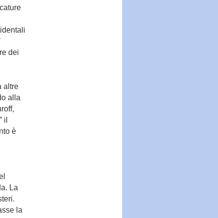
ccature
identali
¨
re dei
 altre
do alla
roff,
 il
nto è
el
da. La
teri.
asse la