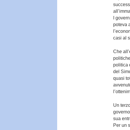
successi
all’imma
I govern
poteva a
l’econom
casi al 
Che all
politich
politica
del Simo
quasi to
avvenuto
l’otteni
Un terzo
governo
sua entr
Per un 