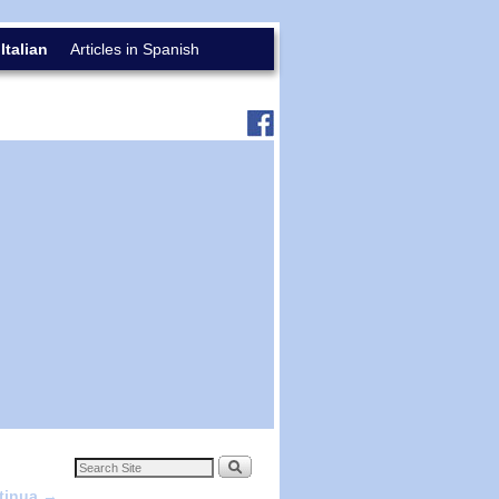
 Italian
Articles in Spanish
ntinua
→