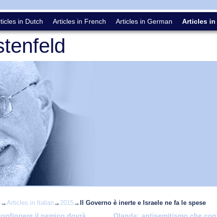
ticles in Dutch
Articles in French
Articles in German
Articles in
tenfeld
e
→
Articles in Italian
→
2015
→
Il Governo è inerte e Israele ne fa le spese
onfiggere il nemico dovrà
Olanda: antisemitismo che co
vigation