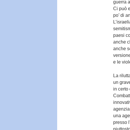
guerra a
Ci può e
po’ di a
L’israel
semitism
paesi co
anche ch
anche se
versione
e le vio
La rilut
un grave
in certo
Combatte
innovati
agenzia 
una agen
presso 
piuttost