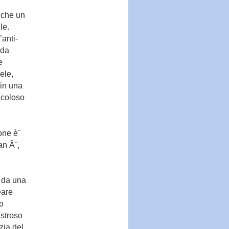
e che un
le.
’anti-
 da
e
ele,
 in una
ricoloso
one è¨
an Ã¨,
o da una
eare
o
stroso
zia del