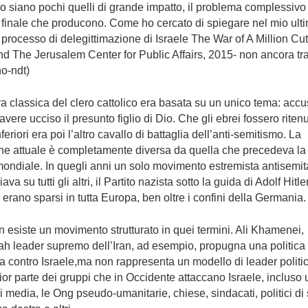
 siano pochi quelli di grande impatto, il problema complessivo 
o finale che producono. Come ho cercato di spiegare nel mio ult
l processo di delegittimazione di Israele The War of A Million C
d The Jerusalem Center for Public Affairs, 2015- non ancora tr
no-ndt)
a classica del clero cattolico era basata su un unico tema: accu
 avere ucciso il presunto figlio di Dio. Che gli ebrei fossero ritenu
feriori era poi l’altro cavallo di battaglia dell’anti-semitismo. La
one attuale è completamente diversa da quella che precedeva la
ondiale. In quegli anni un solo movimento estremista antisemit
va su tutti gli altri, il Partito nazista sotto la guida di Adolf Hitler
 erano sparsi in tutta Europa, ben oltre i confini della Germania.
 esiste un movimento strutturato in quei termini. Ali Khamenei,
lah leader supremo dell’Iran, ad esempio, propugna una politica
 contro Israele,ma non rappresenta un modello di leader politi
or parte dei gruppi che in Occidente attaccano Israele, incluso
i media, le Ong pseudo-umanitarie, chiese, sindacati, politici di 