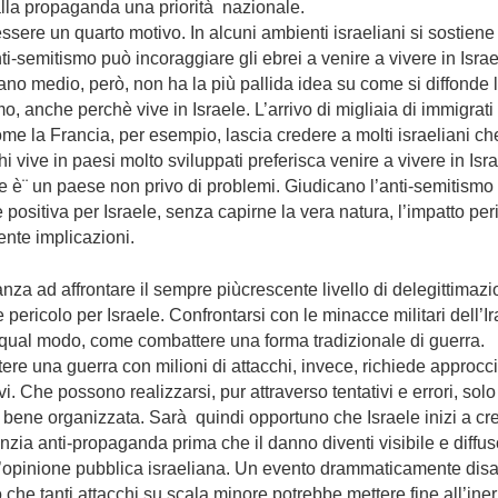
lla propaganda una priorità nazionale.
ssere un quarto motivo. In alcuni ambienti israeliani si sostien
nti-semitismo può incoraggiare gli ebrei a venire a vivere in Israe
iano medio, però, non ha la più pallida idea su come si diffonde l
o, anche perchè vive in Israele. L’arrivo di migliaia di immigrati
me la Francia, per esempio, lascia credere a molti israeliani ch
i vive in paesi molto sviluppati preferisca venire a vivere in Isra
 è¨ un paese non privo di problemi. Giudicano l’anti-semitismo
 positiva per Israele, senza capirne la vera natura, l’impatto pe
lente implicazioni.
tanza ad affrontare il sempre piùcrescente livello di delegittimazi
 pericolo per Israele. Confrontarsi con le minacce militari dell’Ir
 qual modo, come combattere una forma tradizionale di guerra.
re una guerra con milioni di attacchi, invece, richiede approcci
vi. Che possono realizzarsi, pur attraverso tentativi e errori, sol
bene organizzata. Sarà quindi opportuno che Israele inizi a cr
zia anti-propaganda prima che il danno diventi visibile e diffus
l’opinione pubblica israeliana. Un evento drammaticamente disa
o che tanti attacchi su scala minore potrebbe mettere fine all’iner