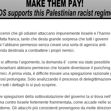
cenni che gli odiatori attaccano impunemente Israele e l’hanno
atta franca, tanto che desta grande sorpresa che tutti i governi
ni l’abbiano permesso senza creare una sorta di agenzia anti-
da destinata a combattere i propri nemici.
i affronta l’argomento, la domanda è¨ come sia stato possibile 
israeliani abbiano permesso che Israele diventasse il punching 
mici. A prima vista, è difficile trovare una spiegazione razionale
così prolungata. Solo analizzando il processo di delegittimazion
n tutti i dettagli lo si può scoprire.
e spiegazioni della sottovalutazione del governo la si trova nell
a contro Israele fortemente frammentata, come accade nelle s
erne. Gli attacchi più consistenti provengono da molte direzion