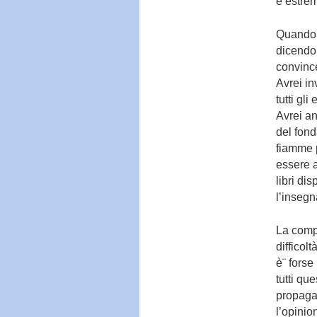
e estrem
Quando s
dicendo 
convince
Avrei in
tutti gl
Avrei an
del fond
fiamme p
essere at
libri di
l’insegn
La compl
difficol
è¨ forse
tutti qu
propaga
l’opinio