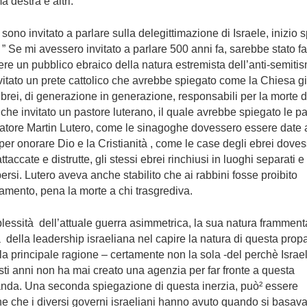
a destra e altri.
ono invitato a parlare sulla delegittimazione di Israele, inizio 
” Se mi avessero invitato a parlare 500 anni fa, sarebbe stato fa
re un pubblico ebraico della natura estremista dell’anti-semiti
vitato un prete cattolico che avrebbe spiegato come la Chiesa g
i ebrei, di generazione in generazione, responsabili per la morte 
che invitato un pastore luterano, il quale avrebbe spiegato le p
atore Martin Lutero, come le sinagoghe dovessero essere date 
er onorare Dio e la Cristianità , come le case degli ebrei dove
taccate e distrutte, gli stessi ebrei rinchiusi in luoghi separati e 
spersi. Lutero aveva anche stabilito che ai rabbini fosse proibito
amento, pena la morte a chi trasgrediva.
essità dell’attuale guerra asimmetrica, la sua natura frammenta
tà della leadership israeliana nel capire la natura di questa pro
 la principale ragione – certamente non la sola -del perchè Israel
esti anni non ha mai creato una agenzia per far fronte a questa
nda. Una seconda spiegazione di questa inerzia, può² essere
ne che i diversi governi israeliani hanno avuto quando si basav