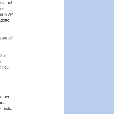
sta nel
imo
uts( RVP
adotto
sare gli
ti
 2a
a
, i cui
co per
 una
sinistra