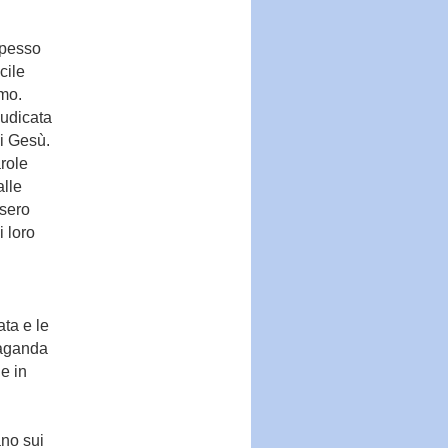
spesso
cile
smo.
iudicata
di Gesù.
arole
alle
ssero
i loro
ta e le
paganda
e in
ano sui