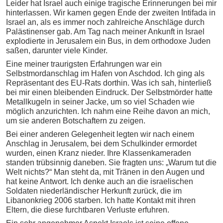
Leider hat Israel auch einige tragische Erinnerungen bei mir
hinterlassen. Wir kamen gegen Ende der zweiten Intifada in
Israel an, als es immer noch zahlreiche Anschläge durch
Palästinenser gab. Am Tag nach meiner Ankunft in Israel
explodierte in Jerusalem ein Bus, in dem orthodoxe Juden
saßen, darunter viele Kinder.
Eine meiner traurigsten Erfahrungen war ein
Selbstmordanschlag im Hafen von Aschdod. Ich ging als
Repräsentant des EU-Rats dorthin. Was ich sah, hinterließ
bei mir einen bleibenden Eindruck. Der Selbstmörder hatte
Metallkugeln in seiner Jacke, um so viel Schaden wie
möglich anzurichten. Ich nahm eine Reihe davon an mich,
um sie anderen Botschaftern zu zeigen.
Bei einer anderen Gelegenheit legten wir nach einem
Anschlag in Jerusalem, bei dem Schulkinder ermordet
wurden, einen Kranz nieder. Ihre Klassenkameraden
standen trübsinnig daneben. Sie fragten uns: „Warum tut die
Welt nichts?“ Man steht da, mit Tränen in den Augen und
hat keine Antwort. Ich denke auch an die israelischen
Soldaten niederländischer Herkunft zurück, die im
Libanonkrieg 2006 starben. Ich hatte Kontakt mit ihren
Eltern, die diese furchtbaren Verluste erfuhren.