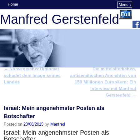
Home
Menu ↓
Skip to primary content
Skip to secondary content
Manfred Gerstenfeld
←
Norwegischer Diplomat
Die mittelalterlichen,
Post navigation
schadet dem Image seines
antisemitischen Ansichten von
Landes
150 Millionen Europäern: Ein
Interview mit Manfred
Gerstenfeld
→
Israel: Mein angenehmster Posten als
Botschafter
Posted on
23/08/2015
by
Manfred
Israel: Mein angenehmster Posten als
Botschafter