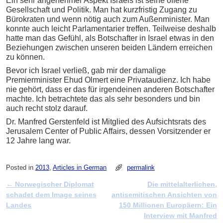
Ein sehr angenehmer Aspekt Israels ist seine offene
Gesellschaft und Politik. Man hat kurzfristig Zugang zu
Bürokraten und wenn nötig auch zum Außenminister. Man
konnte auch leicht Parlamentarier treffen. Teilweise deshalb
hatte man das Gefühl, als Botschafter in Israel etwas in den
Beziehungen zwischen unseren beiden Ländern erreichen
zu können.
Bevor ich Israel verließ, gab mir der damalige
Premierminister Ehud Olmert eine Privataudienz. Ich habe
nie gehört, dass er das für irgendeinen anderen Botschafter
machte. Ich betrachtete das als sehr besonders und bin
auch recht stolz darauf.
Dr. Manfred Gerstenfeld ist Mitglied des Aufsichtsrats des
Jerusalem Center of Public Affairs, dessen Vorsitzender er
12 Jahre lang war.
Posted in
2013
,
Articles in German
permalink
←
Norwegischer Diplomat
Die mittelalterlichen,
Post navigation
schadet dem Image seines
antisemitischen Ansichten von
Landes
150 Millionen Europäern: Ein
Interview mit Manfred