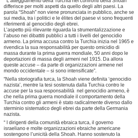
“ L’atteggiamento della Turchia nei confronti della Shoah
differisce per molti aspetti da quello degli altri paesi. La
parola “Shoah” non viene pronunciata in pubblico, anche se
sui media, tra i politici e le élites del paese vi sono frequenti
riferimenti al genocidio degli ebrei.
L’aspetto più rilevante riguarda la strumentalizzazione e
l’abuso nei dibattiti pubblici a tutti i livelli del genocidio
armeno. La prima accusa contro la Turchia inizia nel 1965 e
rivendica la sua responsabilità per questo omicidio di
massa durante la prima guerra mondiale, 50 anni dopo le
deportazioni di massa degli armeni nel 1915. Da allora
queste accuse – da parte di organizzazioni armene nel
mondo occidentale – si sono intensificate”.
“Nella storiografia turca, la Shoah viene definita ‘genocidio
nazista’, mentre la tesi sostenuta dalla Turchia contro le
accuse per la sua responsabilità nel genocidio armeno, è
che nella prima guerra mondiale il comportamento della
Turchia contro gli armeni è stato radicalmente diverso dallo
sterminio sistematico degli ebrei da parte della Germania
nazista.
“ I dirigenti della comunità ebraica turca, il governo
israeliano e molte organizzazioni ebraiche americane
sostengono l’unicità della Shoah. Hanno sostenuto la