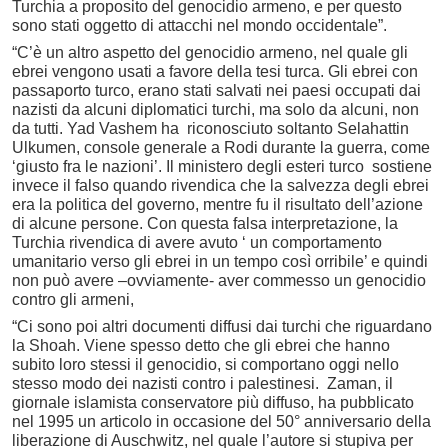
Turchia a proposito del genocidio armeno, e per questo
sono stati oggetto di attacchi nel mondo occidentale”.
“C’è un altro aspetto del genocidio armeno, nel quale gli
ebrei vengono usati a favore della tesi turca. Gli ebrei con
passaporto turco, erano stati salvati nei paesi occupati dai
nazisti da alcuni diplomatici turchi, ma solo da alcuni, non
da tutti. Yad Vashem ha riconosciuto soltanto Selahattin
Ulkumen, console generale a Rodi durante la guerra, come
‘giusto fra le nazioni’. Il ministero degli esteri turco sostiene
invece il falso quando rivendica che la salvezza degli ebrei
era la politica del governo, mentre fu il risultato dell’azione
di alcune persone. Con questa falsa interpretazione, la
Turchia rivendica di avere avuto ‘ un comportamento
umanitario verso gli ebrei in un tempo così orribile’ e quindi
non può avere –ovviamente- aver commesso un genocidio
contro gli armeni,
“Ci sono poi altri documenti diffusi dai turchi che riguardano
la Shoah. Viene spesso detto che gli ebrei che hanno
subito loro stessi il genocidio, si comportano oggi nello
stesso modo dei nazisti contro i palestinesi. Zaman, il
giornale islamista conservatore più diffuso, ha pubblicato
nel 1995 un articolo in occasione del 50° anniversario della
liberazione di Auschwitz, nel quale l’autore si stupiva per