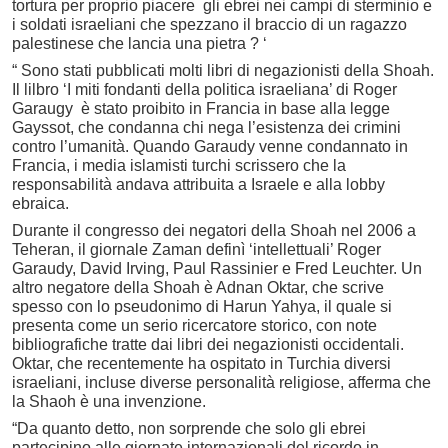
tortura per proprio piacere gli ebrei nei campi di sterminio e
i soldati israeliani che spezzano il braccio di un ragazzo
palestinese che lancia una pietra ? ‘
“ Sono stati pubblicati molti libri di negazionisti della Shoah.
Il lilbro ‘I miti fondanti della politica israeliana’ di Roger
Garaugy è stato proibito in Francia in base alla legge
Gayssot, che condanna chi nega l’esistenza dei crimini
contro l’umanità. Quando Garaudy venne condannato in
Francia, i media islamisti turchi scrissero che la
responsabilità andava attribuita a Israele e alla lobby
ebraica.
Durante il congresso dei negatori della Shoah nel 2006 a
Teheran, il giornale Zaman definì ‘intellettuali’ Roger
Garaudy, David Irving, Paul Rassinier e Fred Leuchter. Un
altro negatore della Shoah è Adnan Oktar, che scrive
spesso con lo pseudonimo di Harun Yahya, il quale si
presenta come un serio ricercatore storico, con note
bibliografiche tratte dai libri dei negazionisti occidentali.
Oktar, che recentemente ha ospitato in Turchia diversi
israeliani, incluse diverse personalità religiose, afferma che
la Shaoh è una invenzione.
“Da quanto detto, non sorprende che solo gli ebrei
partecipino alle giornate internazionali del ricordo in