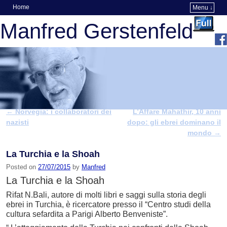
Home
Menu ↓
Skip to primary content
Skip to secondary content
Manfred Gerstenfeld
←
Norvegia: i collaboratori dei
L’Affare Mahathir, 10 anni
Post navigation
nazisti
dopo: gli ebrei dominano il
mondo
→
La Turchia e la Shoah
Posted on
27/07/2015
by
Manfred
La Turchia e la Shoah
Rifat N.Bali, autore di molti libri e saggi sulla storia degli
ebrei in Turchia, è ricercatore presso il “Centro studi della
cultura sefardita a Parigi Alberto Benveniste”.