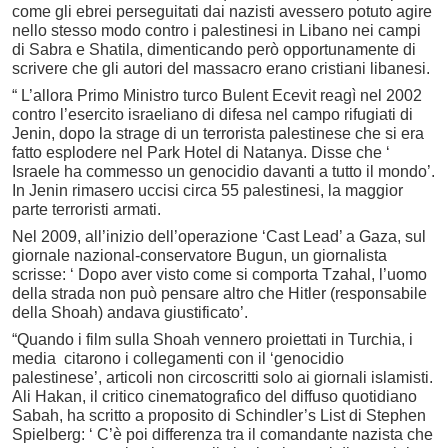
come gli ebrei perseguitati dai nazisti avessero potuto agire
nello stesso modo contro i palestinesi in Libano nei campi
di Sabra e Shatila, dimenticando però opportunamente di
scrivere che gli autori del massacro erano cristiani libanesi.
“ L’allora Primo Ministro turco Bulent Ecevit reagì nel 2002
contro l’esercito israeliano di difesa nel campo rifugiati di
Jenin, dopo la strage di un terrorista palestinese che si era
fatto esplodere nel Park Hotel di Natanya. Disse che ‘
Israele ha commesso un genocidio davanti a tutto il mondo’.
In Jenin rimasero uccisi circa 55 palestinesi, la maggior
parte terroristi armati.
Nel 2009, all’inizio dell’operazione ‘Cast Lead’ a Gaza, sul
giornale nazional-conservatore Bugun, un giornalista
scrisse: ‘ Dopo aver visto come si comporta Tzahal, l’uomo
della strada non può pensare altro che Hitler (responsabile
della Shoah) andava giustificato’.
“Quando i film sulla Shoah vennero proiettati in Turchia, i
media citarono i collegamenti con il ‘genocidio
palestinese’, articoli non circoscritti solo ai giornali islamisti.
Ali Hakan, il critico cinematografico del diffuso quotidiano
Sabah, ha scritto a proposito di Schindler’s List di Stephen
Spielberg: ‘ C’è poi differenza tra il comandante nazista che