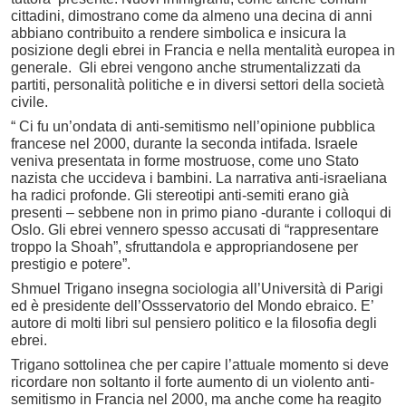
cittadini, dimostrano come da almeno una decina di anni
abbiano contribuito a rendere simbolica e insicura la
posizione degli ebrei in Francia e nella mentalità europea in
generale. Gli ebrei vengono anche strumentalizzati da
partiti, personalità politiche e in diversi settori della società
civile.
“ Ci fu un’ondata di anti-semitismo nell’opinione pubblica
francese nel 2000, durante la seconda intifada. Israele
veniva presentata in forme mostruose, come uno Stato
nazista che uccideva i bambini. La narrativa anti-israeliana
ha radici profonde. Gli stereotipi anti-semiti erano già
presenti – sebbene non in primo piano -durante i colloqui di
Oslo. Gli ebrei vennero spesso accusati di “rappresentare
troppo la Shoah”, sfruttandola e appropriandosene per
prestigio e potere”.
Shmuel Trigano insegna sociologia all’Università di Parigi
ed è presidente dell’Ossservatorio del Mondo ebraico. E’
autore di molti libri sul pensiero politico e la filosofia degli
ebrei.
Trigano sottolinea che per capire l’attuale momento si deve
ricordare non soltanto il forte aumento di un violento anti-
semitismo in Francia nel 2000, ma anche come ha reagito