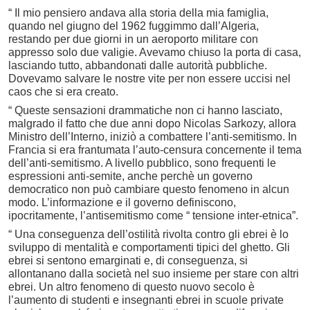
“ Il mio pensiero andava alla storia della mia famiglia,
quando nel giugno del 1962 fuggimmo dall’Algeria,
restando per due giorni in un aeroporto militare con
appresso solo due valigie. Avevamo chiuso la porta di casa,
lasciando tutto, abbandonati dalle autorità pubbliche.
Dovevamo salvare le nostre vite per non essere uccisi nel
caos che si era creato.
“ Queste sensazioni drammatiche non ci hanno lasciato,
malgrado il fatto che due anni dopo Nicolas Sarkozy, allora
Ministro dell’Interno, iniziò a combattere l’anti-semitismo. In
Francia si era frantumata l’auto-censura concernente il tema
dell’anti-semitismo. A livello pubblico, sono frequenti le
espressioni anti-semite, anche perchè un governo
democratico non può cambiare questo fenomeno in alcun
modo. L’informazione e il governo definiscono,
ipocritamente, l’antisemitismo come “ tensione inter-etnica”.
“ Una conseguenza dell’ostilità rivolta contro gli ebrei è lo
sviluppo di mentalità e comportamenti tipici del ghetto. Gli
ebrei si sentono emarginati e, di conseguenza, si
allontanano dalla società nel suo insieme per stare con altri
ebrei. Un altro fenomeno di questo nuovo secolo è
l’aumento di studenti e insegnanti ebrei in scuole private