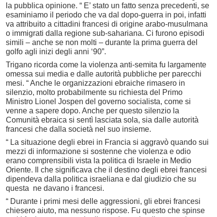
la pubblica opinione. “ E’ stato un fatto senza precedenti, se
esaminiamo il periodo che va dal dopo-guerra in poi, infatti
va attribuito a cittadini francesi di origine arabo-musulmana
o immigrati dalla regione sub-sahariana. Ci furono episodi
simili – anche se non molti – durante la prima guerra del
golfo agli inizi degli anni ‘90”.
Trigano ricorda come la violenza anti-semita fu largamente
omessa sui media e dalle autorità pubbliche per parecchi
mesi. “ Anche le organizzazioni ebraiche rimasero in
silenzio, molto probabilmente su richiesta del Primo
Ministro Lionel Jospen del governo socialista, come si
venne a sapere dopo. Anche per questo silenzio la
Comunità ebraica si sentì lasciata sola, sia dalle autorità
francesi che dalla società nel suo insieme.
“ La situazione degli ebrei in Francia si aggravò quando sui
mezzi di informazione si sostenne che violenza e odio
erano comprensibili vista la politica di Israele in Medio
Oriente. Il che significava che il destino degli ebrei francesi
dipendeva dalla politica israeliana e dal giudizio che su
questa ne davano i francesi.
“ Durante i primi mesi delle aggressioni, gli ebrei francesi
chiesero aiuto, ma nessuno rispose. Fu questo che spinse