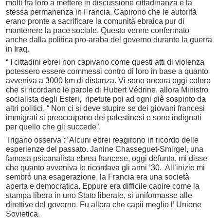
molti fra loro a mettere in discussione cittadinanza e la
stessa permanenza in Francia. Capirono che le autorità
erano pronte a sacrificare la comunità ebraica pur di
mantenere la pace sociale. Questo venne confermato
anche dalla politica pro-araba del governo durante la guerra
in Iraq.
“ I cittadini ebrei non capivano come questi atti di violenza
potessero essere commessi contro di loro in base a quanto
avveniva a 3000 km di distanza. Vi sono ancora oggi coloro
che si ricordano le parole di Hubert Védrine, allora Ministro
socialista degli Esteri, ripetute poi ad ogni piè sospinto da
altri politici, “ Non ci si deve stupire se dei giovani francesi
immigrati si preoccupano dei palestinesi e sono indignati
per quello che gli succede”.
Trigano osserva :” Alcuni ebrei reagirono in ricordo delle
esperienze del passato. Janine Chasseguet-Smirgel, una
famosa psicanalista ebrea francese, oggi defunta, mi disse
che quanto avveniva le ricordava gli anni ’30. All’inizio mi
sembrò una esagerazione, la Francia era una società
aperta e democratica. Eppure era difficile capire come la
stampa libera in uno Stato liberale, si uniformasse alle
direttive del governo. Fu allora che capii meglio l’ Unione
Sovietica.