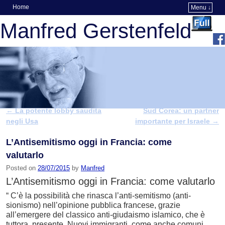
Home
Menu ↓
Skip to primary content
Skip to secondary content
Manfred Gerstenfeld
←
La potente lobby saudita
Sud Corea: un partner
Post navigation
negli Usa
importante per Israele
→
L’Antisemitismo oggi in Francia: come
valutarlo
Posted on
28/07/2015
by
Manfred
L’Antisemitismo oggi in Francia: come valutarlo
“ C’è la possibilità che rinasca l’anti-semitismo (anti-
sionismo) nell’opinione pubblica francese, grazie
all’emergere del classico anti-giudaismo islamico, che è
tuttora presente. Nuovi immigranti, come anche comuni