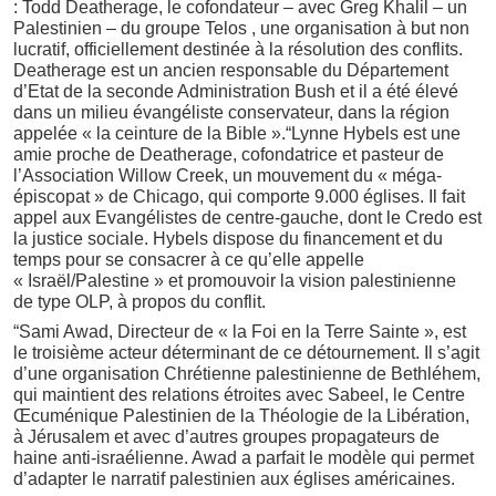
: Todd Deatherage, le cofondateur – avec Greg Khalil – un
Palestinien – du groupe Telos , une organisation à but non
lucratif, officiellement destinée à la résolution des conflits.
Deatherage est un ancien responsable du Département
d’Etat de la seconde Administration Bush et il a été élevé
dans un milieu évangéliste conservateur, dans la région
appelée « la ceinture de la Bible ».“Lynne Hybels est une
amie proche de Deatherage, cofondatrice et pasteur de
l’Association Willow Creek, un mouvement du « méga-
épiscopat » de Chicago, qui comporte 9.000 églises. Il fait
appel aux Evangélistes de centre-gauche, dont le Credo est
la justice sociale. Hybels dispose du financement et du
temps pour se consacrer à ce qu’elle appelle
« Israël/Palestine » et promouvoir la vision palestinienne
de type OLP, à propos du conflit.
“Sami Awad, Directeur de « la Foi en la Terre Sainte », est
le troisième acteur déterminant de ce détournement. Il s’agit
d’une organisation Chrétienne palestinienne de Bethléhem,
qui maintient des relations étroites avec Sabeel, le Centre
Œcuménique Palestinien de la Théologie de la Libération,
à Jérusalem et avec d’autres groupes propagateurs de
haine anti-israélienne. Awad a parfait le modèle qui permet
d’adapter le narratif palestinien aux églises américaines.