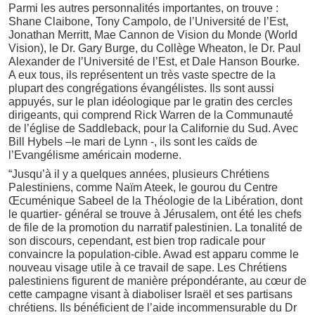
Parmi les autres personnalités importantes, on trouve :
Shane Claibone, Tony Campolo, de l’Université de l’Est,
Jonathan Merritt, Mae Cannon de Vision du Monde (World
Vision), le Dr. Gary Burge, du Collège Wheaton, le Dr. Paul
Alexander de l’Université de l’Est, et Dale Hanson Bourke.
A eux tous, ils représentent un très vaste spectre de la
plupart des congrégations évangélistes. Ils sont aussi
appuyés, sur le plan idéologique par le gratin des cercles
dirigeants, qui comprend Rick Warren de la Communauté
de l’église de Saddleback, pour la Californie du Sud. Avec
Bill Hybels –le mari de Lynn -, ils sont les caïds de
l’Evangélisme américain moderne.
“Jusqu’à il y a quelques années, plusieurs Chrétiens
Palestiniens, comme Naïm Ateek, le gourou du Centre
Œcuménique Sabeel de la Théologie de la Libération, dont
le quartier- général se trouve à Jérusalem, ont été les chefs
de file de la promotion du narratif palestinien. La tonalité de
son discours, cependant, est bien trop radicale pour
convaincre la population-cible. Awad est apparu comme le
nouveau visage utile à ce travail de sape. Les Chrétiens
palestiniens figurent de manière prépondérante, au cœur de
cette campagne visant à diaboliser Israël et ses partisans
chrétiens. Ils bénéficient de l’aide incommensurable du Dr