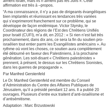
aiment Israël, mais ils n’aiment pas les Juifs ». Cette
affirmation est très à –propos.
“A ma connaissance, il n’y a pas de dirigeants évangéliques
bien implantés et réunissant es tendances très variées
qui s’exprimeront franchement sur ce problème, qui se
développe de façon endémique. Victor Styrsky, le
Coordinateur des régions de l’Est des Chrétiens Unifiés
pour Israël (CUFI), m’a dit, en 2012 : « Si rien n’est fait très
prochainement, dans dix ans, ce sera la fin du soutien pro-
israélien tout entier parmi les Evangélistes américains ». Au
rythme où vont les choses, ce soutien aura complètement
été détourné en faveur des Palestiniens, à la prochaine
génération. Les soit-disant « Chrétiens palestinistes »
prennent, à présent, le dessus sur les Chrétiens Sionistes,
dans les guerres de propagande ».
Par Manfred Gerstenfeld
Le Dr. Manfred Gerstenfeld est membre du Conseil
d’Administration du Centre des Affaires Publiques de
Jérusalem, qu’il a présidé pendant 12 ans. Il a publié 20
ouvrages. Plusieurs d’entre eux traitent d’anti-israélisme et
d’antisémitisme.
Adaptation : Marc Brzustowski