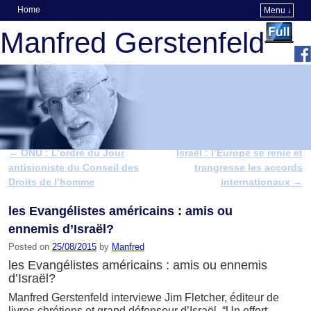
Home
Menu ↓
Skip to primary content
Skip to secondary content
Manfred Gerstenfeld
←
ONU : L’ordre du Jour
Israël : l’Europe se renie et
Post navigation
antisioniste du Conseil des
trangresse les accords
Droits de l’homme
internationaux
→
les Evangélistes américains : amis ou
ennemis d’Israël?
Posted on
25/08/2015
by
Manfred
les Evangélistes américains : amis ou ennemis
d’Israël?
Manfred Gerstenfeld interviewe Jim Fletcher, éditeur de
livres chrétiens et grand défenseur d’Israël. “Un effort