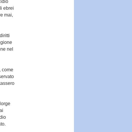
idio
li ebrei
re mai,
iritti
igione
one nel
o, come
servato
tassero
 Norge
ai
dio
to.