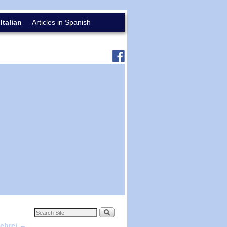
 Italian
Articles in Spanish
 ebrei
→