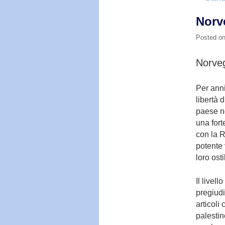
Norve
Posted o
Norveg
Per anni
libertà 
paese n
una for
con la R
potente 
loro osti
Il livell
pregiudi
articoli
palestin