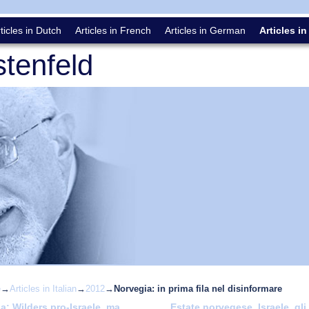
ticles in Dutch
Articles in French
Articles in German
Articles in
tenfeld
e
→
Articles in Italian
→
2012
→
Norvegia: in prima fila nel disinformare
: Wilders pro-Israele, ma..
Estate norvegese, Israele, gli
vigation