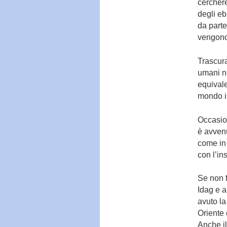
cerchere
degli eb
da parte
vengono 
Trascura
umani n
equivale
mondo i
Occasion
è avvenu
come in 
con l’in
Se non f
Idag e 
avuto la
Oriente 
Anche il