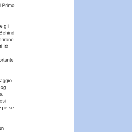
l Primo
e gli
, Behind
prirono
ilità
ortante
taggio
log
ia
gesi
e perse
on