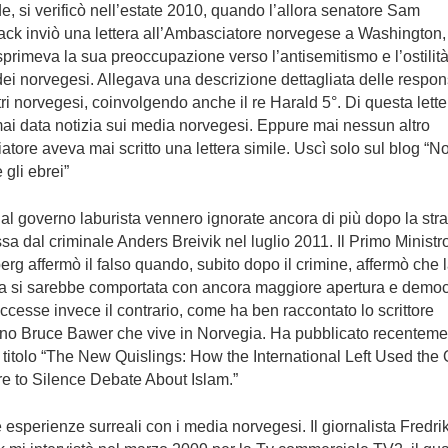
e, si verificò nell’estate 2010, quando l’allora senatore Sam
ck inviò una lettera all’Ambasciatore norvegese a Washington,
primeva la sua preoccupazione verso l’antisemitismo e l’ostilità
dei norvegesi. Allegava una descrizione dettagliata delle respon
tri norvegesi, coinvolgendo anche il re Harald 5°. Di questa lett
ai data notizia sui media norvegesi. Eppure mai nessun altro
tore aveva mai scritto una lettera simile. Uscì solo sul blog “N
 gli ebrei”
 al governo laburista vennero ignorate ancora di più dopo la str
 dal criminale Anders Breivik nel luglio 2011. Il Primo Ministr
erg affermò il falso quando, subito dopo il crimine, affermò che 
a si sarebbe comportata con ancora maggiore apertura e democ
uccesse invece il contrario, come ha ben raccontato lo scrittore
no Bruce Bawer che vive in Norvegia. Ha pubblicato recenteme
l titolo “The New Quislings: How the International Left Used the
e to Silence Debate About Islam.”
 esperienze surreali con i media norvegesi. Il giornalista Fredri