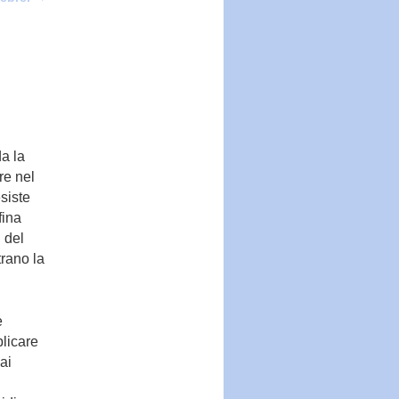
da la
re nel
siste
fina
 del
trano la
e
blicare
ai