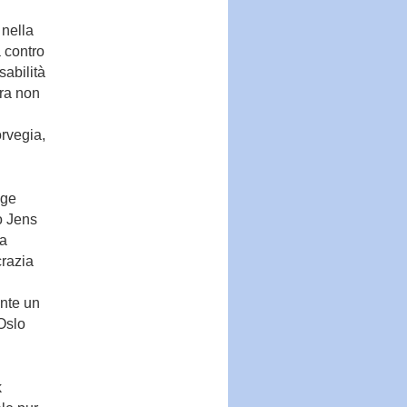
 nella
 contro
sabilità
era non
orvegia,
age
o Jens
la
razia
nte un
 Oslo
k