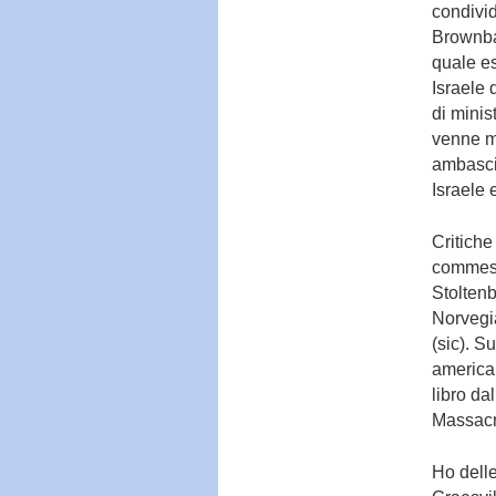
condivid
Brownba
quale es
Israele 
di minis
venne m
ambascia
Israele e
Critiche
commessa
Stoltenb
Norvegi
(sic). S
america
libro da
Massacr
Ho delle