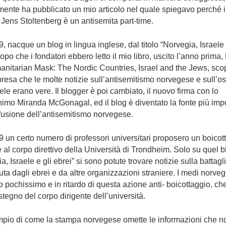
ente ha pubblicato un mio articolo nel quale spiegavo perché i
 Jens Stoltenberg è un antisemita part-time.
, nacque un blog in lingua inglese, dal titolo “Norvegia, Israele 
dopo che i fondatori ebbero letto il mio libro, uscito l’anno prima
anitarian Mask: The Nordic Countries, Israel and the Jews, sco
resa che le molte notizie sull’antisemitismo norvegese e sull’ost
aele erano vere. Il blogger è poi cambiato, il nuovo firma con lo
imo Miranda McGonagal, ed il blog è diventato la fonte più imp
ffusione dell’antisemitismo norvegese.
 un certo numero di professori universitari proposero un boicot
e al corpo direttivo della Università di Trondheim. Solo su quel b
a, Israele e gli ebrei” si sono potute trovare notizie sulla battagl
ta dagli ebrei e da altre organizzazioni straniere. I medi norve
o pochissimo e in ritardo di questa azione anti- boicottaggio, ch
ostegno del corpo dirigente dell’università.
pio di come la stampa norvegese omette le informazioni che n