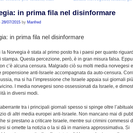
gia: in prima fila nel disinformare
n
28/07/2015
by
Manfred
ia: in prima fila nel disinformare
 la Norvegia è stata al primo posto fra i paesi per quanto riguar
di stampa. Questa percezione, però, è in gran misura falsa. Eppu
on c’è alcuna censura. Malgrado ciò su molti media norvegesi e
te propensione anti-Israele accompagnata da auto-censura. Con
ussia, ma si ha l’impressione che Israele appaia sui giornali più
vicino. I media norvegesi sono ossessionati da Israele, e dimos
lità in diversi modi.
o aberrante tra i principali giornali spesso si spinge oltre l’abitual
zio di altri media europei anti-Israele. Non mancano mai di pub
 che si prestano a criticare Israele, mentre sui crimini commessi d
esi si omette la notizia o la si dà in maniera approssimativa. Si