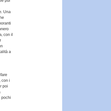
le pur
he. Una
che
noranti
ennero
, con il
r
un
alità a
ifare
, con i
r poi
a
i pochi