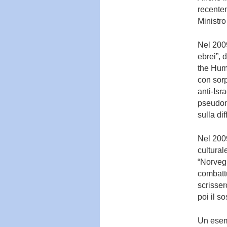
recentem
Ministro
Nel 2009
ebrei”, 
the Hum
con sorp
anti-Isr
pseudon
sulla di
Nel 2009
cultural
“Norvegi
combattu
scrisser
poi il s
Un esem