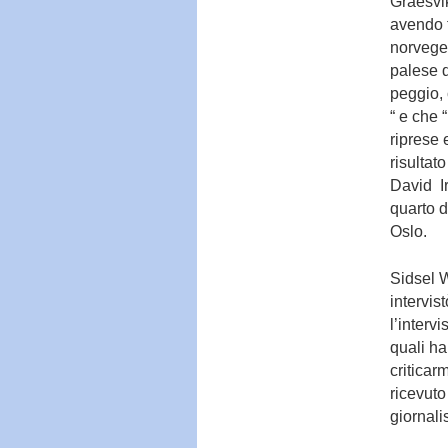
Graesvik
avendo t
norveges
palese d
peggio, 
“ e che 
riprese 
risultat
David Ir
quarto d
Oslo.
Sidsel W
intervis
l’interv
quali ha
criticar
ricevuto
giornali