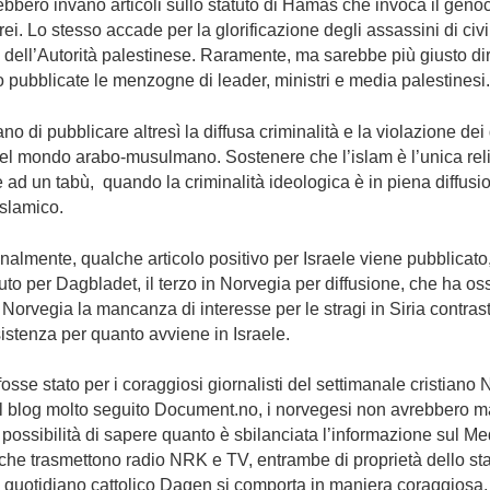
bbero invano articoli sullo statuto di Hamas che invoca il genoc
rei. Lo stesso accade per la glorificazione degli assassini di civi
 dell’Autorità palestinese. Raramente, ma sarebbe più giusto di
pubblicate le menzogne di leader, ministri e media palestinesi.
no di pubblicare altresì la diffusa criminalità e la violazione dei d
el mondo arabo-musulmano. Sostenere che l’islam è l’unica rel
 ad un tabù, quando la criminalità ideologica è in piena diffusi
slamico.
almente, qualche articolo positivo per Israele viene pubblicat
to per Dagbladet, il terzo in Norvegia per diffusione, che ha os
Norvegia la mancanza di interesse per le stragi in Siria contras
sistenza per quanto avviene in Israele.
osse stato per i coraggiosi giornalisti del settimanale cristiano
al blog molto seguito Document.no, i norvegesi non avrebbero m
 possibilità di sapere quanto è sbilanciata l’informazione sul Me
che trasmettono radio NRK e TV, entrambe di proprietà dello sta
 quotidiano cattolico Dagen si comporta in maniera coraggiosa,