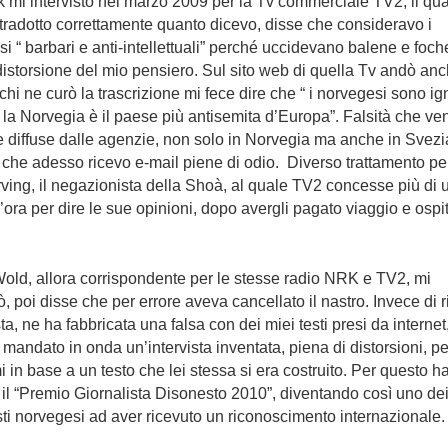
 mi intervistò nel marzo 2009 per la Tv commerciale TV2, il qua
radotto correttamente quanto dicevo, disse che consideravo i
i “ barbari e anti-intellettuali” perché uccidevano balene e foc
istorsione del mio pensiero. Sul sito web di quella Tv andò an
chi ne curò la trascrizione mi fece dire che “ i norvegesi sono ig
“ la Norvegia è il paese più antisemita d’Europa”. Falsità che v
e diffuse dalle agenzie, non solo in Norvegia ma anche in Svezia
o che adesso ricevo e-mail piene di odio. Diverso trattamento pe
ving, il negazionista della Shoà, al quale TV2 concesse più di 
’ora per dire le sue opinioni, dopo avergli pagato viaggio e ospit
old, allora corrispondente per le stesse radio NRK e TV2, mi
tò, poi disse che per errore aveva cancellato il nastro. Invece di r
ista, ne ha fabbricata una falsa con dei miei testi presi da internet
 mandato in onda un’intervista inventata, piena di distorsioni, pe
mi in base a un testo che lei stessa si era costruito. Per questo h
 il “Premio Giornalista Disonesto 2010”, diventando così uno de
sti norvegesi ad aver ricevuto un riconoscimento internazionale.