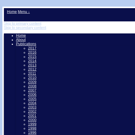
↓
Home
Menu ↓
Skip to primary content
Skip to secondary content
Home
About
Publications
2017
2016
2015
2014
2013
2012
2011
2010
2009
2008
2007
2006
2005
2004
2003
2002
2001
2000
1999
1998
1996