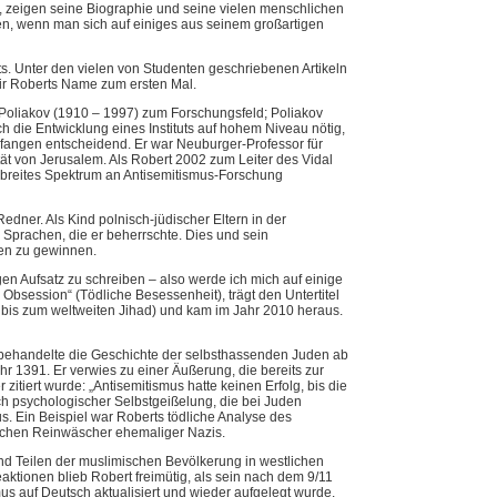
, zeigen seine Biographie und seine vielen menschlichen
hen, wenn man sich auf einiges aus seinem großartigen
ts. Unter den vielen von Studenten geschriebenen Artikeln
ir Roberts Name zum ersten Mal.
Poliakov (1910 – 1997) zum Forschungsfeld; Poliakov
h die Entwicklung eines Instituts auf hohem Niveau nötig,
angen entscheidend. Er war Neuburger-Professor für
t von Jerusalem. Als Robert 2002 zum Leiter des Vidal
n breites Spektrum an Antisemitismus-Forschung
edner. Als Kind polnisch-jüdischer Eltern in der
 Sprachen, die er beherrschte. Dies und sein
ren zu gewinnen.
n Aufsatz zu schreiben – also werde ich mich auf einige
Obsession“ (Tödliche Besessenheit), trägt den Untertitel
ke bis zum weltweiten Jihad) und kam im Jahr 2010 heraus.
 behandelte die Geschichte der selbsthassenden Juden ab
 1391. Er verwies zu einer Äußerung, die bereits zur
itiert wurde: „Antisemitismus hatte keinen Erfolg, bis die
ch psychologischer Selbstgeißelung, die bei Juden
. Ein Beispiel war Roberts tödliche Analyse des
ischen Reinwäscher ehemaliger Nazis.
d Teilen der muslimischen Bevölkerung in westlichen
ktionen blieb Robert freimütig, als sein nach dem 9/11
mus auf Deutsch aktualisiert und wieder aufgelegt wurde.