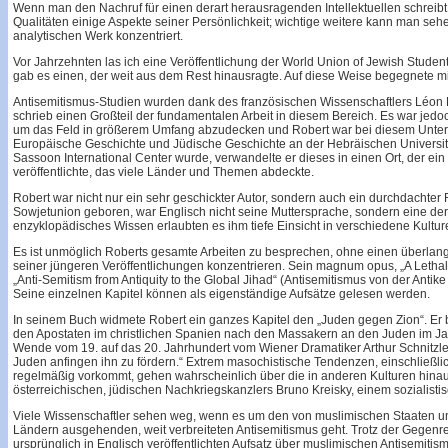
Wenn man den Nachruf für einen derart herausragenden Intellektuellen schreibt
Qualitäten einige Aspekte seiner Persönlichkeit; wichtige weitere kann man se
analytischen Werk konzentriert.
Vor Jahrzehnten las ich eine Veröffentlichung der World Union of Jewish Studen
gab es einen, der weit aus dem Rest hinausragte. Auf diese Weise begegnete m
Antisemitismus-Studien wurden dank des französischen Wissenschaftlers Léon 
schrieb einen Großteil der fundamentalen Arbeit in diesem Bereich. Es war jedoc
um das Feld in größerem Umfang abzudecken und Robert war bei diesem Unterf
Europäische Geschichte und Jüdische Geschichte an der Hebräischen Universitä
Sassoon International Center wurde, verwandelte er dieses in einen Ort, der ei
veröffentlichte, das viele Länder und Themen abdeckte.
Robert war nicht nur ein sehr geschickter Autor, sondern auch ein durchdachter R
Sowjetunion geboren, war Englisch nicht seine Muttersprache, sondern eine der
enzyklopädisches Wissen erlaubten es ihm tiefe Einsicht in verschiedene Kultu
Es ist unmöglich Roberts gesamte Arbeiten zu besprechen, ohne einen überlange
seiner jüngeren Veröffentlichungen konzentrieren. Sein magnum opus, „A Lethal 
„Anti-Semitism from Antiquity to the Global Jihad“ (Antisemitismus von der Anti
Seine einzelnen Kapitel können als eigenständige Aufsätze gelesen werden.
In seinem Buch widmete Robert ein ganzes Kapitel den „Juden gegen Zion“. Er
den Apostaten im christlichen Spanien nach den Massakern an den Juden im Jahr
Wende vom 19. auf das 20. Jahrhundert vom Wiener Dramatiker Arthur Schnitzler z
Juden anfingen ihn zu fördern.“ Extrem masochistische Tendenzen, einschließli
regelmäßig vorkommt, gehen wahrscheinlich über die in anderen Kulturen hinaus
österreichischen, jüdischen Nachkriegskanzlers Bruno Kreisky, einem sozialist
Viele Wissenschaftler sehen weg, wenn es um den von muslimischen Staaten un
Ländern ausgehenden, weit verbreiteten Antisemitismus geht. Trotz der Gegenrea
ursprünglich in Englisch veröffentlichten Aufsatz über muslimischen Antisemitis