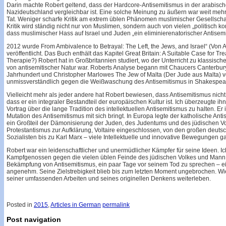
Darin machte Robert geltend, dass der Hardcore-Antisemitismus in der arabisc
Nazideutschland vergleichbar ist. Eine solche Meinung zu äußern war weit mehr
Tat. Weniger scharfe Kritik am extrem üblen Phänomen muslimischer Gesellscha
Kritik wird ständig nicht nur von Muslimen, sondern auch von vielen „politisch k
dass muslimischer Hass auf Israel und Juden „ein eliminierenatorischer Antisem
2012 wurde From Ambivalence to Betrayal: The Left, the Jews, and Israel“ (Von A
veröffentlicht. Das Buch enthält das Kapitel Great Britain: A Suitable Case for T
Therapie?) Robert hat in Großbritannien studiert, wo der Unterricht zu klassische
von antisemitischer Natur war. Roberts Analyse begann mit Chaucers Canterbu
Jahrhundert und Christopher Marlowes The Jew of Malta (Der Jude aus Malta) v
unmissverständlich gegen die Weißwaschung des Antisemitismus in Shakespe
Vielleicht mehr als jeder andere hat Robert bewiesen, dass Antisemitismus nicht
dass er ein integraler Bestandteil der europäischen Kultur ist. Ich überzeugte ih
Vortrag über die lange Tradition des intellektuellen Antisemitismus zu halten. Er
Mutation des Antisemitismus mit sich bringt. In Europa legte der katholische Anti
ein Großteil der Dämonisierung der Juden, des Judentums und des jüdischen Vo
Protestantismus zur Aufklärung, Voltaire eingeschlossen, von den großen deutsc
Sozialisten bis zu Karl Marx – viele Intellektuelle und innovative Bewegungen 
Robert war ein leidenschaftlicher und unermüdlicher Kämpfer für seine Ideen. Ic
Kampfgenossen gegen die vielen üblen Feinde des jüdischen Volkes und Mann 
Bekämpfung von Antisemitismus, ein paar Tage vor seinem Tod zu sprechen – e
angenehm. Seine Zielstrebigkeit blieb bis zum letzten Moment ungebrochen. Wie 
seiner umfassenden Arbeiten und seines originellen Denkens weiterleben.
Posted in
2015
,
Articles in German
permalink
Post navigation