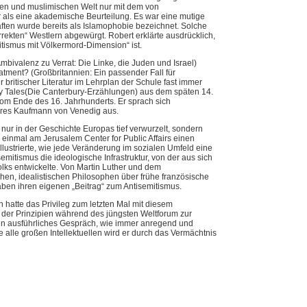
hen und muslimischen Welt nur mit dem von
 als eine akademische Beurteilung. Es war eine mutige
ften wurde bereits als Islamophobie bezeichnet. Solche
orrekten“ Westlern abgewürgt. Robert erklärte ausdrücklich,
itismus mit Völkermord-Dimension“ ist.
mbivalenz zu Verrat: Die Linke, die Juden und Israel)
reatment? (Großbritannien: Ein passender Fall für
r britischer Literatur im Lehrplan der Schule fast immer
ry Tales(Die Canterbury-Erzählungen) aus dem späten 14.
om Ende des 16. Jahrhunderts. Er sprach sich
ares Kaufmann von Venedig aus.
 nur in der Geschichte Europas tief verwurzelt, sondern
n einmal am Jerusalem Center for Public Affairs einen
 illustrierte, wie jede Veränderung im sozialen Umfeld eine
semitismus die ideologische Infrastruktur, von der aus sich
lks entwickelte. Von Martin Luther und dem
hen, idealistischen Philosophen über frühe französische
gaben ihren eigenen „Beitrag“ zum Antisemitismus.
h hatte das Privileg zum letzten Mal mit diesem
der Prinzipien während des jüngsten Weltforum zur
in ausführliches Gespräch, wie immer anregend und
alle großen Intellektuellen wird er durch das Vermächtnis