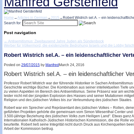
Manfred Gerstenfeld
Home
→
Articles in German
→
2015
→
Robert Wistrich sel.A. – ein leidenschaftlic
Search for:
Post navigation
←
Antisemitismus: Zweitausend Jahre Juden als Sündenbock
Werber für Völkermord, die existenzielle Bedrohung Israels und die Lobby fals
Robert Wistrich sel.A. – ein leidenschaftlicher Ver
Posted on
29/07/2015
by
Manfred
March 24, 2016
Robert Wistrich sel.A. – ein leidenschaftlicher Ve
Professor Robert Wistrich war der führende Historiker in Sachen Antisemitismus 
Geschichte wichtige Bücher. Die Kombination aus seiner intellektuellen Tiefe u
zu vielen Aspekten im Bereich des Antisemitismus. Seine Präsenz war am wichti
leider nicht mit der jüngsten Explosion des Hasses und seiner Mutationen mitgeh
Religion und des jüdischen Volkes bis zur Verleumdung des jüdischen Staates.
Robert war ein Sprecher und Repräsentant des jüdischen Volkes – Rollen, denen
geführten Projekten gehörte die gemeinsam vom Simon Wiesenthal Center und d
3.500-jährige Beziehung des jüdischen Volks zum Heiligen Land“. Etwas ganz A
Internationalen Katholisch-Jüdischen Historischen Kommission, die die Rolle v
beurteilte. Robert ließ seine Integrität nicht durch Druck aus Kirchenquellen beei
Arbeit der Kommission beitrug.