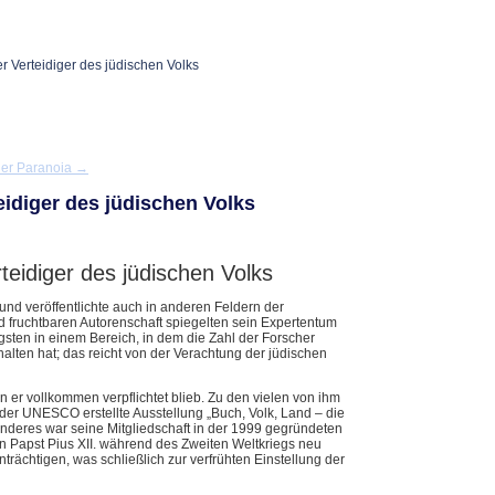
her Verteidiger des jüdischen Volks
cher Paranoia
→
teidiger des jüdischen Volks
rteidiger des jüdischen Volks
und veröffentlichte auch in anderen Feldern der
nd fruchtbaren Autorenschaft spiegelten sein Expertentum
gsten in einem Bereich, in dem die Zahl der Forscher
alten hat; das reicht von der Verachtung der jüdischen
 er vollkommen verpflichtet blieb. Zu den vielen von ihm
er UNESCO erstellte Ausstellung „Buch, Volk, Land – die
nderes war seine Mitgliedschaft in der 1999 gegründeten
on Papst Pius XII. während des Zweiten Weltkriegs neu
nträchtigen, was schließlich zur verfrühten Einstellung der