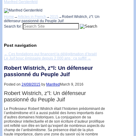
Manfred Gerstenfeld
Home
→
Articles in French
→
2015
→
Robert Wistrich, z”l: Un
défenseur passionné du Peuple Juif
Search for:
Post navigation
←
Ces fondations qui financent la délégitimation d’Israël
Le Juif bouc émissaire depuis 2.000 ans : ça suffit!
→
Robert Wistrich, z”l: Un défenseur
passionné du Peuple Juif
Posted on
24/08/2015
by
Manfred
March 9, 2016
Robert Wistrich, z”l: Un défenseur
passionné du Peuple Juif
Le Professeur Robert Wistrich était l’historien prédominant de
l’antisémitisme et il a aussi publié des livres importants dans
d’autres domaines historiques. La conjugaison de sa
profondeur intellectuelle et de son écriture d’auteur prolifique
ont reflété son être en tant qu’expert de nombreux aspects du
champ de l’antisémitisme. Sa présence était de la plus
haute importance, dans une zone du savoir où le nombre