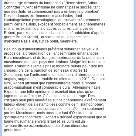
dramaturge viennois du tournant du 19ème siècle, Arthur
Schnitzler : “L’Antisémitisme ne connaît pas le succès, tant
que des Juifs ne commencent pas à en faire la promotion”.
Des tendances extrêmement masochistes, dont
l’autoflagellation psychologique, qui survient fréquemment
parmi certains Juifs, excèdent probablement les phénomènes
similaires existant dans d’autres cultures. L’analyse de
Robert, par exemple, sur le chancelier juif-autrichien d’après-
guerre Bruno Kreiski, un socialiste qui a blanchi tant
d’anciens Nazis, est, sur ce point, meurtrière.
Beaucoup d’universitaires préfèrent détourner les yeux, à
propos de la propagation de l’antisémitisme émanant des
Etats musulmans et de franges nombreuses de la population
musulmane dans les pays occidentaux. Malgré les retours de
bâton, Robert n’a jamais pris le moindre détour pour dire les
choses, lors de la parution de son essai d’après 11
Septembre, sur l’antisémitisme musulman, d’abord publié en
anglais, augmenté et republié en allemand, en 2011. Dans ce
livre, Robert affirmait que l’antisémitisme dans le monde
arabo-musulman n’est comparable qu’à l’Allemagne nazie.
Exprimer une telle opinion représentait bien plus qu’un
jugement académique. C’était un acte de courage. Des
critiques bien plus modérées sur ce phénomène extrêmement
hideux étaient déjà estampillées comme de “l’Islamophobie”.
Un tel esprit critique est constamment étouffé, non seulement
par les Musulmans, mais aussi par tant d’Occidentaux
“politiquement corrects”. Robert a déclaré explicitement que la
haine musulmane envers Israël et les Juifs est un
“antisémitisme exterminateur doté d’une dimension
génocidaire”.