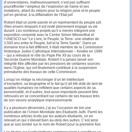
d’universitaires, malheureusement, n’est pas suffisant
pouraffronter l’ampleur de l’explosion de haine et ses
mutations, allant du mépris pour la religion juive et le peuple
juif en général, à la diffamation de l’Etat juif.
Robert était un porte-parole et un représentant du peuple juif,
rôles envers lesquels il est resté pleinement engagé sa vie
durant. Les nombreux projets qu’il a menés intègrent une
exposition conjointe avec le Centre Simon Wiesenthal et
l’UNESCO sur “Le Livre, le Peuple, la Terre- une relation de
3.500 ans entre le Peuple Juif et la Terre Sainte”. Dans un
domaine tout-à-fait différent, il était membre de la Commission
Historique Judéo-Catholique Internationale – fondée en 1999
– qui a réévalué le rôle du Pape Pie XII au cours de la
Seconde Guerre Mondiale. Robert n’a jamais laissé son
intégrité être affectée par les pressions de certaines sources
dans l’Eglise, qui ont finalement contribué à la suspension
prématurée des travaux de cette Commission.
Lorsqu’on rédige la nécrologie d’un tel intellectuel
d’exception, sa biographie et le fait qu’il ait été doté de tant de
qualités humaines ne reflètent que certains aspects de sa
personnalité, et d’autres, tout aussi importants peuvent être
retrouvés en se concentrant sur certains de ses travaux tirés
de son oeuvre analytique impressionnante.
Il y a plusieurs décennies, j’ai eu l’occasion de lire une
publication de l’Union Mondiale des Etudiants Juifs. Parmi les
nombreux articles écrits par les auteurs étudiants, on en
relevait un qui s’élevait bien au-delà des autres. C’est ainsi
que je suis tombé sur le nom de Robert pour la première fois.
Les études sur l’antisémitisme commençaient à constituer un