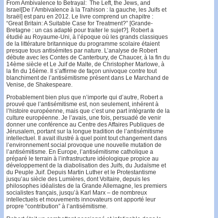
From Ambivalence to Betrayal: The Left, the Jews, and
Israel[De l’Ambivalence à la Trahison : la gauche, les Juifs et
Israël] est paru en 2012. Le livre comprend un chapitre :
“Great Britain: A Suitable Case for Treatment?” [Grande-
Bretagne : un cas adapté pour traiter le sujet?]. Robert a
étudié au Royaume-Uni, à l’époque où les grands classiques
de la littérature britannique du programme scolaire étaient
presque tous antisémites par nature. L’analyse de Robert
débute avec les Contes de Canterbury, de Chaucer, à la fin du
14ème siècle et Le Juif de Malte, de Christopher Marlowe, à
la fin du 16ème. Il s’affirme de façon univoque contre tout
blanchiment de l’antisémitisme présent dans Le Marchand de
Venise, de Shakespeare.
Probablement bien plus que n’importe qui d’autre, Robert a
prouvé que l’antisémitisme est, non seulement, inhérent à
l’histoire européenne, mais que c’est une part intégrante de la
culture européenne. Je l’avais, une fois, persuadé de venir
donner une conférence au Centre des Affaires Publiques de
Jérusalem, portant sur la longue tradition de l’antisémitisme
intellectuel. Il avait illustré à quel point tout changement dans
l’environnement social provoque une nouvelle mutation de
l’antisémitisme. En Europe, l’antisémitisme catholique a
préparé le terrain à l’infrastructure idéologique propice au
développement de la diabolisation des Juifs, du Judaïsme et
du Peuple Juif. Depuis Martin Luther et le Protestantisme
jusqu’au siècle des Lumières, dont Voltaire, depuis les
philosophes idéalistes de la Grande Allemagne, les premiers
socialistes français, jusqu’à Karl Marx – de nombreux
intellectuels et mouvements innovateurs ont apporté leur
propre “contribution” à l’antisémitisme.