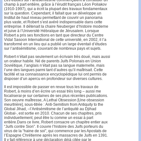
champ à part entière, grâce à l’érudit français Léon Poliakov
(1910-1997), qui a écrit la plupart des travaux fondamentaux
sur la question. Cependant, il fallait que se développe un
Institut de haut niveau permettant de couvrir un panorama
plus vaste, et Robert s’est avéré indispensable dans cette
entreprise. Il détenait la chaire Neuberger d’histoire moderne
et juive à l’Université Hébraïque de Jérusalem. Lorsque
Robert a pris ses fonctions en tant que directeur du Centre
Vidal Sasoon International de cette université, en 2002, il l’a
transformé en un lieu qui a publié un large éventail d’études
sur l’antisémitisme, couvrant de nombreux pays et sujets.
Robert n’était pas seulement un écrivain très doué, mais aussi
un orateur habile. Né de parents Juifs Polonais en Union
Soviétique, l’anglais n’était pas sa langue maternelle, mais
l’une des langues parmi tant d’autres qu’il maîtrisait. Cette
facilité et sa connaissance encyclopédique lui ont permis de
disposer d’un apercu en profondeur sur diverses cultures.
Il est impossible de passer en revue tous les travaux de
Robert, à moins d’en écrire un essai très long – aussi me
focaliserai-je sur certaines de ses plus récentes publications.
Son oeuvre maîtresse, A Lethal Obsession [Une obsession
meurtrière], sous-titrée : Anti-Semitism from Antiquity to the
Global Jihad, –l’Antisémitisme de l’antiquité au Djihad
Global-, est sortie en 2010. Chacun de ses chapitres, pris
individuellement, peut être lu comme un essai à part
entière.Dans ce livre, Robert consacre un chapitre entier aux
“Juifs contre Sion”. Il couvre l’histoire des Juifs porteurs du
virus de la “haine de soi”, qui commence par les Apostats de
l’Espagne Chrétienne après les massacres de Juifs en 1391.
Il y fait référence à une déclaration déjà citée par le