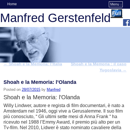
Home
Menu ↓
Skip to primary content
Skip to secondary content
Manfred Gerstenfeld
←
Shoah e la Memoria: l’Italia
Shoah e la Memoria : il caso
Post navigation
Yugoslavia
→
Shoah e la Memoria: l’Olanda
Posted on
28/07/2015
by
Manfred
Shoah e la Memoria: l’Olanda
Willy Lindwer, autore e regista di film documentari, è nato a
Amsterdam nel 1946, oggi vive a Gerusalemme. Il suo film
più conosciuto, “ Gli ultimi sette mesi di Anna Frank “ ha
ricevuto nel 1988 l’Emmy Award, il premio più alto per un
Tv-film. Nel 2010, Lidwer è stato nominato cavaliere della