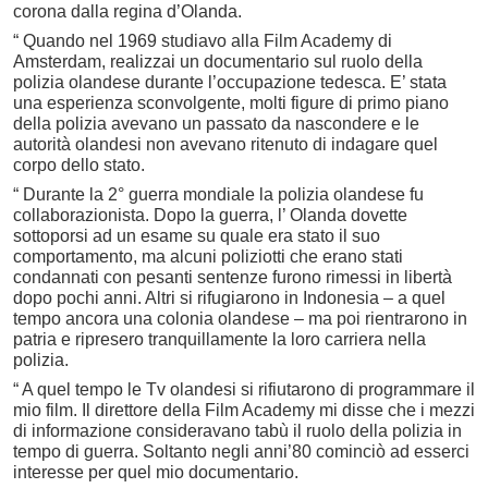
corona dalla regina d’Olanda.
“ Quando nel 1969 studiavo alla Film Academy di
Amsterdam, realizzai un documentario sul ruolo della
polizia olandese durante l’occupazione tedesca. E’ stata
una esperienza sconvolgente, molti figure di primo piano
della polizia avevano un passato da nascondere e le
autorità olandesi non avevano ritenuto di indagare quel
corpo dello stato.
“ Durante la 2° guerra mondiale la polizia olandese fu
collaborazionista. Dopo la guerra, l’ Olanda dovette
sottoporsi ad un esame su quale era stato il suo
comportamento, ma alcuni poliziotti che erano stati
condannati con pesanti sentenze furono rimessi in libertà
dopo pochi anni. Altri si rifugiarono in Indonesia – a quel
tempo ancora una colonia olandese – ma poi rientrarono in
patria e ripresero tranquillamente la loro carriera nella
polizia.
“ A quel tempo le Tv olandesi si rifiutarono di programmare il
mio film. Il direttore della Film Academy mi disse che i mezzi
di informazione consideravano tabù il ruolo della polizia in
tempo di guerra. Soltanto negli anni’80 cominciò ad esserci
interesse per quel mio documentario.