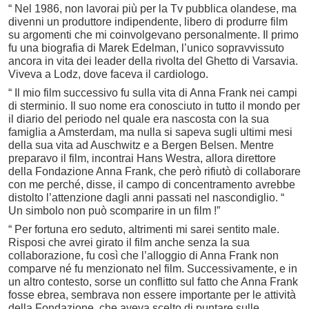
“ Nel 1986, non lavorai più per la Tv pubblica olandese, ma
divenni un produttore indipendente, libero di produrre film
su argomenti che mi coinvolgevano personalmente. Il primo
fu una biografia di Marek Edelman, l’unico sopravvissuto
ancora in vita dei leader della rivolta del Ghetto di Varsavia.
Viveva a Lodz, dove faceva il cardiologo.
“ Il mio film successivo fu sulla vita di Anna Frank nei campi
di sterminio. Il suo nome era conosciuto in tutto il mondo per
il diario del periodo nel quale era nascosta con la sua
famiglia a Amsterdam, ma nulla si sapeva sugli ultimi mesi
della sua vita ad Auschwitz e a Bergen Belsen. Mentre
preparavo il film, incontrai Hans Westra, allora direttore
della Fondazione Anna Frank, che però rifiutò di collaborare
con me perché, disse, il campo di concentramento avrebbe
distolto l’attenzione dagli anni passati nel nascondiglio. “
Un simbolo non può scomparire in un film !”
“ Per fortuna ero seduto, altrimenti mi sarei sentito male.
Risposi che avrei girato il film anche senza la sua
collaborazione, fu così che l’alloggio di Anna Frank non
comparve né fu menzionato nel film. Successivamente, e in
un altro contesto, sorse un conflitto sul fatto che Anna Frank
fosse ebrea, sembrava non essere importante per le attività
della Fondazione, che aveva scelto di puntare sulle