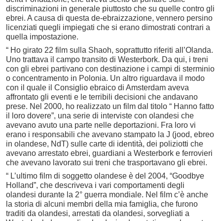
discriminazioni in generale piuttosto che su quelle contro gli
ebrei. A causa di questa de-ebraizzazione, vennero persino
licenziati quegli impiegati che si erano dimostrati contrari a
quella impostazione.
“ Ho girato 22 film sulla Shaoh, soprattutto riferiti all’Olanda.
Uno trattava il campo transito di Westerbork. Da qui, i treni
con gli ebrei partivano con destinazione i campi di sterminio
o concentramento in Polonia. Un altro riguardava il modo
con il quale il Consiglio ebraico di Amsterdam aveva
affrontato gli eventi e le terribili decisioni che andavano
prese. Nel 2000, ho realizzato un film dal titolo “ Hanno fatto
il loro dovere”, una serie di interviste con olandesi che
avevano avuto una parte nelle deportazioni. Fra loro vi
erano i responsabili che avevano stampato la J (jood, ebreo
in olandese, NdT) sulle carte di identità, dei poliziotti che
avevano arrestato ebrei, guardiani a Westerbork e ferrovieri
che avevano lavorato sui treni che trasportavano gli ebrei.
“ L’ultimo film di soggetto olandese è del 2004, “Goodbye
Holland”, che descriveva i vari comportamenti degli
olandesi durante la 2° guerra mondiale. Nel film c’è anche
la storia di alcuni membri della mia famiglia, che furono
traditi da olandesi, arrestati da olandesi, sorvegliati a