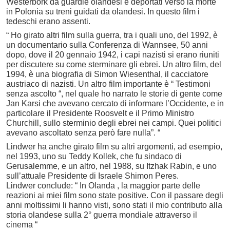
Westerbork da guardie olandesi e deportati verso la morte
in Polonia su treni guidati da olandesi. In questo film i
tedeschi erano assenti.
“ Ho girato altri film sulla guerra, tra i quali uno, del 1992, è
un documentario sulla Conferenza di Wannsee, 50 anni
dopo, dove il 20 gennaio 1942, i capi nazisti si erano riuniti
per discutere su come sterminare gli ebrei. Un altro film, del
1994, è una biografia di Simon Wiesenthal, il cacciatore
austriaco di nazisti. Un altro film importante è “ Testimoni
senza ascolto “, nel quale ho narrato le storie di gente come
Jan Karsi che avevano cercato di informare l’Occidente, e in
particolare il Presidente Roosvelt e il Primo Ministro
Churchill, sullo sterminio degli ebrei nei campi. Quei politici
avevano ascoltato senza però fare nulla”. “
Lindwer ha anche girato film su altri argomenti, ad esempio,
nel 1993, uno su Teddy Kollek, che fu sindaco di
Gerusalemme, e un altro, nel 1988, su Itzhak Rabin, e uno
sull’attuale Presidente di Israele Shimon Peres.
Lindwer conclude: “ In Olanda , la maggior parte delle
reazioni ai miei film sono state positive. Con il passare degli
anni moltissimi li hanno visti, sono stati il mio contributo alla
storia olandese sulla 2° guerra mondiale attraverso il
cinema “