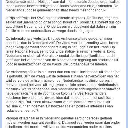
Nederlandse media. Het geeft aan dat internationale Joodse organisaties
meer kunnen bewerkstelligen dan Joods Nederland en zijn vrienden. De
Nederlands Joodse gemeenschap staat steeds meer onder druk.
In zijn brief wijst het SWC op een tekende uitspraak. De Turkse jongeren
zeiden dat „niemand op onze school houdt van Joden.” Dat betreft dus ook
autochtone Nederlanders. Ondertussen wordt bekend dat Sahin en zijn
familie moesten onderduiken vanwege doodsdreigingen.
Op internationale websites krijgt de Arnhemse affaire eerder en meer
aandacht dan in Nederland zelf. De video van de uitzending wordt breed
toegankelijk gemaakt door ondertiteling in het Engels en het Frans. Op
Israel National News, een grote Engelstalige Israëlische website, komt
Nederland er slecht af. Vooral ook omdat de site tegelijkertijd aandacht
geeft aan het voornemen van de Nederlandse regering om producten uit
Joodse nederzettingen op de Westelijke Jordaanoever te labelen.
De Arnhemse affaire is niet meer dan een enkel incident dat uit de doofpot
is gehaald. Blijft de vraag wat de redenen zijn van het verzwijgen van het
wijd verspreide antisemitisme onder Nederlandse moslimjongeren. In
hoeverre komt het voort uit angst voor sociale onrust onder Nederlandse
moslims? Wat is het aandeel van Nederlandse schuldgevoelens vanwege
het eigen racisme in de voormalige koloniën? Veel Nederlanders
koesteren bovendien het dwaze idee dat minderheden niet racistisch
kunnen zijn. Dat is een nieuwe vorm van racisme dat we humanitair
racisme kunnen noemen. En hoezeer spelen politieke interesses van
redacteuren een rol?
Vroeger of later zal er in Nederland gedetailleerd onderzoek gedaan
moeten worden naar antisemitisme. Dat moet veel verder gaan dan onder
scholieren. Het moet de wijdverspreide vooroordelen onder moslims