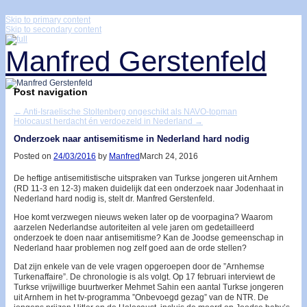
↓
Skip to primary content
Skip to secondary content
Manfred Gerstenfeld
Post navigation
←
Anti-Israelische Stoltenberg ongeschikt als NAVO-topman
Holocaust herdacht én verdoezeld in Nederland
→
Onderzoek naar antisemitisme in Nederland hard nodig
Posted on
24/03/2016
by
Manfred
March 24, 2016
De heftige antisemitistische uitspraken van Turkse jongeren uit Arnhem
(RD 11-3 en 12-3) maken duidelijk dat een onderzoek naar Jodenhaat in
Nederland hard nodig is, stelt dr. Manfred Gerstenfeld.
Hoe komt verzwegen nieuws weken later op de voorpagina? Waarom
aarzelen Nederlandse autoriteiten al vele jaren om gedetailleerd
onderzoek te doen naar antisemitisme? Kan de Joodse gemeenschap in
Nederland haar problemen nog zelf goed aan de orde stellen?
Dat zijn enkele van de vele vragen opgeroepen door de ”Arnhemse
Turkenaffaire”. De chronologie is als volgt. Op 17 februari interviewt de
Turkse vrijwillige buurtwerker Mehmet Sahin een aantal Turkse jongeren
uit Arnhem in het tv-programma ”Onbevoegd gezag” van de NTR. De