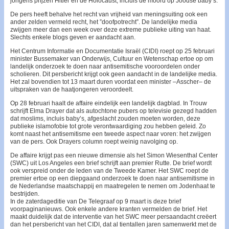
jongens prijzen Hitler en de Holocaust, incluis de moord op Joodse baby’s.
De pers heeft behalve het recht van vrijheid van meningsuiting ook een
ander zelden vermeld recht, het ”doofpotrecht”. De landelijke media
zwijgen meer dan een week over deze extreme publieke uiting van haat.
Slechts enkele blogs geven er aandacht aan.
Het Centrum Informatie en Documentatie Israël (CIDI) roept op 25 februari
minister Bussemaker van Onderwijs, Cultuur en Wetenschap ertoe op om
landelijk onderzoek te doen naar antisemitische vooroordelen onder
scholieren. Dit persbericht krijgt ook geen aandacht in de landelijke media.
Het zal bovendien tot 13 maart duren voordat een minister –Asscher– de
uitspraken van de haatjongeren veroordeelt.
Op 28 februari haalt de affaire eindelijk een landelijk dagblad. In Trouw
schrijft Elma Drayer dat als autochtone pubers op televisie gezegd hadden
dat moslims, incluis baby’s, afgeslacht zouden moeten worden, deze
publieke islamofobie tot grote verontwaardiging zou hebben geleid. Zo
komt naast het antisemitisme een tweede aspect naar voren: het zwijgen
van de pers. Ook Drayers column roept weinig navolging op.
De affaire krijgt pas een nieuwe dimensie als het Simon Wiesen­thal Center
(SWC) uit Los Angeles een brief schrijft aan premier Rutte. De brief wordt
ook verspreid onder de leden van de Tweede Kamer. Het SWC roept de
premier ertoe op een diepgaand onderzoek te doen naar antisemitisme in
de Nederlandse maatschappij en maatregelen te nemen om Jodenhaat te
bestrijden.
In de zaterdageditie van De Telegraaf op 9 maart is deze brief
voorpaginanieuws. Ook enkele andere kranten vermelden de brief. Het
maakt duidelijk dat de interventie van het SWC meer persaandacht creëert
dan het persbericht van het CIDI, dat al tientallen jaren samenwerkt met de