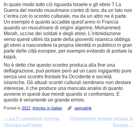
In quale modo tutto ciò riguarda Israele e gli ebrei ? La
Guerra del mondo musulmano contro di loro, da un lato non
c’entra con lo scontro culturale, ma da un altro ne è parte.
Un esempio è quanto accadde quest’anno in Francia
quando un musulmano di origini algerine, Mohammed
Merah, uccise dei soldati e degli ebrei. L’intimidazione
verso questi ultimi da parte della gioventù islamica obbliga
gli ebrei a nascondere la propria identità in pubblico in gran
parte delle città europee, per esempio evitando di portare la
kippà.
No è detto che questo scontro produca alla fine una
deflagrazione, può portare però ad un caos ingigantito pure
senza uno scontro frontale fra Occidente e società
islamiche. Gli attuali scontri culturali sembrano non destare
interesse, il che produce una mancata analisi di quanto
avviene in questi due mondi quando si confrontano. E
questo è veramente un grande errore.
Posted in
2012
,
Articles in Italian
permalink
←
La Tv israeliana informa
Chamberlain sempre attuale in
Post navigation
l’Europa sull’islam
Europa
→