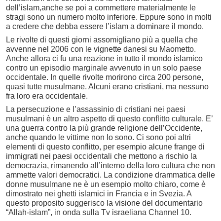
dell’islam,anche se poi a commettere materialmente le
stragi sono un numero molto inferiore. Eppure sono in molti
a credere che debba essere l’islam a dominare il mondo.
Le rivolte di questi giorni assomigliano più a quella che
avvenne nel 2006 con le vignette danesi su Maometto.
Anche allora ci fu una reazione in tutto il mondo islamico
contro un episodio marginale avvenuto in un solo paese
occidentale. In quelle rivolte morirono circa 200 persone,
quasi tutte musulmane. Alcuni erano cristiani, ma nessuno
fra loro era occidentale.
La persecuzione e l’assassinio di cristiani nei paesi
musulmani è un altro aspetto di questo conflitto culturale. E’
una guerra contro la più grande religione dell’Occidente,
anche quando le vittime non lo sono. Ci sono poi altri
elementi di questo conflitto, per esempio alcune frange di
immigrati nei paesi occidentali che mettono a rischio la
democrazia, rimanendo all’interno della loro cultura che non
ammette valori democratici. La condizione drammatica delle
donne musulmane ne è un esempio molto chiaro, come è
dimostrato nei ghetti islamici in Francia e in Svezia. A
questo proposito suggerisco la visione del documentario
“Allah-islam”, in onda sulla Tv israeliana Channel 10.