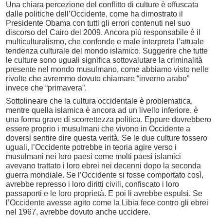
Una chiara percezione del conflitto di culture è offuscata
dalle politiche dell’Occidente, come ha dimostrato il
Presidente Obama con tutti gli errori contenuti nel suo
discorso del Cairo del 2009. Ancora più responsabile è il
multiculturalismo, che confonde e male interpreta l’attuale
tendenza culturale del mondo islamico. Suggerire che tutte
le culture sono uguali significa sottovalutare la criminalità
presente nel mondo musulmano, come abbiamo visto nelle
rivolte che avremmo dovuto chiamare “inverno arabo”
invece che “primavera”.
Sottolineare che la cultura occidentale è problematica,
mentre quella islamica è ancora ad un livello inferiore, è
una forma grave di scorrettezza politica. Eppure dovrebbero
essere proprio i musulmani che vivono in Occidente a
doversi sentire dire questa verità. Se le due culture fossero
uguali, l’Occidente potrebbe in teoria agire verso i
musulmani nei loro paesi come molti paesi islamici
avevano trattato i loro ebrei nei decenni dopo la seconda
guerra mondiale. Se l’Occidente si fosse comportato così,
avrebbe represso i loro diritti civili, confiscato i loro
passaporti e le loro proprietà. E poi li avrebbe espulsi. Se
l’Occidente avesse agito come la Libia fece contro gli ebrei
nel 1967, avrebbe dovuto anche uccidere.