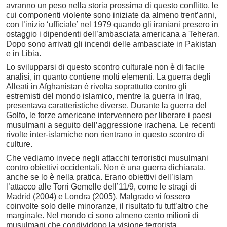
avranno un peso nella storia prossima di questo conflitto, le
cui componenti violente sono iniziate da almeno trent’anni,
con l’inizio ‘ufficiale’ nel 1979 quando gli iraniani presero in
ostaggio i dipendenti dell’ambasciata americana a Teheran.
Dopo sono arrivati gli incendi delle ambasciate in Pakistan
e in Libia.
Lo svilupparsi di questo scontro culturale non è di facile
analisi, in quanto contiene molti elementi. La guerra degli
Alleati in Afghanistan è rivolta soprattutto contro gli
estremisti del mondo islamico, mentre la guerra in Iraq,
presentava caratteristiche diverse. Durante la guerra del
Golfo, le forze americane intervennero per liberare i paesi
musulmani a seguito dell’aggressione irachena. Le recenti
rivolte inter-islamiche non rientrano in questo scontro di
culture.
Che vediamo invece negli attacchi terroristici musulmani
contro obiettivi occidentali. Non è una guerra dichiarata,
anche se lo è nella pratica. Erano obiettivi dell’islam
l’attacco alle Torri Gemelle dell’11/9, come le stragi di
Madrid (2004) e Londra (2005). Malgrado vi fossero
coinvolte solo delle minoranze, il risultato fu tutt’altro che
marginale. Nel mondo ci sono almeno cento milioni di
musulmani che condividono la visione terrorista