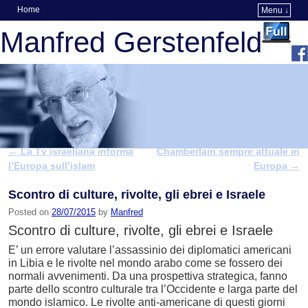
Home
Menu ↓
Skip to primary content
Skip to secondary content
Manfred Gerstenfeld
←
La Tv israeliana informa
Chamberlain sempre attuale in
Post navigation
l’Europa sull’islam
Europa
→
Scontro di culture, rivolte, gli ebrei e Israele
Posted on
28/07/2015
by
Manfred
Scontro di culture, rivolte, gli ebrei e Israele
E’ un errore valutare l’assassinio dei diplomatici americani
in Libia e le rivolte nel mondo arabo come se fossero dei
normali avvenimenti. Da una prospettiva strategica, fanno
parte dello scontro culturale tra l’Occidente e larga parte del
mondo islamico. Le rivolte anti-americane di questi giorni