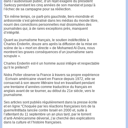
dans l’audiovisuel public, d’un rejet exagéré du président
Sarkozy pendant les cinq années de son mandat et jusqu’à
l’échec de sa campagne pour sa réélection.
“En même temps, ce parti-pris gauchiste, tiers-mondiste et
antisioniste s’est généralisé dans les médias du monde libre,
nourri des convictions personnelles mal dissimulées des
journalistes qui, à de rares exceptions près, manquent
d’intégrité.
Quant au journalisme français, le soutien indéfectible à
Charles Enderlin, douze ans après la diffusion de la mise en
scène de la « mort en directe » de Mohamed Al-Dura, nous
montrent les graves conséquences d’un journalisme sans
scrupule ».
Charles Enderlin est-il un homme aussi intègre et respectable
qu’il le prétend?
Nidra Poller observe la France à travers sa propre expérience
: Ecrivain américaine vivant en France depuis 1972, elle se
consacrait à son œuvre littéraire tout en travaillant pendant
une trentaine d’années comme traductrice du français en
anglais avant de se tourner, au début du 21e siècle, vers le
journalisme.
Ses articles sont publiés régulièrement dans la presse écrite
et en ligne.“Choquée par les réactions françaises lors de la
guerre/Intifada lancée contre Israël en 2000 et, suite à
l’attentant du 11 septembre un an plus tard, par le torrent
d’anti-Américanisme déversé, j’ai cherché des explications
dans la culture et l’histoire françaises.