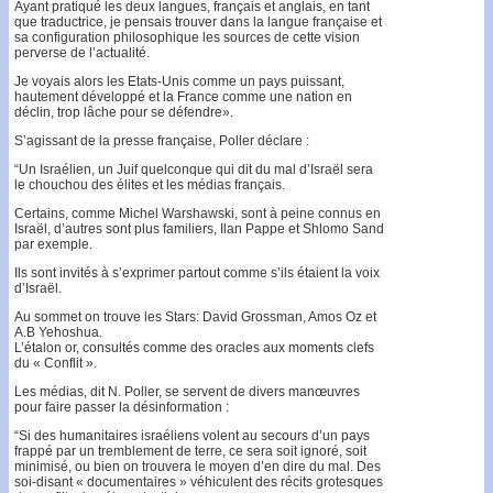
Ayant pratiqué les deux langues, français et anglais, en tant
que traductrice, je pensais trouver dans la langue française et
sa configuration philosophique les sources de cette vision
perverse de l’actualité.
Je voyais alors les Etats-Unis comme un pays puissant,
hautement développé et la France comme une nation en
déclin, trop lâche pour se défendre».
S’agissant de la presse française, Poller déclare :
“Un Israélien, un Juif quelconque qui dit du mal d’Israël sera
le chouchou des élites et les médias français.
Certains, comme Michel Warshawski, sont à peine connus en
Israël, d’autres sont plus familiers, Ilan Pappe et Shlomo Sand
par exemple.
Ils sont invités à s’exprimer partout comme s’ils étaient la voix
d’Israël.
Au sommet on trouve les Stars: David Grossman, Amos Oz et
A.B Yehoshua.
L’étalon or, consultés comme des oracles aux moments clefs
du « Conflit ».
Les médias, dit N. Poller, se servent de divers manœuvres
pour faire passer la désinformation :
“Si des humanitaires israéliens volent au secours d’un pays
frappé par un tremblement de terre, ce sera soit ignoré, soit
minimisé, ou bien on trouvera le moyen d’en dire du mal. Des
soi-disant « documentaires » véhiculent des récits grotesques