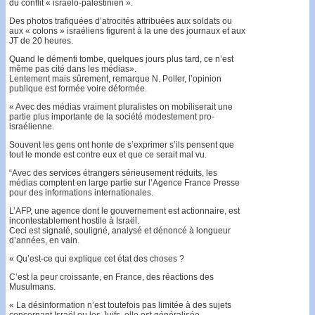
du conflit « israélo-palestinien ».
Des photos trafiquées d’atrocités attribuées aux soldats ou
aux « colons » israéliens figurent à la une des journaux et aux
JT de 20 heures.
Quand le démenti tombe, quelques jours plus tard, ce n’est
même pas cité dans les médias».
Lentement mais sûrement, remarque N. Poller, l’opinion
publique est formée voire déformée.
« Avec des médias vraiment pluralistes on mobiliserait une
partie plus importante de la société modestement pro-
israélienne.
Souvent les gens ont honte de s’exprimer s’ils pensent que
tout le monde est contre eux et que ce serait mal vu.
“Avec des services étrangers sérieusement réduits, les
médias comptent en large partie sur l’Agence France Presse
pour des informations internationales.
L’AFP, une agence dont le gouvernement est actionnaire, est
incontestablement hostile à Israël.
Ceci est signalé, souligné, analysé et dénoncé à longueur
d’années, en vain.
« Qu’est-ce qui explique cet état des choses ?
C’est la peur croissante, en France, des réactions des
Musulmans.
« La désinformation n’est toutefois pas limitée à des sujets
concernant Israël ou les Juifs, elle est généralisée.