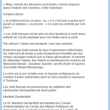
« Mais, comme les décisions sont prises, comme toujours
dans l’histoire des hommes, à titre individuel.
Certains diront :
« Je resterai encore un peu», ou, « Ce n’est pas si grave qu’il
paraît, je resterai », ou encore : « Ce sont nos enfants qui s’en
iront ».
« Les Juifs français ont de plus en plus tendance à sortir leurs
enfants de l’école publique pour les mettre dans le privé.
Par ailleurs, l’alyah est constante, mais pas massive.
Endormis par toute baisse du taux d’agressions antisémites,
les Juifs sont de temps à autre brutalement réveillés par des
crimes sauvages motivés par la haine génocidaire: le meurtre
de Sébastien Selam, Ilan Halimi et maintenant les victimes de
Mohamed Merah –Jonathan Sandler, ses fils Aryeh et Gavriel,
et la petite Miriam Monsenego.
La crise est à son comble avec la hausse vertigineuse du
nombre d’actes antisémites dans le mois suivant le massacre
à Toulouse.
Les Juifs français ne peuvent plus se satisfaire des
cérémonies larmoyantes de deuil public.
Manfred Gerstenfeld
Le Dr. Manfred Gerstenfeld est membre du Conseil
d’Administration du Centre des Affaires Publiques de
Jérusalem, qu’il a présidé pendant 12 ans. Il a publié 20