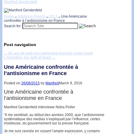
Manfred Gerstenfeld
Home
→
Articles in French
→
2013
→
Une Américaine
confrontée à l’antisionisme en France
Search for:
Post navigation
←
60 ans de parti-pris intellectuel français contre Israël
L’Argentine, les Juifs et Israël
→
Une Américaine confrontée à
l’antisionisme en France
Posted on
26/08/2015
by
Manfred
March 9, 2016
Une Américaine confrontée à
l’antisionisme en France
Manfred Gerstenfeld interviewe Nidra Poller
“Il me semblait, au début des années 2000, que l’antisionisme
systématique des medias s’expliquait par l’influence, certes
insidieuse, du gouvernement sur la presse française.
Je me suis ravisée en voyant l’ample expression, y compris