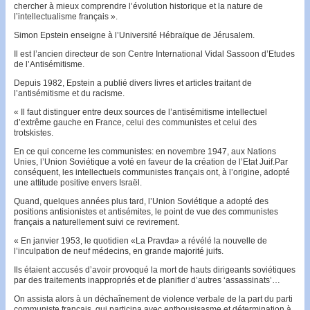
chercher à mieux comprendre l’évolution historique et la nature de
l’intellectualisme français ».
Simon Epstein enseigne à l’Université Hébraïque de Jérusalem.
Il est l’ancien directeur de son Centre International Vidal Sassoon d’Etudes
de l’Antisémitisme.
Depuis 1982, Epstein a publié divers livres et articles traitant de
l’antisémitisme et du racisme.
« Il faut distinguer entre deux sources de l’antisémitisme intellectuel
d’extrême gauche en France, celui des communistes et celui des
trotskistes.
En ce qui concerne les communistes: en novembre 1947, aux Nations
Unies, l’Union Soviétique a voté en faveur de la création de l’Etat Juif.Par
conséquent, les intellectuels communistes français ont, à l’origine, adopté
une attitude positive envers Israël.
Quand, quelques années plus tard, l’Union Soviétique a adopté des
positions antisionistes et antisémites, le point de vue des communistes
français a naturellement suivi ce revirement.
« En janvier 1953, le quotidien «La Pravda» a révélé la nouvelle de
l’inculpa­tion de neuf médecins, en grande majorité juifs.
Ils étaient accusés d’avoir provoqué la mort de hauts dirigeants soviétiques
par des traitements inappropriés et de planifier d’autres ‘assassinats’…
On assista alors à un déchaînement de violence verbale de la part du parti
communiste français, qui participa avec enthousisasme et détermination à