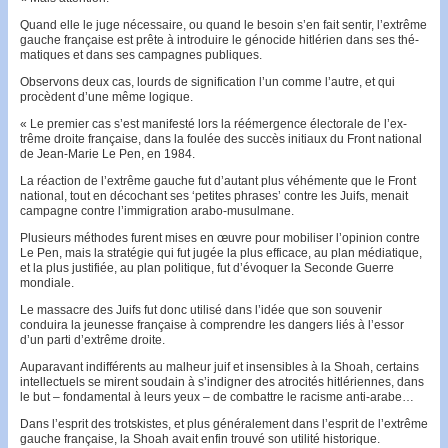
Quand elle le juge nécessaire, ou quand le besoin s’en fait sentir, l’extrême
gauche française est prête à introduire le génocide hitlérien dans ses thé­
matiques et dans ses campagnes publiques.
Observons deux cas, lourds de si­gni­fication l’un comme l’autre, et qui
procèdent d’une même logi­que.
« Le premier cas s’est manifesté lors la réémergence élec­torale de l’ex­
trême droite française, dans la foulée des suc­cès initiaux du Front national
de Jean-Marie Le Pen, en 1984.
La réaction de l’extrême gauche fut d’autant plus vé­hé­­mente que le Front
national, tout en déco­chant ses ‘pe­tites phrases’ contre les Juifs, menait
cam­pagne contre l’im­migration arabo-musulmane.
Plusieurs méthodes furent mi­ses en œuvre pour mobiliser l’opinion contre
Le Pen, mais la stratégie qui fut jugée la plus effi­cace, au plan mé­diati­que,
et la plus justifiée, au plan poli­tique, fut d’évoquer la Se­conde Guerre
mondiale.
Le mas­sacre des Juifs fut donc uti­lisé dans l’idée que son souvenir
conduira la jeunesse française à comprendre les dangers liés à l’essor
d’un parti d’extrême droite.
Auparavant indifférents au malheur juif et insensibles à la Shoah, certains
intellectuels se mirent soudain à s’indi­gner des atrocités hitlé­riennes, dans
le but – fondamental à leurs yeux – de combattre le racisme anti-arabe…
Dans l’esprit des trotskistes, et plus géné­ralement dans l’esprit de l’extrême
gauche fran­çaise, la Shoah avait enfin trouvé son utilité historique.