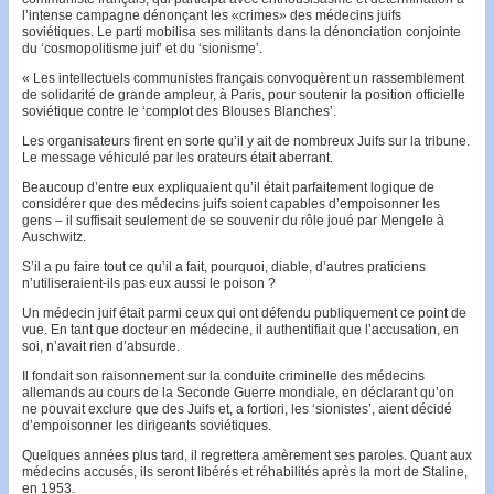
l’intense campagne dénonçant les «crimes» des médecins juifs
soviétiques. Le parti mobilisa ses militants dans la dénonciation con­jointe
du ‘cosmopo­litis­me juif’ et du ‘sionisme’.
« Les intellectuels communistes français convoquèrent un rassemble­ment
de solidarité de grande ampleur, à Paris, pour soutenir la position offi­cielle
soviétique contre le ‘complot des Blouses Blanches’.
Les organisa­teurs firent en sorte qu’il y ait de nombreux Juifs sur la tribune.
Le message véhiculé par les orateurs était aberrant.
Beaucoup d’entre eux expliquaient qu’il était parfaitement logique de
considérer que des médecins juifs soient capables d’empoisonner les
gens – il suffisait seulement de se souvenir du rôle joué par Mengele à
Auschwitz.
S’il a pu faire tout ce qu’il a fait, pourquoi, diable, d’autres praticiens
n’utiliseraient-ils pas eux aussi le poison ?
Un médecin juif était parmi ceux qui ont défendu publiquement ce point de
vue. En tant que docteur en médecine, il authentifiait que l’accusation, en
soi, n’avait rien d’absurde.
Il fondait son raisonnement sur la conduite criminelle des médecins
allemands au cours de la Seconde Guerre mondiale, en déclarant qu’on
ne pouvait exclure que des Juifs et, a fortiori, les ‘sionistes’, aient décidé
d’empoisonner les dirigeants soviétiques.
Quelques années plus tard, il regrettera amèrement ses paroles. Quant aux
médecins accusés, ils seront libérés et réhabilités après la mort de Staline,
en 1953.