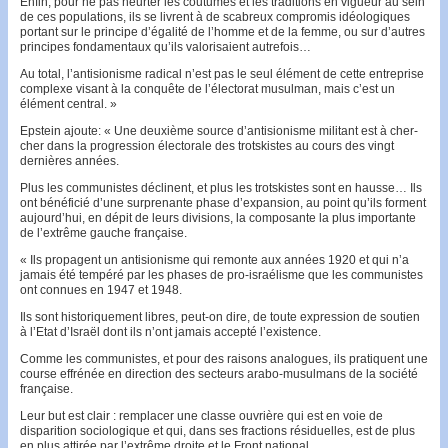
Enfin, pour ne pas heur­ter les coutumes et les tra­ditions en vigueur au sein
de ces populations, ils se livrent à de scabreux compromis idéo­logiques
portant sur le principe d’égalité de l’homme et de la femme, ou sur d’autres
prin­cipes fondamentaux qu’ils va­lorisaient autre­fois…
Au to­tal, l’anti­sionisme radical n’est pas le seul élément de cette entreprise
complexe visant à la con­quête de l’électorat mu­sul­man, mais c’est un
élément cen­tral. »
Epstein ajoute: « Une deuxième source d’antisionisme mili­tant est à cher­
cher dans la progression électorale des trot­skistes au cours des vingt
dernières années.
Plus les com­mu­nistes déclinent, et plus les trotskistes sont en hausse… Ils
ont bénéficié d’une surprenante phase d’expansion, au point qu’ils for­ment
au­jour­d’hui, en dépit de leurs divisions, la com­po­sante la plus importante
de l’extrême gauche fran­çaise.
« Ils pro­pagent un antisionisme qui remonte aux années 1920 et qui n’a
jamais été tempéré par les phases de pro-israélisme que les communistes
ont connues en 1947 et 1948.
Ils sont historiquement libres, peut-on dire, de toute expression de soutien
à l’Etat d’Israël dont ils n’ont jamais accepté l’exis­tence.
Comme les com­munistes, et pour des raisons analo­gues, ils pratiquent une
course effrénée en direction des secteurs arabo-musulmans de la société
fran­çaise.
Leur but est clair : remplacer une classe ouvrière qui est en voie de
disparition sociologique et qui, dans ses frac­tions résiduelles, est de plus
en plus attirée par l’extrême droite et le Front national.