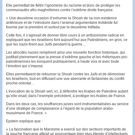
Elle per­­mettait de flétrir l’ignominie du racisme et donc de pro­téger les
com­munautés afro-maghré­bines contre l’ex­trême droite française.
« Une deuxième occasion d’exhumer la Shoah de sa non-existence
antérieure et de l’introduire dans l’arsenal argu­men­taire trotskiste fut
fournie par la première et surtout par la deuxième Intifada.
Cette fois, il s’agissait de donner libre cours à un antisionisme radical en
expliquant que les Isra­éliens font aujourd’hui aux Palestiniens, en gros, ce
que les nazis firent aux Juifs pendant la guerre…
Les atrocités nazies remplirent ainsi une nouvelle fonction historique, qui
justifiait pleine­ment que la presse d’extrême gauche et les rhétoriques pro-
palestinien­nes les évoquent publi­quement, à haute voix et avec toute
l’émotion qui s’impose.
Elles per­mettaient de retourner la Shoah con­tre les Juifs et de démo­niser
les Israéliens, tout en diffusant une vue aberrante et fantasmée du conflit
proche-oriental…
L’évocation de la Shoah sert, ici, à défendre les Arabes de Palestine autant
qu’elle visait, dans l’exem­ple précé­dent, à proté­ger les Arabes de France.
Dans les deux cas, les souffrances juives sont instru­men­­ta­lisées au ser­vice
d’une stratégie de com­plaisance à l’égard de la popu­lation arabo-
musulmane de France. »
Epstein explique que :
« La fascination que le Marxisme a exercé sur des secteurs importants de
la gauche française attirait un pourcentage bien plus étendu d’intellectuels