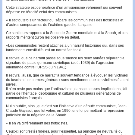
Cette stratégie est génératrice d’un antisionisme véhément qui souvent
dépasse en férocité celui des commu­nis­tes.
« Il est toutefois un facteur qui sépare les communistes des trotskistes et
d’autres composantes de l’extrême gau­che française.
Ce sont leurs rapports à la Seconde Guerre mondiale et à la Shoah, et ces
rapports méritent qu’on les observe en détail.
«Les communistes restent attachés à un narratif histo­rique qui, dans ses
fondements constitutifs, est un narratif antinazi.
Il est vrai que ce narratif passe sous silence les deux années séparant la
signature du pacte germano-soviétique (août 1939) de l’agression
allemande contre l’URSS (juin 1941).
Il est vrai, aussi, que ce narratif a sou­vent tendance à évoquer les ‘vic­ti­mes
du fascisme’ en termes généraux sans mentionner que ces victimes étaient
juives.
Il n’en reste pas moins que l’antinazisme, dans tou­tes ses implications, fait
partie de l’héritage idéologique et culturel de plusieurs générations de
communistes fran­çais.
Nul n’oublie, ainsi, que c’est sur l’initiative d’un député com­muniste, Jean-
Claude Gayssot, que fut votée, en 1990, une loi permettant la répression
judiciaire de la négation de la Shoah.
« Il en va différemment des trotskistes.
Ceux-ci sont restés fidèles, pour l’essentiel, au principe de neutralité qui