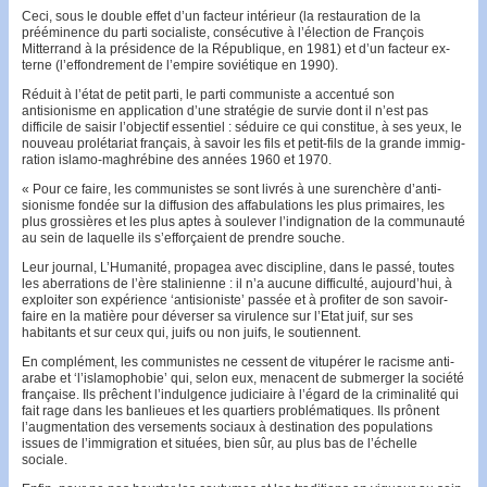
Ceci, sous le double ef­fet d’un facteur intérieur (la restaura­tion de la
préémi­nence du parti socialiste, consécutive à l’élection de François
Mitterrand à la présidence de la République, en 1981) et d’un facteur ex­
terne (l’effondre­ment de l’empire soviétique en 1990).
Réduit à l’état de petit parti, le parti communiste a accentué son
antisionisme en application d’une stratégie de survie dont il n’est pas
difficile de saisir l’objectif essentiel : séduire ce qui constitue, à ses yeux, le
nouveau prolétariat français, à savoir les fils et petit-fils de la grande immig­
ration islamo-maghrébine des années 1960 et 1970.
« Pour ce faire, les communistes se sont livrés à une surenchère d’anti­
sionisme fondée sur la diffusion des affabu­lations les plus primaires, les
plus grossières et les plus aptes à soulever l’indignation de la communauté
au sein de laquelle ils s’effor­çaient de prendre souche.
Leur journal, L’Humanité, propagea avec discipline, dans le passé, toutes
les aberrations de l’ère stalinienne : il n’a aucune difficulté, aujourd’hui, à
exploiter son expérience ‘an­tisioniste’ passée et à profiter de son savoir-
faire en la matière pour déverser sa virulence sur l’Etat juif, sur ses
habitants et sur ceux qui, juifs ou non juifs, le soutiennent.
En complé­ment, les com­munistes ne cessent de vitupérer le racisme anti-
arabe et ‘l’islamo­phobie’ qui, selon eux, me­na­cent de submerger la société
française. Ils prêchent l’in­dulgence judiciaire à l’égard de la criminalité qui
fait rage dans les banlieues et les quartiers problématiques. Ils prônent
l’aug­mentation des verse­ments sociaux à des­tina­tion des populations
issues de l’immigration et situées, bien sûr, au plus bas de l’échelle
sociale.