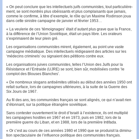
« On peut conclure que les intellectuels juifs communistes, tout particulière­
ment, se sont montrés plus obéissants et plus complai­sants que ja­mais,
comme le confirme, à titre d’exemple, le rôle qu’un Maxime Rodinson joua
dans cette sinistre campagne de janvier et février 1953…
« La veulerie de ces ‘témoignages’ était d’autant plus grave que la France,
à la différence de l’Union Soviétique, était un pays libre. Les ora­teurs
s’exprimaient de leur plein gré.
Les organisations communistes mirent, également, au point une vaste
campagne médiatique. Des intellec­tuels rédigeaient des articles sur les
‘médecins criminels’ ou signaient des pétitions contre eux.
Les organisations juives communistes, telles l’Union des Juifs pour la
Résistance et l’Entraide (UJRE) se sont, bien sûr, mobilisées contre ‘le
complot des Blouses Blanches’.
« De nombreux slogans antisémites utilisés au début des années 1950 ont
refait surface, lors de campagnes ultérieures, à la suite de la Guerre des
Six Jours de 1967.
Au fil des ans, les communistes français se sont alignés, ce qui n’avait rien
d’étonnant, sur la politique étrangère so­viétique.
Sans contester ouvertement le droit d’Israël à l’exis­tence, ils ont multiplié
les campagnes hostiles en 1967 et en 1973, puis en 1982, lors de la
première guerre du Liban, et en 1988, lors de la première Intifada.
« Or c’est au cours de ces années 1980 et 1990 que se produisit la diminu­
tion spectaculaire de l’influence poli­tique des com­munistes français.