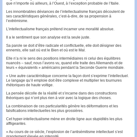
que n’importe où ailleurs, à l’Ouest, à l’exception probable de l’Italie.
Les innombrables déviances de l’intellectualisme français découlent de
ses caractéristiques générales, c’est-à-dire, de sa propension à
l’extrémisme.
L’intellectualisme français prétend incarner une moralité absolue.
Il a le sentiment que son analyse est la seule juste.
Sa parole se doit d’être radicale et conflictuelle, elle doit désigner des
ennemis, elle sait où est le Bien et où est le Mal.
Elle n’a ni le sens des positions inter­médiaires ni celui des équilibres
nuancés – sauf, nous l’avons vu, quand elle traite des Allemands et de
leurs « équivalents » américains pendant la Seconde Guerre mon­diale.
« Une autre caractéristique concerne la façon dont s’exprime l’intellectuel.
Le langage qu’il emploie doit être complexe et multiplier les tournures
rhétoriques de haute voltige.
La pensée décolle de la réalité et s’incarne dans des constructions
théoriques qui n’ont plus rien à voir avec la logique des choses.
La combinaison de ces particularités génère les déformations et les
falsifications intellectuelles les plus grossières.
Cet hyper-intellectualisme mène en droite ligne aux stupidités les plus
affligeantes.
« Au cours de ce siècle, l’explosion de l’antisémitisme intellectuel s’est
grandement élevée en intensité.