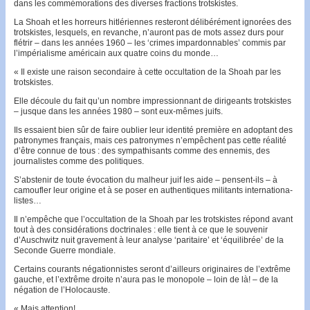
dans les commé­morations des diver­ses frac­tions trotskistes.
La Shoah et les hor­reurs hitlé­rien­nes resteront délibérément ignorées des
trotskistes, les­quels, en revan­che, n’auront pas de mots as­sez durs pour
flétrir – dans les années 1960 – les ‘crimes impardonnables’ com­mis par
l’impérialisme américain aux quatre coins du monde…
« Il existe une raison secondaire à cette occultation de la Shoah par les
trotskistes.
Elle découle du fait qu’un nombre impressionnant de dirigeants trotskis­tes
– jusque dans les années 1980 – sont eux-mêmes juifs.
Ils essaient bien sûr de faire oublier leur iden­tité première en adoptant des
patronymes français, mais ces patronymes n’empêchent pas cette réalité
d’être connue de tous : des sympathisants comme des enne­mis, des
journa­listes comme des politiques.
S’abstenir de toute évocation du malheur juif les aide – pensent-ils – à
camoufler leur origine et à se poser en authentiques mili­tants interna­tiona­
listes…
Il n’empêche que l’occultation de la Shoah par les trotskistes répond avant
tout à des considérations doctrinales : elle tient à ce que le souvenir
d’Auschwitz nuit gravement à leur analyse ‘paritai­re’ et ‘équilibrée’ de la
Seconde Guerre mondiale.
Certains courants négationnistes seront d’ailleurs originaires de l’ex­trême
gauche, et l’extrême droite n’aura pas le monopole – loin de là! – de la
négation de l’Holocauste.
« Mais attention!