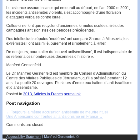
Le «silence assourdissant» qui entourait au départ, en l’an 2000 et 2001,
les incidents antisémites violents, s’est accompagné d’une floraison
d’attaques verbales contre Israël.
Celles-ci ne font que recycler d’anciennes formules éculées, tirés des
campagnes antisionis­tes des périodes précédentes.
Des intellectuels réputés ‘modérés’ ont comparé Sharon à Milosevic; les
extrémistes l’ont assimilé, purement et simplement, à Hitler.
De nos jours, pour traiter du ‘nouvel antisémitis­me’, il est indispensable de
se référer à ces nombreuses décennies d’histoire ».
Manfred Gerstenfeld
Le Dr. Manfred Gerstenfeld est membre du Conseil d’Administration du
Centre des Affaires Publiques de Jérusalem, qu’il a présidé pendant 12
ans. Il a publié 20 ouvrages. Plusieurs d’entre eux traitent d’anti-israélisme
et d’antisémitisme.
Posted in
2013
,
Articles in French
permalink
Post navigation
←
Toujours la même accusation antisémite de meurtre rituel
Une Américaine confrontée à l’antisionisme en France
→
Comments are closed.
Accessibility Statement
| Manfred Gerstenfeld ©