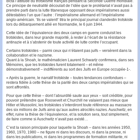
dicta l’attitude du trotskisme français pendant la Seconde Guerre mondiale.
Ce principe de neutralité découlait de l’idée que le prolétariat n’avait pas à
prendre parti dans la lutte titanes­que opposant deux impérialismes aussi
détes­tables l’un que l’autre : l’impérialis­me allemand et l’impé­rialisme
anglo-américain. ‘Ils se valent!’ titra le principal journal clan­des­tin trotskiste
lors du débar­quement allié en Nor­man­die, le 6 juin 1944.
Cette idée de l’équiva­lence des deux camps en guerre conduisit les
trotskistes, dans leur grande majo­rité, à rester à l’écart de la résistance
antinazie et à s’ab­stenir de toute activité de lutte contre l’occupant.
Certains trotskistes – parmi ceux qui n’étaient pas juifs – versèrent dans la
collaboration et le nazisme.
Quant à la Shoah, le mathéma­ticien Laurent Schwartz confir­mera, dans ses
Mémoires, que les trotskistes furent totale­ment – et même
démonstrativement! – indiffé­rents au sort des Juifs en Europe occupée-1-.
« Après la guerre, le narratif trotskiste – toutes tendances confondues –
restera fidèle à cette thèse de la parité des deux camps impérialistes qui se
sont affrontés.
Pour que cet­te thèse – dont l’absurdité saute aux yeux – soit cré­dible, pour
pouvoir prétendre que Roosevelt et Churchill ne va­laient pas mieux que
Hitler et Mussolini, les trotskistes s’interdiront tou­te référence au massacre
des six mil­lions de Juifs ainsi qu’aux autres atrocités nazies. Auschwitz, en
effet, ruine la thèse de l’équivalence, et la solution sera, tout sim­plement,
de faire comme si Auschwitz n’avait pas existé…
C’est la raison principale pour laquelle la Shoah – dans les années 1950,
1960, 1970, 1980 – ne figure ni dans les discours, ni dans la presse, ni
dans les publications, ni dans les program­mes de formation militante, ni