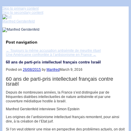
↓
Skip to primary content
Skip to secondary content
Manfred Gerstenfeld
Post navigation
←
Toujours la même accusation antisémite de meurtre rituel
Une Américaine confrontée à l’antisionisme en France
→
60 ans de parti-pris intellectuel français contre Israël
Posted on
26/08/2015
by
Manfred
March 9, 2016
60 ans de parti-pris intellectuel français contre
Israël
Depuis de nombreuses années, la France s’est distinguée par de
fréquentes diatribes intellectuelles de nature antisémite et par une
couverture médiatique hostile à Israël.
Manfred Gerstenfeld interviewe Simon Epstein
Les origines de l’antisionisme intellectuel français remontent, pour ainsi
dire, à la création de l’Etat juif.
Si l’on veut obtenir une mise en perspective des problèmes actuels, on doit