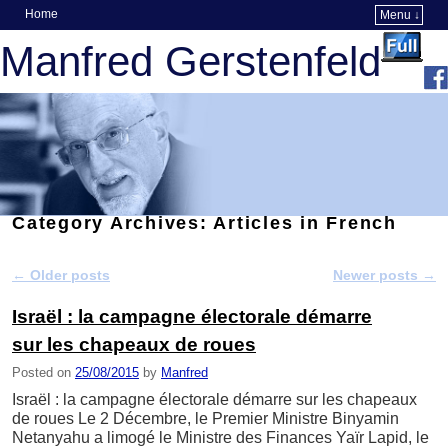
Home
Menu ↓
Skip to primary content
Skip to secondary content
Manfred Gerstenfeld
Category Archives:
Articles in French
←
Older posts
Newer posts
→
Post navigation
Israël : la campagne électorale démarre
sur les chapeaux de roues
Posted on
25/08/2015
by
Manfred
Israël : la campagne électorale démarre sur les chapeaux
de roues Le 2 Décembre, le Premier Ministre Binyamin
Netanyahu a limogé le Ministre des Finances Yaïr Lapid, le