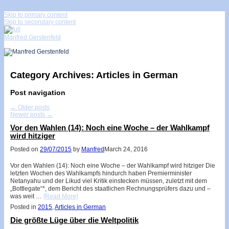
↓
Skip to primary content
Skip to secondary content
Manfred Gerstenfeld
Category Archives:
Articles in German
Post navigation
←
Older posts
Newer posts
→
Vor den Wahlen (14): Noch eine Woche – der Wahlkampf
wird hitziger
Posted on
29/07/2015
by
Manfred
March 24, 2016
Vor den Wahlen (14): Noch eine Woche – der Wahlkampf wird hitziger Die
letzten Wochen des Wahlkampfs hindurch haben Premierminister
Netanyahu und der Likud viel Kritik einstecken müssen, zuletzt mit dem
„Bottlegate“*, dem Bericht des staatlichen Rechnungsprüfers dazu und –
was weit …
[Read More]
Posted in
2015
,
Articles in German
Die größte Lüge über die Weltpolitik