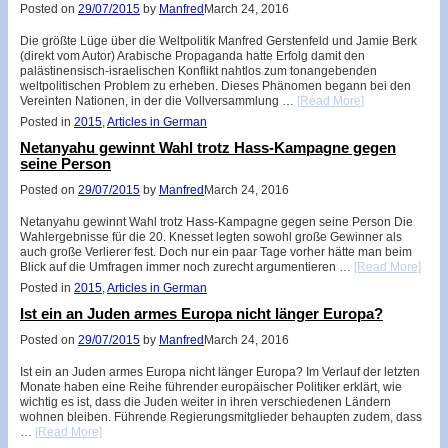
Posted on
29/07/2015
by
Manfred
March 24, 2016
Die größte Lüge über die Weltpolitik Manfred Gerstenfeld und Jamie Berk
(direkt vom Autor) Arabische Propaganda hatte Erfolg damit den
palästinensisch-israelischen Konflikt nahtlos zum tonangebenden
weltpolitischen Problem zu erheben. Dieses Phänomen begann bei den
Vereinten Nationen, in der die Vollversammlung …
[Read More]
Posted in
2015
,
Articles in German
Netanyahu gewinnt Wahl trotz Hass-Kampagne gegen
seine Person
Posted on
29/07/2015
by
Manfred
March 24, 2016
Netanyahu gewinnt Wahl trotz Hass-Kampagne gegen seine Person Die
Wahlergebnisse für die 20. Knesset legten sowohl große Gewinner als
auch große Verlierer fest. Doch nur ein paar Tage vorher hätte man beim
Blick auf die Umfragen immer noch zurecht argumentieren …
[Read More]
Posted in
2015
,
Articles in German
Ist ein an Juden armes Europa nicht länger Europa?
Posted on
29/07/2015
by
Manfred
March 24, 2016
Ist ein an Juden armes Europa nicht länger Europa? Im Verlauf der letzten
Monate haben eine Reihe führender europäischer Politiker erklärt, wie
wichtig es ist, dass die Juden weiter in ihren verschiedenen Ländern
wohnen bleiben. Führende Regierungsmitglieder behaupten zudem, dass
…
[Read More]