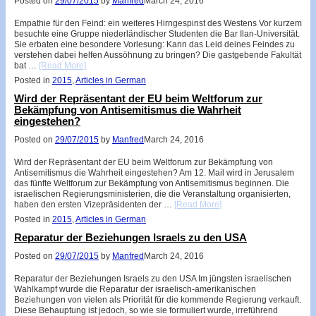
Posted on
29/07/2015
by
Manfred
March 24, 2016
Empathie für den Feind: ein weiteres Hirngespinst des Westens Vor kurzem
besuchte eine Gruppe niederländischer Studenten die Bar Ilan-Universität.
Sie erbaten eine besondere Vorlesung: Kann das Leid deines Feindes zu
verstehen dabei helfen Aussöhnung zu bringen? Die gastgebende Fakultät
bat …
[Read More]
Posted in
2015
,
Articles in German
Wird der Repräsentant der EU beim Weltforum zur
Bekämpfung von Antisemitismus die Wahrheit
eingestehen?
Posted on
29/07/2015
by
Manfred
March 24, 2016
Wird der Repräsentant der EU beim Weltforum zur Bekämpfung von
Antisemitismus die Wahrheit eingestehen? Am 12. Mail wird in Jerusalem
das fünfte Weltforum zur Bekämpfung von Antisemitismus beginnen. Die
israelischen Regierungsministerien, die die Veranstaltung organisierten,
haben den ersten Vizepräsidenten der …
[Read More]
Posted in
2015
,
Articles in German
Reparatur der Beziehungen Israels zu den USA
Posted on
29/07/2015
by
Manfred
March 24, 2016
Reparatur der Beziehungen Israels zu den USA Im jüngsten israelischen
Wahlkampf wurde die Reparatur der israelisch-amerikanischen
Beziehungen von vielen als Priorität für die kommende Regierung verkauft.
Diese Behauptung ist jedoch, so wie sie formuliert wurde, irreführend