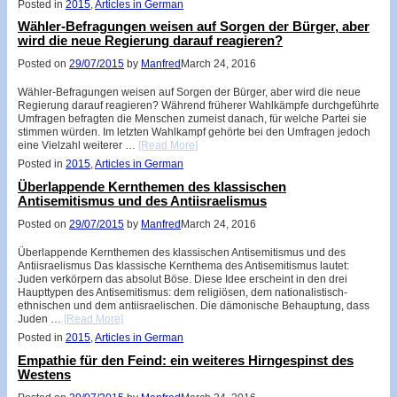
Posted in
2015
,
Articles in German
Wähler-Befragungen weisen auf Sorgen der Bürger, aber
wird die neue Regierung darauf reagieren?
Posted on
29/07/2015
by
Manfred
March 24, 2016
Wähler-Befragungen weisen auf Sorgen der Bürger, aber wird die neue
Regierung darauf reagieren? Während früherer Wahlkämpfe durchgeführte
Umfragen befragten die Menschen zumeist danach, für welche Partei sie
stimmen würden. Im letzten Wahlkampf gehörte bei den Umfragen jedoch
eine Vielzahl weiterer …
[Read More]
Posted in
2015
,
Articles in German
Überlappende Kernthemen des klassischen
Antisemitismus und des Antiisraelismus
Posted on
29/07/2015
by
Manfred
March 24, 2016
Überlappende Kernthemen des klassischen Antisemitismus und des
Antiisraelismus Das klassische Kernthema des Antisemitismus lautet:
Juden verkörpern das absolut Böse. Diese Idee erscheint in den drei
Haupttypen des Antisemitismus: dem religiösen, dem nationalistisch-
ethnischen und dem antiisraelischen. Die dämonische Behauptung, dass
Juden …
[Read More]
Posted in
2015
,
Articles in German
Empathie für den Feind: ein weiteres Hirngespinst des
Westens